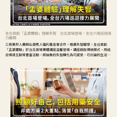
全台首創「孟婆體驗」理解失智 台北首場登場，全台六場巡迴接
力展開
三商美邦人壽與弘道老人福利基金會合作，推廣失智關懷，全台首創
「孟婆體驗」於台北首場實體講座溫馨登場。講座跳脫傳統模式，用結
合情境互動等豐富活動，將抽象的失智轉化為可感受、可討論的生活情
境，並引導民眾在家人開始出現改變時，以理解取代責備、以耐心回應
不安。