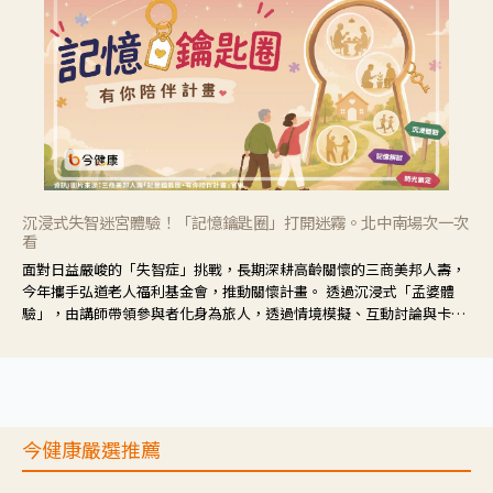
沉浸式失智迷宮體驗！「記憶鑰匙圈」打開迷霧。北中南場次一次
看
面對日益嚴峻的「失智症」挑戰，長期深耕高齡關懷的三商美邦人壽，
今年攜手弘道老人福利基金會，推動關懷計畫。 透過沉浸式「孟婆體
驗」，由講師帶領參與者化身為旅人，透過情境模擬、互動討論與卡牌
推理等，讓參與者親身感受失智症者在記憶迷宮中面臨的混亂、判斷困
難與生活挑戰。
今健康嚴選推薦