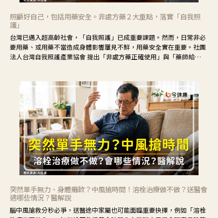
照顧好自己，包括用藥安全。非處方藥２大重點，落實「自我照
護」
台灣已邁入超高齡社會，「自我照護」已成重要課題。然而，日常非必
要用藥、或用藥不當造成身體影響屢見不鮮，用藥安全實在重要。社團
法人台灣自我照護產業協會 提出「非處方藥正確使用」與「藥師給
力」，鼓勵民眾建立安全且正確的自我照護習慣。
突然單手無力、身體癱軟？中風搶時間！溶栓治療做不做？送醫會
遇哪些情況？醫解說
腦中風搶救分秒必爭，送醫途中家屬也可能面臨重要抉擇，例如「溶栓