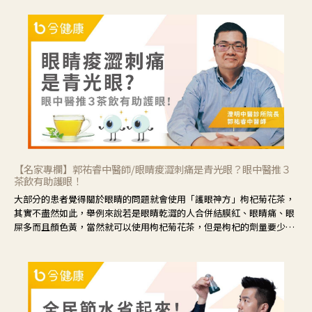
【名家專欄】郭祐睿中醫師/眼睛痠澀刺痛是青光眼？眼中醫推３
茶飲有助護眼！
大部分的患者覺得關於眼睛的問題就會使用「護眼神方」枸杞菊花茶，
其實不盡然如此，舉例來說若是眼睛乾澀的人合併結膜紅、眼睛痛、眼
屎多而且顏色黃，當然就可以使用枸杞菊花茶，但是枸杞的劑量要少，
菊花的劑量要多；若是有以上症狀以外，眼睛還會有灼熱感，眼屎多到
會「牽絲」，也就是水樣分泌物增加，這樣就是感染性結膜炎了，這時
候就要使用菊花、金銀花來治療；假如單純的眼睛乾澀，結膜沒有紅，
眼睛周圍沒有眼屎，這種情況是屬於「陰虛」，就可以使用枸杞、蓮
藕、麥門冬、山藥等比較滋潤的藥材，效果就更顯著。