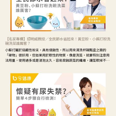
【名家專欄】招明威教授／全民節水省起來！黃豆粉、小蘇打粉洗
碗洗菜誰厲害？
小蘇打屬於弱鹼性粉末，具有侵蝕性，所以用來清洗杯碗瓢盆之類的
「硬物」很好用，但如果用於軟性的物質，像是洗菜，就要特別注意用
法用量，使用過多或是浸泡太久，容易腐蝕蔬菜的纖維，讓菜軟掉不清
脆。