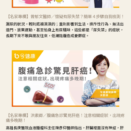
【名家專欄】曾郁文醫師／懷疑有尿失禁？簡單４步驟自我檢測！
漏尿的狀況，輕則底褲濕濕的；重則影響到生活，排斥性行為、無法出
遠門、放棄運動，甚至怕身上有尿騷味，這些都是「尿失禁」的症狀，
長期下來不敢與朋友往來，低潮陰霾造成憂鬱症。
【名家專欄】洪素卿／腹痛急診驚見肝癌！注意相關症狀，出現疼
痛多晚期！
高雄長庚醫院血液腫瘤科主任陳彥仰醫師指出，肝臟裡面沒有神經，肝