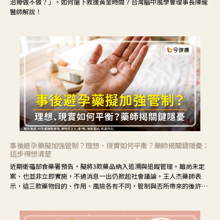
治療做不做？」。如何搶下救援黃金時間？台灣腦中風學會理事長陳龍
醫師解說！
事後避孕藥擬加強管制？理想、現實如何平衡？藥師揭關鍵隱憂：
這步得想清楚
近期衛福部食藥署預告，擬將3款藥品納入追溯與追蹤管理。雖尚未定
案、也並非立即實施，不過消息一出仍掀起社會議論。王人杰藥師表
示，這三款藥物目的、作用、風險各有不同，管制與否所帶來的後許影
響也不同，可先了解其特性。