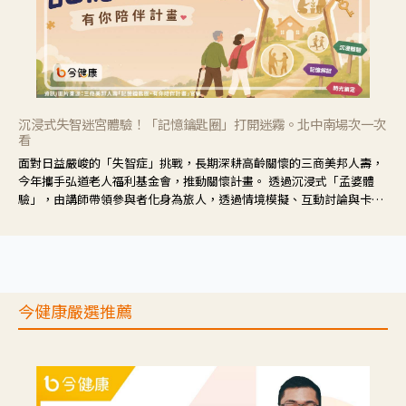
沉浸式失智迷宮體驗！「記憶鑰匙圈」打開迷霧。北中南場次一次
看
面對日益嚴峻的「失智症」挑戰，長期深耕高齡關懷的三商美邦人壽，
今年攜手弘道老人福利基金會，推動關懷計畫。 透過沉浸式「孟婆體
驗」，由講師帶領參與者化身為旅人，透過情境模擬、互動討論與卡牌
推理等，讓參與者親身感受失智症者在記憶迷宮中面臨的混亂、判斷困
難與生活挑戰。
今健康嚴選推薦