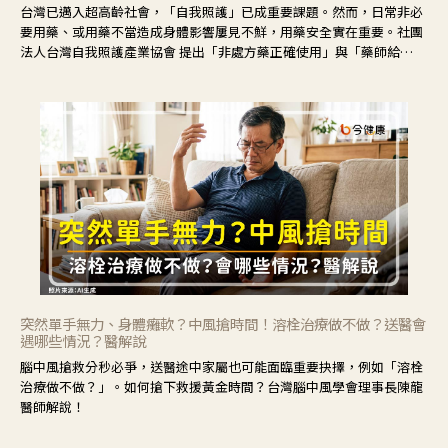
台灣已邁入超高齡社會，「自我照護」已成重要課題。然而，日常非必
要用藥、或用藥不當造成身體影響屢見不鮮，用藥安全實在重要。社團
法人台灣自我照護產業協會 提出「非處方藥正確使用」與「藥師給
力」，鼓勵民眾建立安全且正確的自我照護習慣。
突然單手無力、身體癱軟？中風搶時間！溶栓治療做不做？送醫會
遇哪些情況？醫解說
腦中風搶救分秒必爭，送醫途中家屬也可能面臨重要抉擇，例如「溶栓
治療做不做？」。如何搶下救援黃金時間？台灣腦中風學會理事長陳龍
醫師解說！