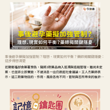
事後避孕藥擬加強管制？理想、現實如何平衡？藥師揭關鍵隱憂：
這步得想清楚
近期衛福部食藥署預告，擬將3款藥品納入追溯與追蹤管理。雖尚未定
案、也並非立即實施，不過消息一出仍掀起社會議論。王人杰藥師表
示，這三款藥物目的、作用、風險各有不同，管制與否所帶來的後許影
響也不同，可先了解其特性。