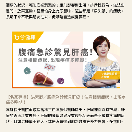
漏尿的狀況，輕則底褲濕濕的；重則影響到生活，排斥性行為、無法出
遠門、放棄運動，甚至怕身上有尿騷味，這些都是「尿失禁」的症狀，
長期下來不敢與朋友往來，低潮陰霾造成憂鬱症。
【名家專欄】洪素卿／腹痛急診驚見肝癌！注意相關症狀，出現疼
痛多晚期！
高雄長庚醫院血液腫瘤科主任陳彥仰醫師指出，肝臟裡面沒有神經，肝
臟的表面才有神經，肝臟的腫瘤如果沒有侵犯到表面是不會有疼痛的症
狀，且如果腫瘤不夠大，或是沒有遭到劇烈碰撞等外力影響，多無明顯
症狀，一旦患者出現疲勞、食慾不振、體重減輕、上腹部悶痛、肝功能