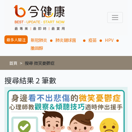
最多人關注
新冠肺炎
肺炎鏈球菌
疫苗
HPV
膽固醇
首頁
搜尋 微笑憂鬱症
搜尋結果 2 筆數