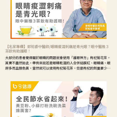
【名家專欄】郭祐睿中醫師/眼睛痠澀刺痛是青光眼？眼中醫推３
茶飲有助護眼！
大部分的患者覺得關於眼睛的問題就會使用「護眼神方」枸杞菊花茶，
其實不盡然如此，舉例來說若是眼睛乾澀的人合併結膜紅、眼睛痛、眼
屎多而且顏色黃，當然就可以使用枸杞菊花茶，但是枸杞的劑量要少，
菊花的劑量要多；若是有以上症狀以外，眼睛還會有灼熱感，眼屎多到
會「牽絲」，也就是水樣分泌物增加，這樣就是感染性結膜炎了，這時
候就要使用菊花、金銀花來治療；假如單純的眼睛乾澀，結膜沒有紅，
眼睛周圍沒有眼屎，這種情況是屬於「陰虛」，就可以使用枸杞、蓮
藕、麥門冬、山藥等比較滋潤的藥材，效果就更顯著。