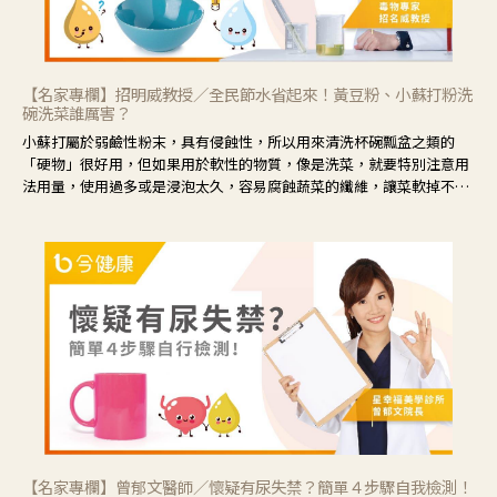
【名家專欄】招明威教授／全民節水省起來！黃豆粉、小蘇打粉洗
碗洗菜誰厲害？
小蘇打屬於弱鹼性粉末，具有侵蝕性，所以用來清洗杯碗瓢盆之類的
「硬物」很好用，但如果用於軟性的物質，像是洗菜，就要特別注意用
法用量，使用過多或是浸泡太久，容易腐蝕蔬菜的纖維，讓菜軟掉不清
脆。
【名家專欄】曾郁文醫師／懷疑有尿失禁？簡單４步驟自我檢測！