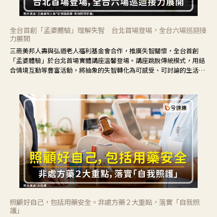
全台首創「孟婆體驗」理解失智 台北首場登場，全台六場巡迴接
力展開
三商美邦人壽與弘道老人福利基金會合作，推廣失智關懷，全台首創
「孟婆體驗」於台北首場實體講座溫馨登場。講座跳脫傳統模式，用結
合情境互動等豐富活動，將抽象的失智轉化為可感受、可討論的生活情
境，並引導民眾在家人開始出現改變時，以理解取代責備、以耐心回應
不安。
照顧好自己，包括用藥安全。非處方藥２大重點，落實「自我照
護」