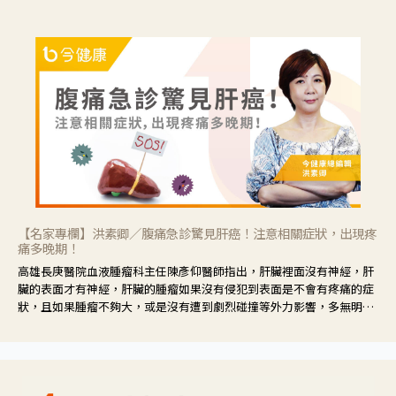
【名家專欄】洪素卿／腹痛急診驚見肝癌！注意相關症狀，出現疼
痛多晚期！
高雄長庚醫院血液腫瘤科主任陳彥仰醫師指出，肝臟裡面沒有神經，肝
臟的表面才有神經，肝臟的腫瘤如果沒有侵犯到表面是不會有疼痛的症
狀，且如果腫瘤不夠大，或是沒有遭到劇烈碰撞等外力影響，多無明顯
症狀，一旦患者出現疲勞、食慾不振、體重減輕、上腹部悶痛、肝功能
異常、黃疸、腹部腫大、甚至上腸胃道出血、吐血等肝癌臨床症狀，多
數已是晚期。