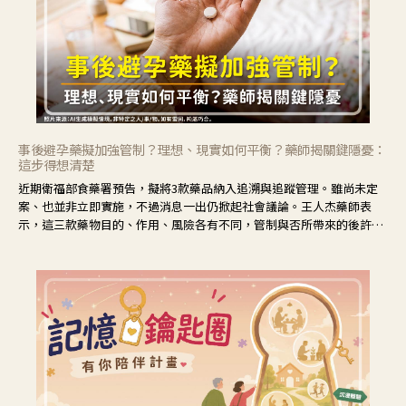
事後避孕藥擬加強管制？理想、現實如何平衡？藥師揭關鍵隱憂：
這步得想清楚
近期衛福部食藥署預告，擬將3款藥品納入追溯與追蹤管理。雖尚未定
案、也並非立即實施，不過消息一出仍掀起社會議論。王人杰藥師表
示，這三款藥物目的、作用、風險各有不同，管制與否所帶來的後許影
響也不同，可先了解其特性。