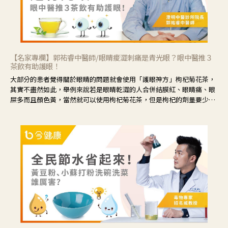
【名家專欄】郭祐睿中醫師/眼睛痠澀刺痛是青光眼？眼中醫推３
茶飲有助護眼！
大部分的患者覺得關於眼睛的問題就會使用「護眼神方」枸杞菊花茶，
其實不盡然如此，舉例來說若是眼睛乾澀的人合併結膜紅、眼睛痛、眼
屎多而且顏色黃，當然就可以使用枸杞菊花茶，但是枸杞的劑量要少，
菊花的劑量要多；若是有以上症狀以外，眼睛還會有灼熱感，眼屎多到
會「牽絲」，也就是水樣分泌物增加，這樣就是感染性結膜炎了，這時
候就要使用菊花、金銀花來治療；假如單純的眼睛乾澀，結膜沒有紅，
眼睛周圍沒有眼屎，這種情況是屬於「陰虛」，就可以使用枸杞、蓮
藕、麥門冬、山藥等比較滋潤的藥材，效果就更顯著。