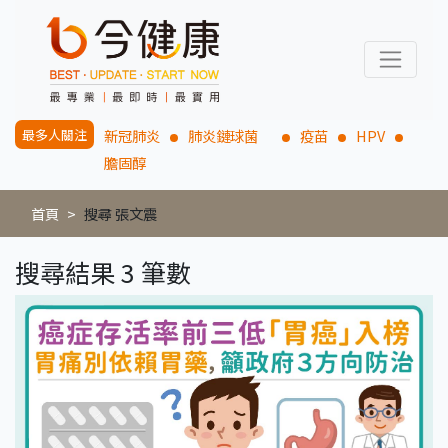
最多人關注
新冠肺炎
肺炎鏈球菌
疫苗
HPV
膽固醇
首頁
搜尋 張文震
搜尋結果 3 筆數