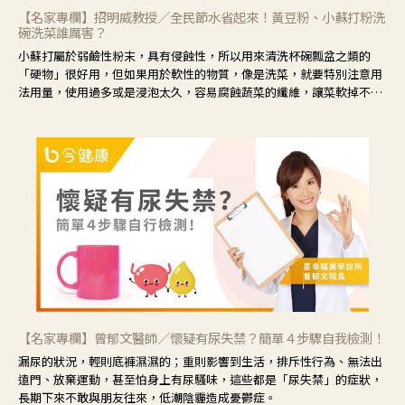
【名家專欄】招明威教授／全民節水省起來！黃豆粉、小蘇打粉洗
碗洗菜誰厲害？
小蘇打屬於弱鹼性粉末，具有侵蝕性，所以用來清洗杯碗瓢盆之類的
「硬物」很好用，但如果用於軟性的物質，像是洗菜，就要特別注意用
法用量，使用過多或是浸泡太久，容易腐蝕蔬菜的纖維，讓菜軟掉不清
脆。
【名家專欄】曾郁文醫師／懷疑有尿失禁？簡單４步驟自我檢測！
漏尿的狀況，輕則底褲濕濕的；重則影響到生活，排斥性行為、無法出
遠門、放棄運動，甚至怕身上有尿騷味，這些都是「尿失禁」的症狀，
長期下來不敢與朋友往來，低潮陰霾造成憂鬱症。