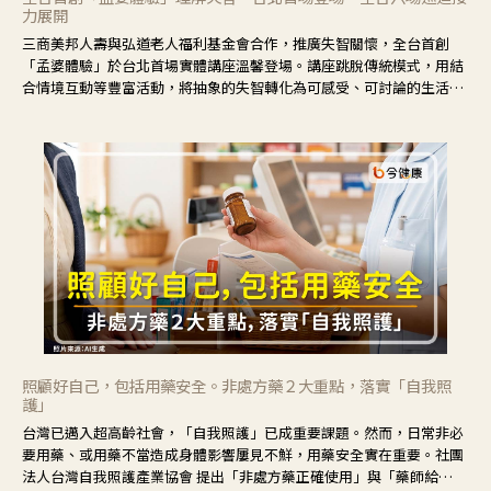
力展開
三商美邦人壽與弘道老人福利基金會合作，推廣失智關懷，全台首創
「孟婆體驗」於台北首場實體講座溫馨登場。講座跳脫傳統模式，用結
合情境互動等豐富活動，將抽象的失智轉化為可感受、可討論的生活情
境，並引導民眾在家人開始出現改變時，以理解取代責備、以耐心回應
不安。
照顧好自己，包括用藥安全。非處方藥２大重點，落實「自我照
護」
台灣已邁入超高齡社會，「自我照護」已成重要課題。然而，日常非必
要用藥、或用藥不當造成身體影響屢見不鮮，用藥安全實在重要。社團
法人台灣自我照護產業協會 提出「非處方藥正確使用」與「藥師給