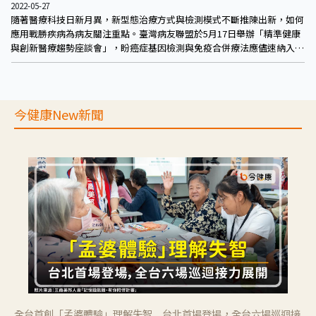
2022-05-27
隨著醫療科技日新月異，新型態治療方式與檢測模式不斷推陳出新，如何
應用戰勝疾病為病友關注重點。臺灣病友聯盟於5月17日舉辦「精準健康
與創新醫療趨勢座談會」，盼癌症基因檢測與免疫合併療法應儘速納入健
保，幫助癌友度過難關。
今健康New新聞
全台首創「孟婆體驗」理解失智 台北首場登場，全台六場巡迴接