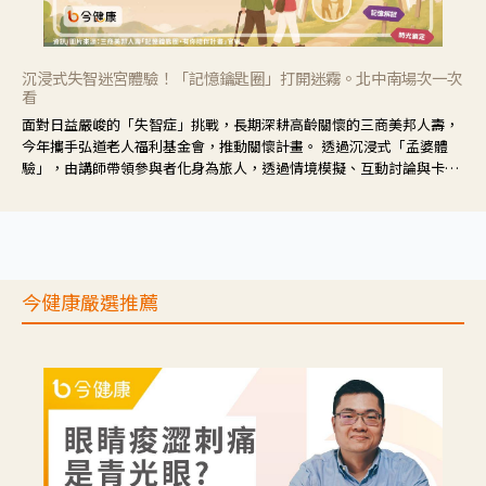
沉浸式失智迷宮體驗！「記憶鑰匙圈」打開迷霧。北中南場次一次
看
面對日益嚴峻的「失智症」挑戰，長期深耕高齡關懷的三商美邦人壽，
今年攜手弘道老人福利基金會，推動關懷計畫。 透過沉浸式「孟婆體
驗」，由講師帶領參與者化身為旅人，透過情境模擬、互動討論與卡牌
推理等，讓參與者親身感受失智症者在記憶迷宮中面臨的混亂、判斷困
難與生活挑戰。
今健康嚴選推薦