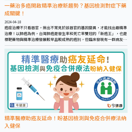
一藥治多癌開啟精準治療新趨勢？基因檢測對症下藥
成關鍵！
2024-04-18
癌症治療不只看器官，揪出不常見於該器官的基因變異，才能找出最精準
治療！以肺癌為例，台灣肺癌是發生率和死亡率雙冠的「新癌王」，也是
標靶藥物與精準治療發展較早且較成熟的癌別，但臨床發現有一群病友過
去僅有化療可用、預後差，隨著基因檢測的進步才發現是一些不常見但可
能發生在多種癌症的基因變異。隨著醫藥進步，健保陸續給付肺癌使用跨
癌別特定基因變異的對應標靶藥物，加上即將給付的NGS（次世代基因定
序）檢測，不僅在肺癌有精準治療，也可望成為更多癌別病友的希望，找
出更多精準治療的選擇。
精準醫療助癌友延命！盼基因檢測與免疫合併療法納
入健保