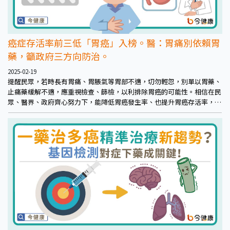
癌症存活率前三低「胃癌」入榜。醫：胃痛別依賴胃
藥，籲政府三方向防治。
2025-02-19
提醒民眾，若時長有胃痛、胃脹氣等胃部不適，切勿輕忽，別單以胃藥、
止痛藥緩解不適，應重視檢查、篩檢，以利排除胃癌的可能性。相信在民
眾、醫界、政府齊心努力下，能降低胃癌發生率、也提升胃癌存活率，共
同創建、見證「2030健康台灣」！