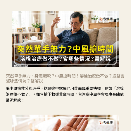
力」，鼓勵民眾建立安全且正確的自我照護習慣。
突然單手無力、身體癱軟？中風搶時間！溶栓治療做不做？送醫會
遇哪些情況？醫解說
腦中風搶救分秒必爭，送醫途中家屬也可能面臨重要抉擇，例如「溶栓
治療做不做？」。如何搶下救援黃金時間？台灣腦中風學會理事長陳龍
醫師解說！