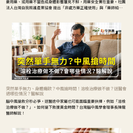
要用藥、或用藥不當造成身體影響屢見不鮮，用藥安全實在重要。社團
法人台灣自我照護產業協會 提出「非處方藥正確使用」與「藥師給
力」，鼓勵民眾建立安全且正確的自我照護習慣。
突然單手無力、身體癱軟？中風搶時間！溶栓治療做不做？送醫會
遇哪些情況？醫解說
腦中風搶救分秒必爭，送醫途中家屬也可能面臨重要抉擇，例如「溶栓
治療做不做？」。如何搶下救援黃金時間？台灣腦中風學會理事長陳龍
醫師解說！