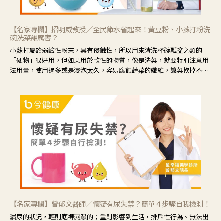
【名家專欄】招明威教授／全民節水省起來！黃豆粉、小蘇打粉洗
碗洗菜誰厲害？
小蘇打屬於弱鹼性粉末，具有侵蝕性，所以用來清洗杯碗瓢盆之類的
「硬物」很好用，但如果用於軟性的物質，像是洗菜，就要特別注意用
法用量，使用過多或是浸泡太久，容易腐蝕蔬菜的纖維，讓菜軟掉不清
脆。
【名家專欄】曾郁文醫師／懷疑有尿失禁？簡單４步驟自我檢測！
漏尿的狀況，輕則底褲濕濕的；重則影響到生活，排斥性行為、無法出