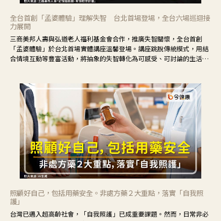
全台首創「孟婆體驗」理解失智 台北首場登場，全台六場巡迴接
力展開
三商美邦人壽與弘道老人福利基金會合作，推廣失智關懷，全台首創
「孟婆體驗」於台北首場實體講座溫馨登場。講座跳脫傳統模式，用結
合情境互動等豐富活動，將抽象的失智轉化為可感受、可討論的生活情
境，並引導民眾在家人開始出現改變時，以理解取代責備、以耐心回應
不安。
照顧好自己，包括用藥安全。非處方藥２大重點，落實「自我照
護」
台灣已邁入超高齡社會，「自我照護」已成重要課題。然而，日常非必