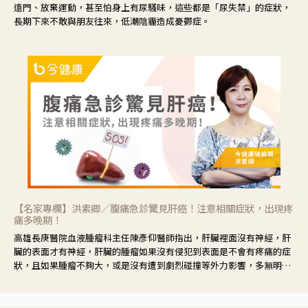
遠門、放棄運動，甚至怕身上有尿騷味，這些都是「尿失禁」的症狀，
長期下來不敢與朋友往來，低潮陰霾造成憂鬱症。
【名家專欄】洪素卿／腹痛急診驚見肝癌！注意相關症狀，出現疼
痛多晚期！
高雄長庚醫院血液腫瘤科主任陳彥仰醫師指出，肝臟裡面沒有神經，肝
臟的表面才有神經，肝臟的腫瘤如果沒有侵犯到表面是不會有疼痛的症
狀，且如果腫瘤不夠大，或是沒有遭到劇烈碰撞等外力影響，多無明顯
症狀，一旦患者出現疲勞、食慾不振、體重減輕、上腹部悶痛、肝功能
異常、黃疸、腹部腫大、甚至上腸胃道出血、吐血等肝癌臨床症狀，多
數已是晚期。