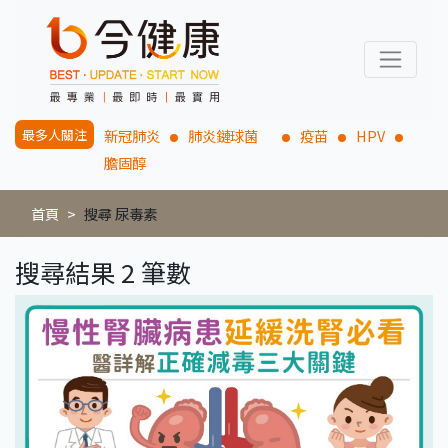
最多人關注
新冠肺炎
肺炎鏈球菌
疫苗
HPV
膽固醇
首頁
搜尋 尿毒素
搜尋結果 2 筆數