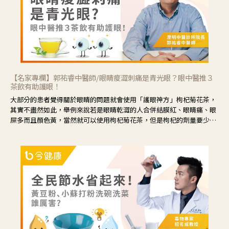
【名家專欄】郭祐睿中醫師/眼睛痠澀刺痛是青光眼？眼中醫推３
茶飲有助護眼！
大部分的患者覺得關於眼睛的問題就會使用「護眼神方」枸杞菊花茶，
其實不盡然如此，舉例來說若是眼睛乾澀的人合併結膜紅、眼睛痛、眼
屎多而且顏色黃，當然就可以使用枸杞菊花茶，但是枸杞的劑量要少，
菊花的劑量要多；若是有以上症狀以外，眼睛還會有灼熱感，眼屎多到
會「牽絲」，也就是水樣分泌物增加，這樣就是感染性結膜炎了，這時
候就要使用菊花、金銀花來治療；假如單純的眼睛乾澀，結膜沒有紅，
眼睛周圍沒有眼屎，這種情況是屬於「陰虛」，就可以使用枸杞、蓮
藕、麥門冬、山藥等比較滋潤的藥材，效果就更顯著。