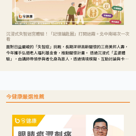
沉浸式失智迷宮體驗！「記憶鑰匙圈」打開迷霧。北中南場次一次
看
面對日益嚴峻的「失智症」挑戰，長期深耕高齡關懷的三商美邦人壽，
今年攜手弘道老人福利基金會，推動關懷計畫。 透過沉浸式「孟婆體
驗」，由講師帶領參與者化身為旅人，透過情境模擬、互動討論與卡牌
推理等，讓參與者親身感受失智症者在記憶迷宮中面臨的混亂、判斷困
難與生活挑戰。
今健康嚴選推薦