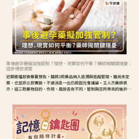
事後避孕藥擬加強管制？理想、現實如何平衡？藥師揭關鍵隱憂：
這步得想清楚
近期衛福部食藥署預告，擬將3款藥品納入追溯與追蹤管理。雖尚未定
案、也並非立即實施，不過消息一出仍掀起社會議論。王人杰藥師表
示，這三款藥物目的、作用、風險各有不同，管制與否所帶來的後許影
響也不同，可先了解其特性。