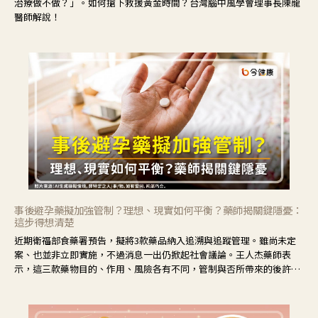
治療做不做？」。如何搶下救援黃金時間？台灣腦中風學會理事長陳龍
醫師解說！
事後避孕藥擬加強管制？理想、現實如何平衡？藥師揭關鍵隱憂：
這步得想清楚
近期衛福部食藥署預告，擬將3款藥品納入追溯與追蹤管理。雖尚未定
案、也並非立即實施，不過消息一出仍掀起社會議論。王人杰藥師表
示，這三款藥物目的、作用、風險各有不同，管制與否所帶來的後許影
響也不同，可先了解其特性。