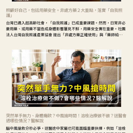
照顧好自己，包括用藥安全。非處方藥２大重點，落實「自我照
護」
台灣已邁入超高齡社會，「自我照護」已成重要課題。然而，日常非必
要用藥、或用藥不當造成身體影響屢見不鮮，用藥安全實在重要。社團
法人台灣自我照護產業協會 提出「非處方藥正確使用」與「藥師給
力」，鼓勵民眾建立安全且正確的自我照護習慣。
突然單手無力、身體癱軟？中風搶時間！溶栓治療做不做？送醫會
遇哪些情況？醫解說
腦中風搶救分秒必爭，送醫途中家屬也可能面臨重要抉擇，例如「溶栓