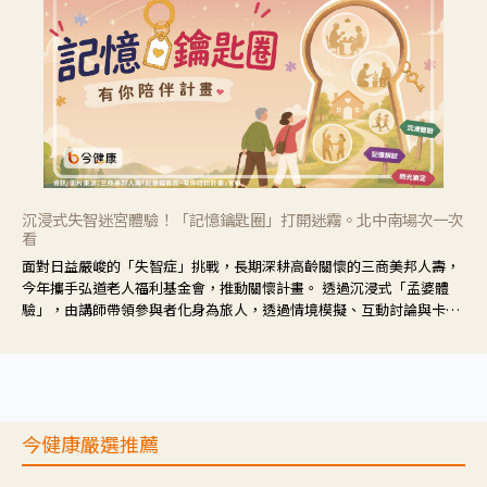
沉浸式失智迷宮體驗！「記憶鑰匙圈」打開迷霧。北中南場次一次
看
面對日益嚴峻的「失智症」挑戰，長期深耕高齡關懷的三商美邦人壽，
今年攜手弘道老人福利基金會，推動關懷計畫。 透過沉浸式「孟婆體
驗」，由講師帶領參與者化身為旅人，透過情境模擬、互動討論與卡牌
推理等，讓參與者親身感受失智症者在記憶迷宮中面臨的混亂、判斷困
難與生活挑戰。
今健康嚴選推薦