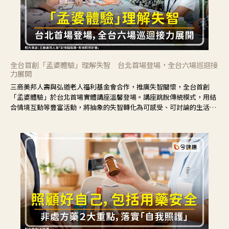
全台首創「孟婆體驗」理解失智 台北首場登場，全台六場巡迴接
力展開
三商美邦人壽與弘道老人福利基金會合作，推廣失智關懷，全台首創
「孟婆體驗」於台北首場實體講座溫馨登場。講座跳脫傳統模式，用結
合情境互動等豐富活動，將抽象的失智轉化為可感受、可討論的生活情
境，並引導民眾在家人開始出現改變時，以理解取代責備、以耐心回應
不安。