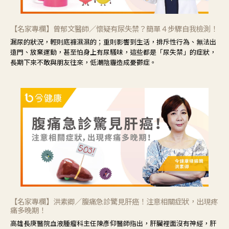
【名家專欄】曾郁文醫師／懷疑有尿失禁？簡單４步驟自我檢測！
漏尿的狀況，輕則底褲濕濕的；重則影響到生活，排斥性行為、無法出
遠門、放棄運動，甚至怕身上有尿騷味，這些都是「尿失禁」的症狀，
長期下來不敢與朋友往來，低潮陰霾造成憂鬱症。
【名家專欄】洪素卿／腹痛急診驚見肝癌！注意相關症狀，出現疼
痛多晚期！
高雄長庚醫院血液腫瘤科主任陳彥仰醫師指出，肝臟裡面沒有神經，肝