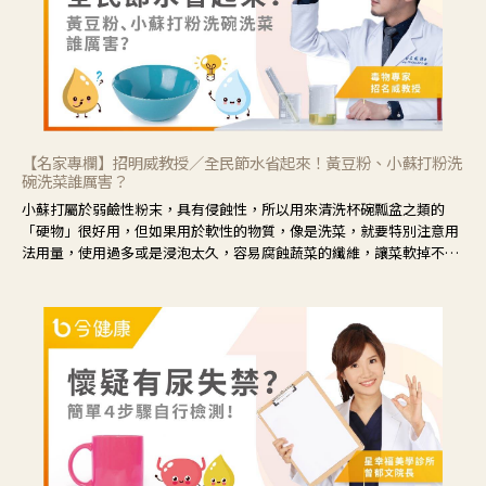
【名家專欄】招明威教授／全民節水省起來！黃豆粉、小蘇打粉洗
碗洗菜誰厲害？
小蘇打屬於弱鹼性粉末，具有侵蝕性，所以用來清洗杯碗瓢盆之類的
「硬物」很好用，但如果用於軟性的物質，像是洗菜，就要特別注意用
法用量，使用過多或是浸泡太久，容易腐蝕蔬菜的纖維，讓菜軟掉不清
脆。