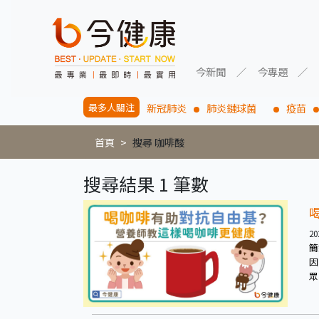
今新聞
今專題
最多人關注
新冠肺炎
肺炎鏈球菌
疫苗
首頁
搜尋 咖啡酸
搜尋結果 1 筆數
20
簡
因
眾
容
於
肪