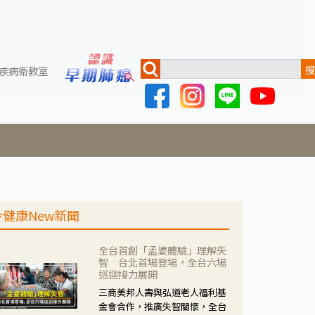
搜
疾病衛教室
今健康New新聞
全台首創「孟婆體驗」理解失
智 台北首場登場，全台六場
巡迴接力展開
三商美邦人壽與弘道老人福利基
金會合作，推廣失智關懷，全台