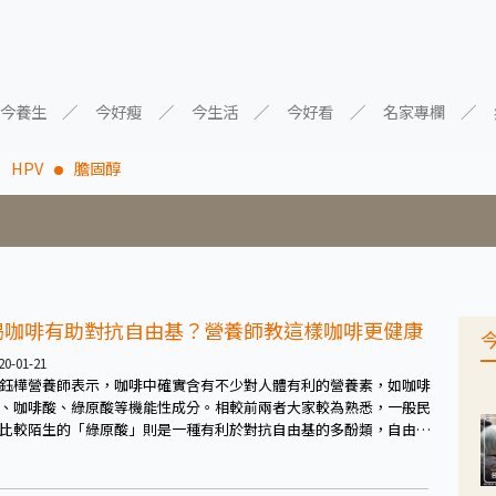
今養生
今好瘦
今生活
今好看
名家專欄
HPV
膽固醇
喝咖啡有助對抗自由基？營養師教這樣咖啡更健康
20-01-21
鈺樺營養師表示，咖啡中確實含有不少對人體有利的營養素，如咖啡
、咖啡酸、綠原酸等機能性成分。相較前兩者大家較為熟悉，一般民
比較陌生的「綠原酸」則是一種有利於對抗自由基的多酚類，自由基
易引起人體發炎、生病、罹癌等不良影響，因此適當的攝取綠原酸對
對抗疾病相當有利。而除此之外也有不少研究發現綠原酸對於人體脂
代謝也有輔助的效果，而對於許多腸胃較靈敏的民眾，也或多或少會