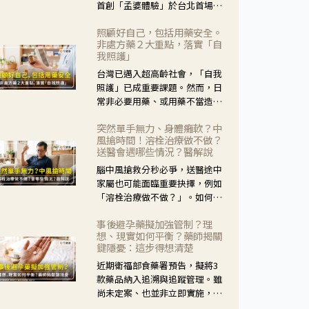
首創「孟婆體驗」於台北首場實
體講座溫馨登場。講座跳脫傳統
照顧好自己，包括用藥安全。
模式，用結合情境互動等豐富活
非處方藥２大重點，落實「自
動，將抽象的失智轉化為可感
我照護」
受、可討論的生活情境，並引導
台灣已邁入超高齡社會，「自我
民眾在家人開始出現改變時，以
照護」已成重要課題。然而，日
理解取代責備、以耐心回應不
常非必要用藥、或用藥不當造成
安。
身體影響屢見不鮮，用藥安全實
突然單手無力、身體癱軟？中
在重要。社團法人台灣自我照護
風搶時間！溶栓治療做不做？
產業協會 提出「非處方藥正確使
送醫會遇哪些情況？醫解說
用」與「藥師給力」，鼓勵民眾
腦中風搶救分秒必爭，送醫途中
建立安全且正確的自我照護習
家屬也可能面臨重要抉擇，例如
慣。
「溶栓治療做不做？」。如何搶
下救援黃金時間？台灣腦中風學
事後避孕藥擬加強管制？理
會理事長陳龍醫師解說！
想、現實如何平衡？藥師揭關
鍵隱憂：這步得想清楚
近期衛福部食藥署預告，擬將3
款藥品納入追溯與追蹤管理。雖
尚未定案、也並非立即實施，不
過消息一出仍掀起社會議論。王