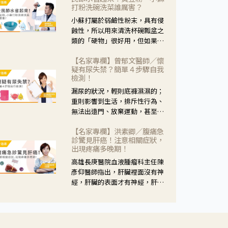
黃，當然就可以使用枸杞菊花
打粉洗碗洗菜誰厲害？
茶，但是枸杞的劑量要少，菊花
小蘇打屬於弱鹼性粉末，具有侵
的劑量要多；若是有以上症狀以
蝕性，所以用來清洗杯碗瓢盆之
外，眼睛還會有灼熱感，眼屎多
類的「硬物」很好用，但如果用
到會「牽絲」，也就是水樣分泌
於軟性的物質，像是洗菜，就要
物增加，這樣就是感染性結膜炎
【名家專欄】曾郁文醫師／懷
特別注意用法用量，使用過多或
了，這時候就要使用菊花、金銀
疑有尿失禁？簡單４步驟自我
是浸泡太久，容易腐蝕蔬菜的纖
花來治療；假如單純的眼睛乾
檢測！
維，讓菜軟掉不清脆。
澀，結膜沒有紅，眼睛周圍沒有
漏尿的狀況，輕則底褲濕濕的；
眼屎，這種情況是屬於「陰
重則影響到生活，排斥性行為、
虛」，就可以使用枸杞、蓮藕、
無法出遠門、放棄運動，甚至怕
麥門冬、山藥等比較滋潤的藥
身上有尿騷味，這些都是「尿失
材，效果就更顯著。
【名家專欄】洪素卿／腹痛急
禁」的症狀，長期下來不敢與朋
診驚見肝癌！注意相關症狀，
友往來，低潮陰霾造成憂鬱症。
出現疼痛多晚期！
高雄長庚醫院血液腫瘤科主任陳
彥仰醫師指出，肝臟裡面沒有神
經，肝臟的表面才有神經，肝臟
的腫瘤如果沒有侵犯到表面是不
會有疼痛的症狀，且如果腫瘤不
夠大，或是沒有遭到劇烈碰撞等
外力影響，多無明顯症狀，一旦