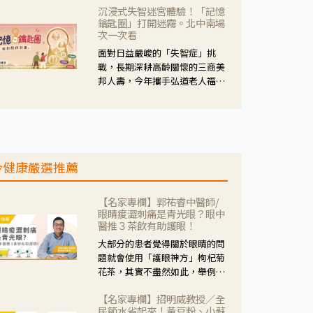
沉浸式失智迷宮體驗！「記憶
人杰藥師表示，這三款藥物目
鑰匙圈」打開迷霧。北中南場
的、作用、風險各有不同，管制
次一次看
與否所帶來的後許影響也不同，
面對日益嚴峻的「失智症」挑
可先了解其特性。
戰，長期深耕高齡關懷的三商美
邦人壽，今年攜手弘道老人福利
基金會，推動關懷計畫。 透過沉
浸式「孟婆體驗」，由講師帶領
參與者化身為旅人，透過情境模
擬、互動討論與卡牌推理等，讓
參與者親身感受失智症者在記憶
今健康嚴選推薦
迷宮中面臨的混亂、判斷困難與
生活挑戰。
【名家專欄】郭祐睿中醫師/
眼睛痠澀刺痛是青光眼？眼中
醫推３茶飲有助護眼！
大部分的患者覺得關於眼睛的問
題就會使用「護眼神方」枸杞菊
花茶，其實不盡然如此，舉例來
說若是眼睛乾澀的人合併結膜
【名家專欄】招明威教授／全
紅、眼睛痛、眼屎多而且顏色
民節水省起來！黃豆粉、小蘇