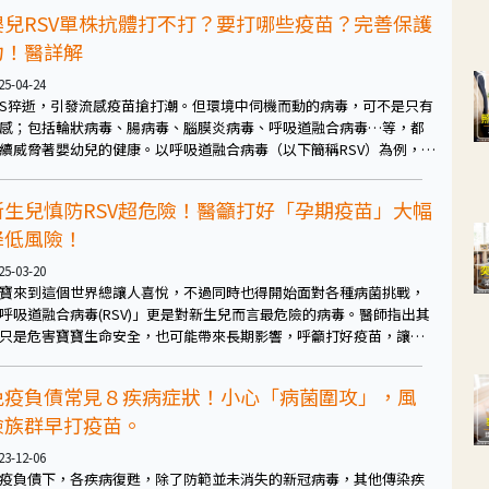
嬰兒RSV單株抗體打不打？要打哪些疫苗？完善保護
力！醫詳解
25-04-24
S猝逝，引發流感疫苗搶打潮。但環境中伺機而動的病毒，可不是只有
感；包括輪狀病毒、腸病毒、腦膜炎病毒、呼吸道融合病毒…等，都
續威脅著嬰幼兒的健康。以呼吸道融合病毒（以下簡稱RSV）為例，不
是嬰幼兒肺炎、支氣管炎的主要病因，也是造成嬰幼兒住院的重要病
，統計顯示，新生兒因 RSV 而住院的可能性是流感的16倍。
新生兒慎防RSV超危險！醫籲打好「孕期疫苗」大幅
降低風險！
25-03-20
寶來到這個世界總讓人喜悅，不過同時也得開始面對各種病菌挑戰，
呼吸道融合病毒(RSV)」更是對新生兒而言最危險的病毒。醫師指出其
只是危害寶寶生命安全，也可能帶來長期影響，呼籲打好疫苗，讓寶
從一出生就有完整防護！
免疫負債常見８疾病症狀！小心「病菌圍攻」，風
險族群早打疫苗。
23-12-06
疫負債下，各疾病復甦，除了防範並未消失的新冠病毒，其他傳染疾