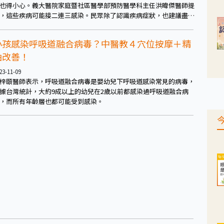
也得小心。義大醫院家庭暨社區醫學部預防醫學科主任洪暐傑醫師提
，這些疾病可能接二連三感染。民眾除了認識疾病症狀，也建議盡早
種相關疫苗，維持防疫措施，尤其是風險族群。
小孩感染呼吸道融合病毒？中醫教４穴位按摩＋精
油改善！
23-11-09
梓頤醫師表示，呼吸道融合病毒是嬰幼兒下呼吸道感染常見的病毒，
據台灣統計，大約9成以上的幼兒在2歲以前都感染過呼吸道融合病
，而所有年齡層也都可能受到感染。