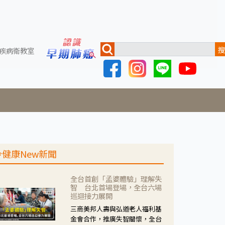
搜
疾病衛教室
今健康New新聞
全台首創「孟婆體驗」理解失
智 台北首場登場，全台六場
巡迴接力展開
三商美邦人壽與弘道老人福利基
金會合作，推廣失智關懷，全台