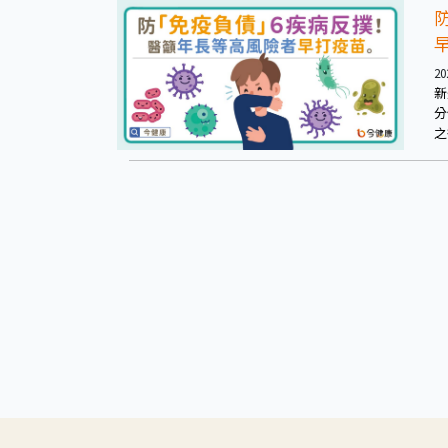
20
新
分
之