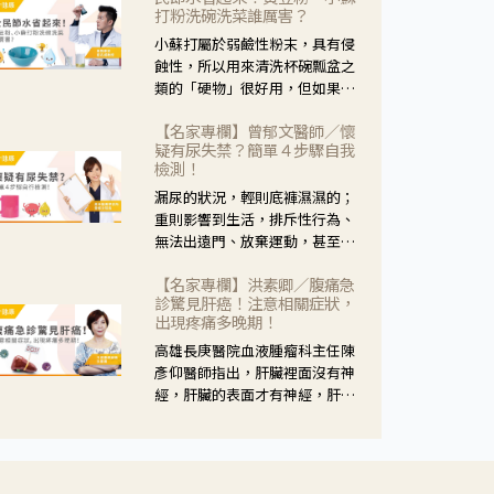
黃，當然就可以使用枸杞菊花
打粉洗碗洗菜誰厲害？
茶，但是枸杞的劑量要少，菊花
小蘇打屬於弱鹼性粉末，具有侵
的劑量要多；若是有以上症狀以
蝕性，所以用來清洗杯碗瓢盆之
外，眼睛還會有灼熱感，眼屎多
類的「硬物」很好用，但如果用
到會「牽絲」，也就是水樣分泌
於軟性的物質，像是洗菜，就要
物增加，這樣就是感染性結膜炎
【名家專欄】曾郁文醫師／懷
特別注意用法用量，使用過多或
了，這時候就要使用菊花、金銀
疑有尿失禁？簡單４步驟自我
是浸泡太久，容易腐蝕蔬菜的纖
花來治療；假如單純的眼睛乾
檢測！
維，讓菜軟掉不清脆。
澀，結膜沒有紅，眼睛周圍沒有
漏尿的狀況，輕則底褲濕濕的；
眼屎，這種情況是屬於「陰
重則影響到生活，排斥性行為、
虛」，就可以使用枸杞、蓮藕、
無法出遠門、放棄運動，甚至怕
麥門冬、山藥等比較滋潤的藥
身上有尿騷味，這些都是「尿失
材，效果就更顯著。
【名家專欄】洪素卿／腹痛急
禁」的症狀，長期下來不敢與朋
診驚見肝癌！注意相關症狀，
友往來，低潮陰霾造成憂鬱症。
出現疼痛多晚期！
高雄長庚醫院血液腫瘤科主任陳
彥仰醫師指出，肝臟裡面沒有神
經，肝臟的表面才有神經，肝臟
的腫瘤如果沒有侵犯到表面是不
會有疼痛的症狀，且如果腫瘤不
夠大，或是沒有遭到劇烈碰撞等
外力影響，多無明顯症狀，一旦