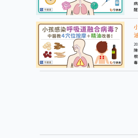
病
醒
接
20
陳
根
毒