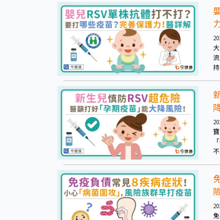
20
大
流
持
僅
毒
20
寶
「
不
寶
20
免