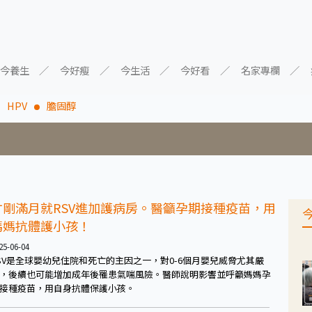
今養生
今好瘦
今生活
今好看
名家專欄
HPV
膽固醇
才剛滿月就RSV進加護病房。醫籲孕期接種疫苗，用
媽媽抗體護小孩！
25-06-04
SV是全球嬰幼兒住院和死亡的主因之一，對0-6個月嬰兒威脅尤其嚴
，後續也可能增加成年後罹患氣喘風險。醫師說明影響並呼籲媽媽孕
接種疫苗，用自身抗體保護小孩。