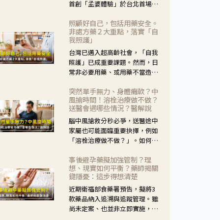
首創「孟婆體驗」於台北首場實
體講座溫馨登場。講座跳脫傳統
照顧好自己，包括用藥安全。
模式，用結合情境互動等豐富活
非處方藥２大重點，落實「自
動，將抽象的失智轉化為可感
我照護」
受、可討論的生活情境，並引導
台灣已邁入超高齡社會，「自我
民眾在家人開始出現改變時，以
照護」已成重要課題。然而，日
理解取代責備、以耐心回應不
常非必要用藥、或用藥不當造成
安。
身體影響屢見不鮮，用藥安全實
突然單手無力、身體癱軟？中
在重要。社團法人台灣自我照護
風搶時間！溶栓治療做不做？
產業協會 提出「非處方藥正確使
送醫會遇哪些情況？醫解說
用」與「藥師給力」，鼓勵民眾
腦中風搶救分秒必爭，送醫途中
建立安全且正確的自我照護習
家屬也可能面臨重要抉擇，例如
慣。
「溶栓治療做不做？」。如何搶
下救援黃金時間？台灣腦中風學
事後避孕藥擬加強管制？理
會理事長陳龍醫師解說！
想、現實如何平衡？藥師揭關
鍵隱憂：這步得想清楚
近期衛福部食藥署預告，擬將3
款藥品納入追溯與追蹤管理。雖
尚未定案、也並非立即實施，不
過消息一出仍掀起社會議論。王