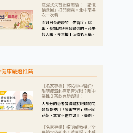
沉浸式失智迷宮體驗！「記憶
人杰藥師表示，這三款藥物目
鑰匙圈」打開迷霧。北中南場
的、作用、風險各有不同，管制
次一次看
與否所帶來的後許影響也不同，
面對日益嚴峻的「失智症」挑
可先了解其特性。
戰，長期深耕高齡關懷的三商美
邦人壽，今年攜手弘道老人福利
基金會，推動關懷計畫。 透過沉
浸式「孟婆體驗」，由講師帶領
參與者化身為旅人，透過情境模
擬、互動討論與卡牌推理等，讓
參與者親身感受失智症者在記憶
今健康嚴選推薦
迷宮中面臨的混亂、判斷困難與
生活挑戰。
【名家專欄】郭祐睿中醫師/
眼睛痠澀刺痛是青光眼？眼中
醫推３茶飲有助護眼！
大部分的患者覺得關於眼睛的問
題就會使用「護眼神方」枸杞菊
花茶，其實不盡然如此，舉例來
說若是眼睛乾澀的人合併結膜
【名家專欄】招明威教授／全
紅、眼睛痛、眼屎多而且顏色
民節水省起來！黃豆粉、小蘇