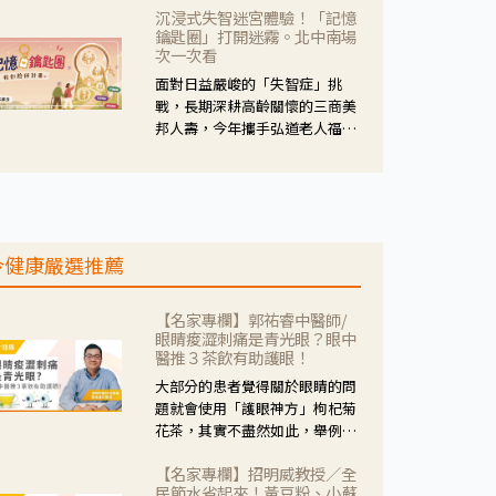
沉浸式失智迷宮體驗！「記憶
人杰藥師表示，這三款藥物目
鑰匙圈」打開迷霧。北中南場
的、作用、風險各有不同，管制
次一次看
與否所帶來的後許影響也不同，
面對日益嚴峻的「失智症」挑
可先了解其特性。
戰，長期深耕高齡關懷的三商美
邦人壽，今年攜手弘道老人福利
基金會，推動關懷計畫。 透過沉
浸式「孟婆體驗」，由講師帶領
參與者化身為旅人，透過情境模
擬、互動討論與卡牌推理等，讓
參與者親身感受失智症者在記憶
今健康嚴選推薦
迷宮中面臨的混亂、判斷困難與
生活挑戰。
【名家專欄】郭祐睿中醫師/
眼睛痠澀刺痛是青光眼？眼中
醫推３茶飲有助護眼！
大部分的患者覺得關於眼睛的問
題就會使用「護眼神方」枸杞菊
花茶，其實不盡然如此，舉例來
說若是眼睛乾澀的人合併結膜
【名家專欄】招明威教授／全
紅、眼睛痛、眼屎多而且顏色
民節水省起來！黃豆粉、小蘇