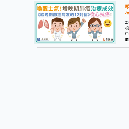
20
根
中
能
初
期
才