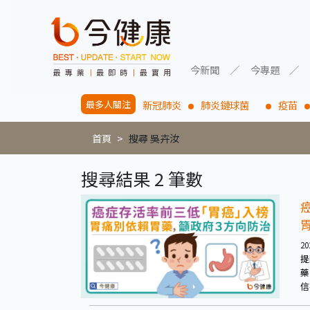
今新聞
今專題
最多人關注
新冠肺炎
肺炎鏈球菌
疫苗
首頁
搜尋 吳卉汝
搜尋結果 2 筆數
20
提
藥
信
活