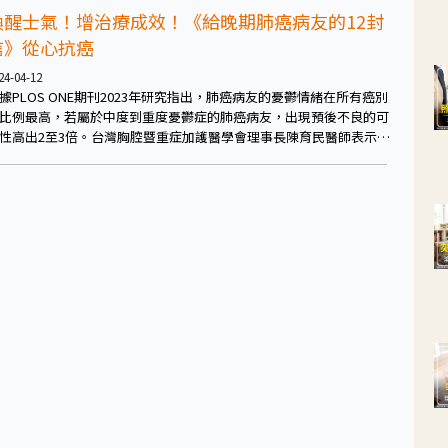
喚醒士氣！增治療成效！《給晚期肺癌病友的12封
信》從心抗癌
24-04-12
據PLOS ONE期刊2023年研究指出，肺癌病友的憂鬱情緒在所有癌別
比例最高，若屬於中度到重度憂鬱症的肺癌病友，出現預後不良的可
性高出2至3倍。台灣胸腔暨重症加護醫學會理事長陳育民醫師表示，
確診晚期肺癌的病友除了需要完整的治療策略，爭取超越五年的存活
目標外，在展開治療前，也應調適罹癌所帶來的焦慮與沮喪的情緒，
有機會讓治療發揮最大效益。