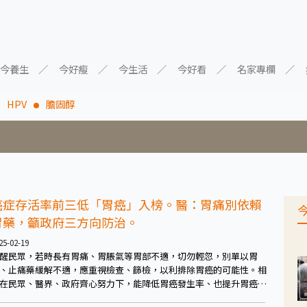
今養生
今好瘦
今生活
今好看
名家專欄
HPV
膽固醇
癌症存活率前三低「胃癌」入榜。醫：胃痛別依賴
胃藥，籲政府三方向防治。
25-02-19
醒民眾，若時長有胃痛、胃脹氣等胃部不適，切勿輕忽，別單以胃
、止痛藥緩解不適，應重視檢查、篩檢，以利排除胃癌的可能性。相
在民眾、醫界、政府齊心努力下，能降低胃癌發生率、也提升胃癌存
率，共同創建、見證「2030健康台灣」！