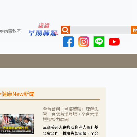
搜
疾病衛教室
今健康New新聞
全台首創「孟婆體驗」理解失
智 台北首場登場，全台六場
巡迴接力展開
三商美邦人壽與弘道老人福利基
金會合作，推廣失智關懷，全台