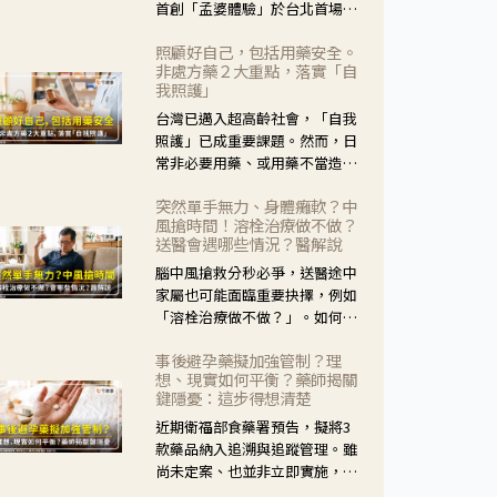
首創「孟婆體驗」於台北首場實
體講座溫馨登場。講座跳脫傳統
照顧好自己，包括用藥安全。
模式，用結合情境互動等豐富活
非處方藥２大重點，落實「自
動，將抽象的失智轉化為可感
我照護」
受、可討論的生活情境，並引導
台灣已邁入超高齡社會，「自我
民眾在家人開始出現改變時，以
照護」已成重要課題。然而，日
理解取代責備、以耐心回應不
常非必要用藥、或用藥不當造成
安。
身體影響屢見不鮮，用藥安全實
突然單手無力、身體癱軟？中
在重要。社團法人台灣自我照護
風搶時間！溶栓治療做不做？
產業協會 提出「非處方藥正確使
送醫會遇哪些情況？醫解說
用」與「藥師給力」，鼓勵民眾
腦中風搶救分秒必爭，送醫途中
建立安全且正確的自我照護習
家屬也可能面臨重要抉擇，例如
慣。
「溶栓治療做不做？」。如何搶
下救援黃金時間？台灣腦中風學
事後避孕藥擬加強管制？理
會理事長陳龍醫師解說！
想、現實如何平衡？藥師揭關
鍵隱憂：這步得想清楚
近期衛福部食藥署預告，擬將3
款藥品納入追溯與追蹤管理。雖
尚未定案、也並非立即實施，不
過消息一出仍掀起社會議論。王