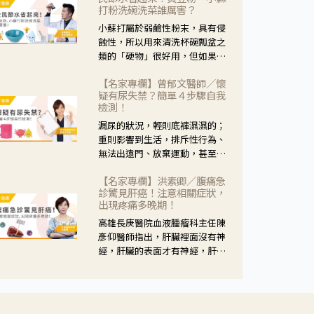
黃，當然就可以使用枸杞菊花
打粉洗碗洗菜誰厲害？
茶，但是枸杞的劑量要少，菊花
小蘇打屬於弱鹼性粉末，具有侵
的劑量要多；若是有以上症狀以
蝕性，所以用來清洗杯碗瓢盆之
外，眼睛還會有灼熱感，眼屎多
類的「硬物」很好用，但如果用
到會「牽絲」，也就是水樣分泌
於軟性的物質，像是洗菜，就要
物增加，這樣就是感染性結膜炎
【名家專欄】曾郁文醫師／懷
特別注意用法用量，使用過多或
了，這時候就要使用菊花、金銀
疑有尿失禁？簡單４步驟自我
是浸泡太久，容易腐蝕蔬菜的纖
花來治療；假如單純的眼睛乾
檢測！
維，讓菜軟掉不清脆。
澀，結膜沒有紅，眼睛周圍沒有
漏尿的狀況，輕則底褲濕濕的；
眼屎，這種情況是屬於「陰
重則影響到生活，排斥性行為、
虛」，就可以使用枸杞、蓮藕、
無法出遠門、放棄運動，甚至怕
麥門冬、山藥等比較滋潤的藥
身上有尿騷味，這些都是「尿失
材，效果就更顯著。
【名家專欄】洪素卿／腹痛急
禁」的症狀，長期下來不敢與朋
診驚見肝癌！注意相關症狀，
友往來，低潮陰霾造成憂鬱症。
出現疼痛多晚期！
高雄長庚醫院血液腫瘤科主任陳
彥仰醫師指出，肝臟裡面沒有神
經，肝臟的表面才有神經，肝臟
的腫瘤如果沒有侵犯到表面是不
會有疼痛的症狀，且如果腫瘤不
夠大，或是沒有遭到劇烈碰撞等
外力影響，多無明顯症狀，一旦