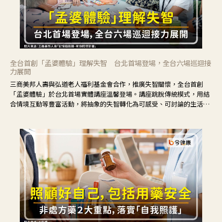
全台首創「孟婆體驗」理解失智 台北首場登場，全台六場巡迴接
力展開
三商美邦人壽與弘道老人福利基金會合作，推廣失智關懷，全台首創
「孟婆體驗」於台北首場實體講座溫馨登場。講座跳脫傳統模式，用結
合情境互動等豐富活動，將抽象的失智轉化為可感受、可討論的生活情
境，並引導民眾在家人開始出現改變時，以理解取代責備、以耐心回應
不安。