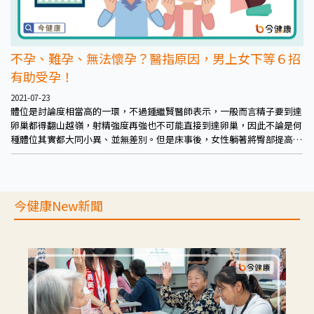
不孕、難孕、無法懷孕？醫指原因，男上女下等６招
有助受孕！
2021-07-23
體位是討論度相當高的一環，不過鍾繼賢醫師表示，一般而言精子要到達
卵巢都得翻山越嶺，射精強度再強也不可能直接到達卵巢，因此不論是何
種體位其實都大同小異、並無差別。但是床事後，女性躺著將臀部提高，
有助於精液向內流動、更順利的抵達目的地，男上女下的體位在結束後即
可直接進行抬臀，並可墊個枕頭輔助，約抬10~15分鐘，其後以一般正常
方式清洗即可。
今健康New新聞