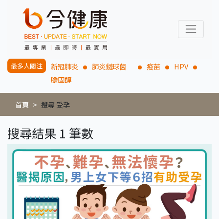
最多人關注
新冠肺炎
肺炎鏈球菌
疫苗
HPV
膽固醇
首頁
搜尋 受孕
搜尋結果 1 筆數