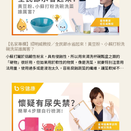
【名家專欄】招明威教授／全民節水省起來！黃豆粉、小蘇打粉洗
碗洗菜誰厲害？
小蘇打屬於弱鹼性粉末，具有侵蝕性，所以用來清洗杯碗瓢盆之類的
「硬物」很好用，但如果用於軟性的物質，像是洗菜，就要特別注意用
法用量，使用過多或是浸泡太久，容易腐蝕蔬菜的纖維，讓菜軟掉不清
脆。