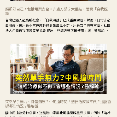
照顧好自己，包括用藥安全。非處方藥２大重點，落實「自我照
護」
台灣已邁入超高齡社會，「自我照護」已成重要課題。然而，日常非必
要用藥、或用藥不當造成身體影響屢見不鮮，用藥安全實在重要。社團
法人台灣自我照護產業協會 提出「非處方藥正確使用」與「藥師給
力」，鼓勵民眾建立安全且正確的自我照護習慣。
突然單手無力、身體癱軟？中風搶時間！溶栓治療做不做？送醫會
遇哪些情況？醫解說
腦中風搶救分秒必爭，送醫途中家屬也可能面臨重要抉擇，例如「溶栓