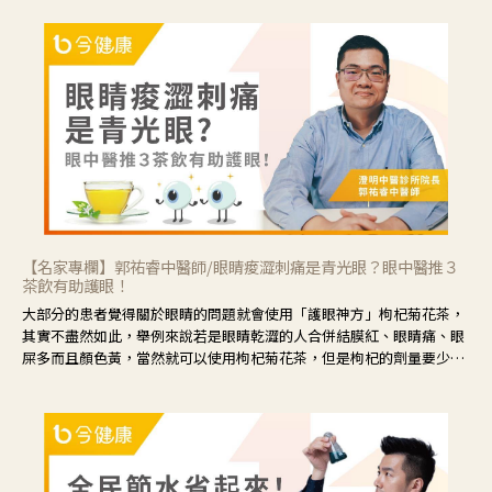
【名家專欄】郭祐睿中醫師/眼睛痠澀刺痛是青光眼？眼中醫推３
茶飲有助護眼！
大部分的患者覺得關於眼睛的問題就會使用「護眼神方」枸杞菊花茶，
其實不盡然如此，舉例來說若是眼睛乾澀的人合併結膜紅、眼睛痛、眼
屎多而且顏色黃，當然就可以使用枸杞菊花茶，但是枸杞的劑量要少，
菊花的劑量要多；若是有以上症狀以外，眼睛還會有灼熱感，眼屎多到
會「牽絲」，也就是水樣分泌物增加，這樣就是感染性結膜炎了，這時
候就要使用菊花、金銀花來治療；假如單純的眼睛乾澀，結膜沒有紅，
眼睛周圍沒有眼屎，這種情況是屬於「陰虛」，就可以使用枸杞、蓮
藕、麥門冬、山藥等比較滋潤的藥材，效果就更顯著。