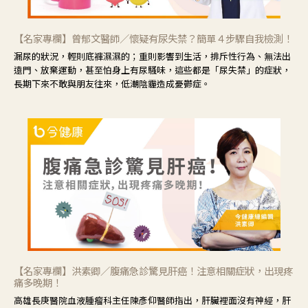
【名家專欄】曾郁文醫師／懷疑有尿失禁？簡單４步驟自我檢測！
漏尿的狀況，輕則底褲濕濕的；重則影響到生活，排斥性行為、無法出
遠門、放棄運動，甚至怕身上有尿騷味，這些都是「尿失禁」的症狀，
長期下來不敢與朋友往來，低潮陰霾造成憂鬱症。
【名家專欄】洪素卿／腹痛急診驚見肝癌！注意相關症狀，出現疼
痛多晚期！
高雄長庚醫院血液腫瘤科主任陳彥仰醫師指出，肝臟裡面沒有神經，肝