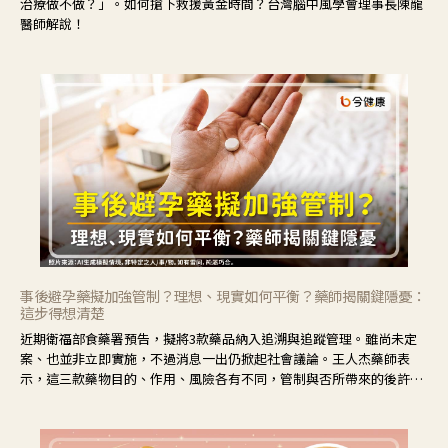
治療做不做？」。如何搶下救援黃金時間？台灣腦中風學會理事長陳龍
醫師解說！
事後避孕藥擬加強管制？理想、現實如何平衡？藥師揭關鍵隱憂：
這步得想清楚
近期衛福部食藥署預告，擬將3款藥品納入追溯與追蹤管理。雖尚未定
案、也並非立即實施，不過消息一出仍掀起社會議論。王人杰藥師表
示，這三款藥物目的、作用、風險各有不同，管制與否所帶來的後許影
響也不同，可先了解其特性。