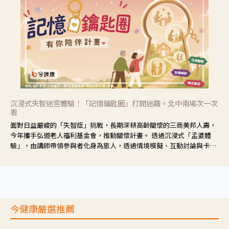
沉浸式失智迷宮體驗！「記憶鑰匙圈」打開迷霧。北中南場次一次
看
面對日益嚴峻的「失智症」挑戰，長期深耕高齡關懷的三商美邦人壽，
今年攜手弘道老人福利基金會，推動關懷計畫。 透過沉浸式「孟婆體
驗」，由講師帶領參與者化身為旅人，透過情境模擬、互動討論與卡牌
推理等，讓參與者親身感受失智症者在記憶迷宮中面臨的混亂、判斷困
難與生活挑戰。
今健康嚴選推薦