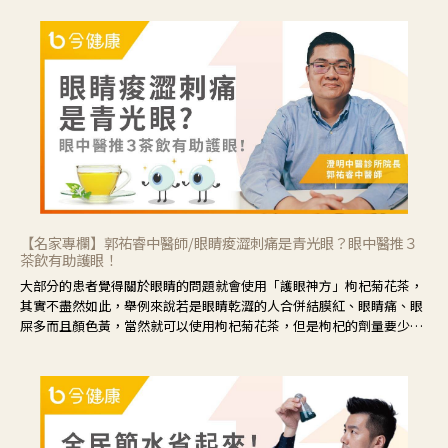
【名家專欄】郭祐睿中醫師/眼睛痠澀刺痛是青光眼？眼中醫推３
茶飲有助護眼！
大部分的患者覺得關於眼睛的問題就會使用「護眼神方」枸杞菊花茶，
其實不盡然如此，舉例來說若是眼睛乾澀的人合併結膜紅、眼睛痛、眼
屎多而且顏色黃，當然就可以使用枸杞菊花茶，但是枸杞的劑量要少，
菊花的劑量要多；若是有以上症狀以外，眼睛還會有灼熱感，眼屎多到
會「牽絲」，也就是水樣分泌物增加，這樣就是感染性結膜炎了，這時
候就要使用菊花、金銀花來治療；假如單純的眼睛乾澀，結膜沒有紅，
眼睛周圍沒有眼屎，這種情況是屬於「陰虛」，就可以使用枸杞、蓮
藕、麥門冬、山藥等比較滋潤的藥材，效果就更顯著。