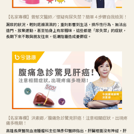
【名家專欄】曾郁文醫師／懷疑有尿失禁？簡單４步驟自我檢測！
漏尿的狀況，輕則底褲濕濕的；重則影響到生活，排斥性行為、無法出
遠門、放棄運動，甚至怕身上有尿騷味，這些都是「尿失禁」的症狀，
長期下來不敢與朋友往來，低潮陰霾造成憂鬱症。
【名家專欄】洪素卿／腹痛急診驚見肝癌！注意相關症狀，出現疼
痛多晚期！
高雄長庚醫院血液腫瘤科主任陳彥仰醫師指出，肝臟裡面沒有神經，肝