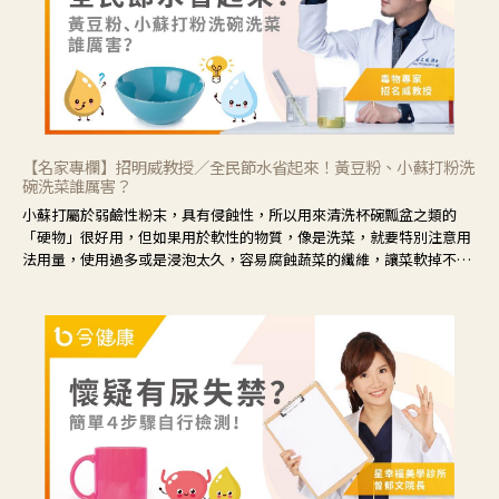
【名家專欄】招明威教授／全民節水省起來！黃豆粉、小蘇打粉洗
碗洗菜誰厲害？
小蘇打屬於弱鹼性粉末，具有侵蝕性，所以用來清洗杯碗瓢盆之類的
「硬物」很好用，但如果用於軟性的物質，像是洗菜，就要特別注意用
法用量，使用過多或是浸泡太久，容易腐蝕蔬菜的纖維，讓菜軟掉不清
脆。