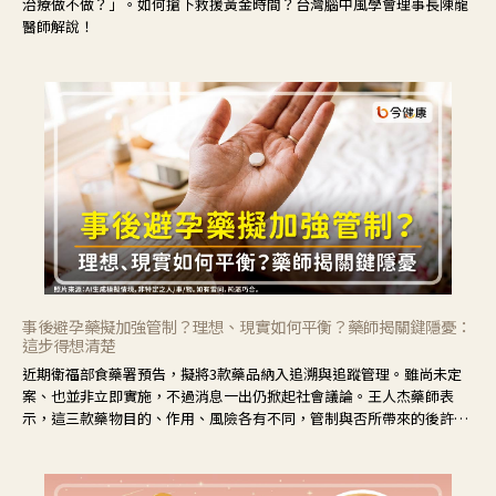
治療做不做？」。如何搶下救援黃金時間？台灣腦中風學會理事長陳龍
醫師解說！
事後避孕藥擬加強管制？理想、現實如何平衡？藥師揭關鍵隱憂：
這步得想清楚
近期衛福部食藥署預告，擬將3款藥品納入追溯與追蹤管理。雖尚未定
案、也並非立即實施，不過消息一出仍掀起社會議論。王人杰藥師表
示，這三款藥物目的、作用、風險各有不同，管制與否所帶來的後許影
響也不同，可先了解其特性。