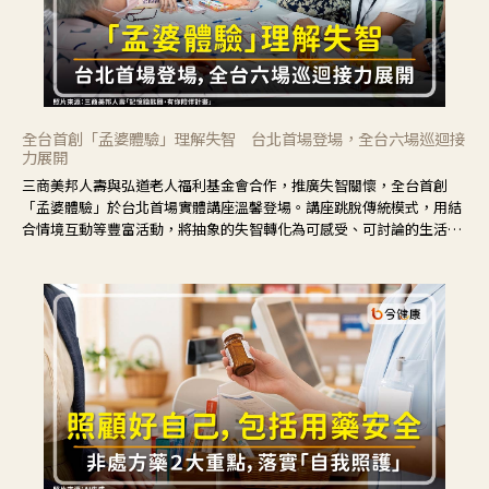
全台首創「孟婆體驗」理解失智 台北首場登場，全台六場巡迴接
力展開
三商美邦人壽與弘道老人福利基金會合作，推廣失智關懷，全台首創
「孟婆體驗」於台北首場實體講座溫馨登場。講座跳脫傳統模式，用結
合情境互動等豐富活動，將抽象的失智轉化為可感受、可討論的生活情
境，並引導民眾在家人開始出現改變時，以理解取代責備、以耐心回應
不安。