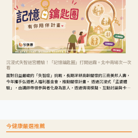
沉浸式失智迷宮體驗！「記憶鑰匙圈」打開迷霧。北中南場次一次
看
面對日益嚴峻的「失智症」挑戰，長期深耕高齡關懷的三商美邦人壽，
今年攜手弘道老人福利基金會，推動關懷計畫。 透過沉浸式「孟婆體
驗」，由講師帶領參與者化身為旅人，透過情境模擬、互動討論與卡牌
推理等，讓參與者親身感受失智症者在記憶迷宮中面臨的混亂、判斷困
難與生活挑戰。
今健康嚴選推薦