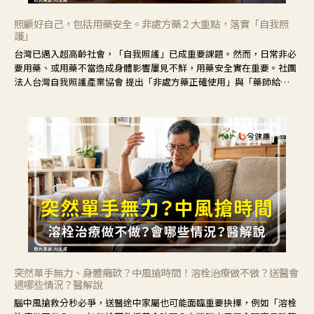
照顧好自己，包括用藥安全。非處方藥２大重點，落實「自我照
護」
台灣已邁入超高齡社會，「自我照護」已成重要課題。然而，日常非必
要用藥、或用藥不當造成身體影響屢見不鮮，用藥安全實在重要。社團
法人台灣自我照護產業協會 提出「非處方藥正確使用」與「藥師給
力」，鼓勵民眾建立安全且正確的自我照護習慣。
突然單手無力、身體癱軟？中風搶時間！溶栓治療做不做？送醫會
遇哪些情況？醫解說
腦中風搶救分秒必爭，送醫途中家屬也可能面臨重要抉擇，例如「溶栓