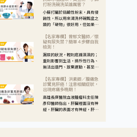
黃，當然就可以使用枸杞菊花
打粉洗碗洗菜誰厲害？
茶，但是枸杞的劑量要少，菊花
小蘇打屬於弱鹼性粉末，具有侵
的劑量要多；若是有以上症狀以
蝕性，所以用來清洗杯碗瓢盆之
外，眼睛還會有灼熱感，眼屎多
類的「硬物」很好用，但如果用
到會「牽絲」，也就是水樣分泌
於軟性的物質，像是洗菜，就要
物增加，這樣就是感染性結膜炎
【名家專欄】曾郁文醫師／懷
特別注意用法用量，使用過多或
了，這時候就要使用菊花、金銀
疑有尿失禁？簡單４步驟自我
是浸泡太久，容易腐蝕蔬菜的纖
花來治療；假如單純的眼睛乾
檢測！
維，讓菜軟掉不清脆。
澀，結膜沒有紅，眼睛周圍沒有
漏尿的狀況，輕則底褲濕濕的；
眼屎，這種情況是屬於「陰
重則影響到生活，排斥性行為、
虛」，就可以使用枸杞、蓮藕、
無法出遠門、放棄運動，甚至怕
麥門冬、山藥等比較滋潤的藥
身上有尿騷味，這些都是「尿失
材，效果就更顯著。
【名家專欄】洪素卿／腹痛急
禁」的症狀，長期下來不敢與朋
診驚見肝癌！注意相關症狀，
友往來，低潮陰霾造成憂鬱症。
出現疼痛多晚期！
高雄長庚醫院血液腫瘤科主任陳
彥仰醫師指出，肝臟裡面沒有神
經，肝臟的表面才有神經，肝臟
的腫瘤如果沒有侵犯到表面是不
會有疼痛的症狀，且如果腫瘤不
夠大，或是沒有遭到劇烈碰撞等
外力影響，多無明顯症狀，一旦