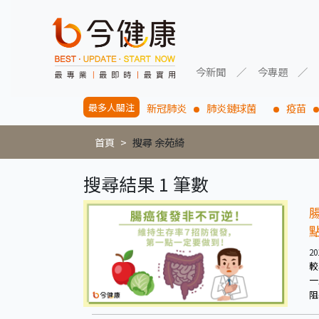
今新聞
今專題
最多人關注
新冠肺炎
肺炎鏈球菌
疫苗
首頁
搜尋 余苑綺
搜尋結果 1 筆數
20
較
一
阻
系