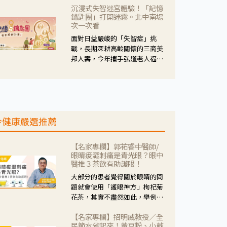
沉浸式失智迷宮體驗！「記憶
人杰藥師表示，這三款藥物目
鑰匙圈」打開迷霧。北中南場
的、作用、風險各有不同，管制
次一次看
與否所帶來的後許影響也不同，
面對日益嚴峻的「失智症」挑
可先了解其特性。
戰，長期深耕高齡關懷的三商美
邦人壽，今年攜手弘道老人福利
基金會，推動關懷計畫。 透過沉
浸式「孟婆體驗」，由講師帶領
參與者化身為旅人，透過情境模
擬、互動討論與卡牌推理等，讓
參與者親身感受失智症者在記憶
今健康嚴選推薦
迷宮中面臨的混亂、判斷困難與
生活挑戰。
【名家專欄】郭祐睿中醫師/
眼睛痠澀刺痛是青光眼？眼中
醫推３茶飲有助護眼！
大部分的患者覺得關於眼睛的問
題就會使用「護眼神方」枸杞菊
花茶，其實不盡然如此，舉例來
說若是眼睛乾澀的人合併結膜
【名家專欄】招明威教授／全
紅、眼睛痛、眼屎多而且顏色
民節水省起來！黃豆粉、小蘇