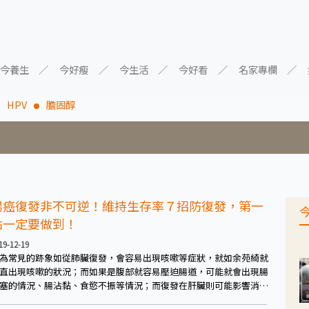
今養生
今好瘦
今生活
今好看
名家專欄
HPV
膽固醇
腸癌復發非不可逆！維持生存率７招防復發，第一
點一定要做到！
19-12-19
為常見的跡象如從肺臟復發，會容易出現咳嗽等症狀，就如余苑綺就
直出現咳嗽的狀況；而如果是腹部就容易壓迫腸道，可能就會出現腸
塞的情況、腸沾黏、食慾不振等情況；而復發在肝臟則可能影響消化
統、免疫系統等；而在原地復發則也會出現腸癌的徵兆：血便。而往