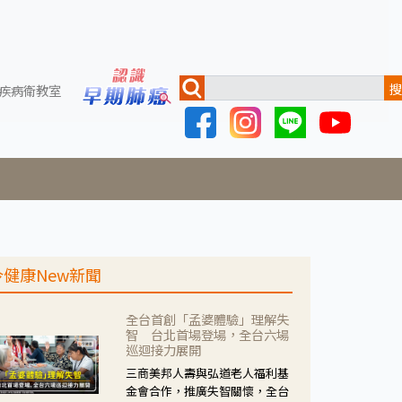
搜
疾病衛教室
今健康New新聞
全台首創「孟婆體驗」理解失
智 台北首場登場，全台六場
巡迴接力展開
三商美邦人壽與弘道老人福利基
金會合作，推廣失智關懷，全台