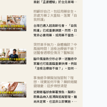
首創「孟婆體驗」於台北首場實
體講座溫馨登場。講座跳脫傳統
照顧好自己，包括用藥安全。
模式，用結合情境互動等豐富活
非處方藥２大重點，落實「自
動，將抽象的失智轉化為可感
我照護」
受、可討論的生活情境，並引導
台灣已邁入超高齡社會，「自我
民眾在家人開始出現改變時，以
照護」已成重要課題。然而，日
理解取代責備、以耐心回應不
常非必要用藥、或用藥不當造成
安。
身體影響屢見不鮮，用藥安全實
突然單手無力、身體癱軟？中
在重要。社團法人台灣自我照護
風搶時間！溶栓治療做不做？
產業協會 提出「非處方藥正確使
送醫會遇哪些情況？醫解說
用」與「藥師給力」，鼓勵民眾
腦中風搶救分秒必爭，送醫途中
建立安全且正確的自我照護習
家屬也可能面臨重要抉擇，例如
慣。
「溶栓治療做不做？」。如何搶
下救援黃金時間？台灣腦中風學
事後避孕藥擬加強管制？理
會理事長陳龍醫師解說！
想、現實如何平衡？藥師揭關
鍵隱憂：這步得想清楚
近期衛福部食藥署預告，擬將3
款藥品納入追溯與追蹤管理。雖
尚未定案、也並非立即實施，不
過消息一出仍掀起社會議論。王