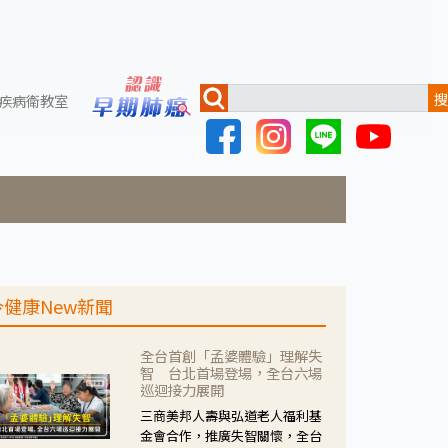
搜
疾病衛教室
今健康New新聞
全台首創「孟婆體驗」理解失
智 台北首場登場，全台六場
巡迴接力展開
三商美邦人壽與弘道老人福利基
金會合作，推廣失智關懷，全台