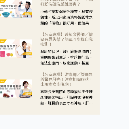
黃，當然就可以使用枸杞菊花
打粉洗碗洗菜誰厲害？
茶，但是枸杞的劑量要少，菊花
小蘇打屬於弱鹼性粉末，具有侵
的劑量要多；若是有以上症狀以
蝕性，所以用來清洗杯碗瓢盆之
外，眼睛還會有灼熱感，眼屎多
類的「硬物」很好用，但如果用
到會「牽絲」，也就是水樣分泌
於軟性的物質，像是洗菜，就要
物增加，這樣就是感染性結膜炎
【名家專欄】曾郁文醫師／懷
特別注意用法用量，使用過多或
了，這時候就要使用菊花、金銀
疑有尿失禁？簡單４步驟自我
是浸泡太久，容易腐蝕蔬菜的纖
花來治療；假如單純的眼睛乾
檢測！
維，讓菜軟掉不清脆。
澀，結膜沒有紅，眼睛周圍沒有
漏尿的狀況，輕則底褲濕濕的；
眼屎，這種情況是屬於「陰
重則影響到生活，排斥性行為、
虛」，就可以使用枸杞、蓮藕、
無法出遠門、放棄運動，甚至怕
麥門冬、山藥等比較滋潤的藥
身上有尿騷味，這些都是「尿失
材，效果就更顯著。
【名家專欄】洪素卿／腹痛急
禁」的症狀，長期下來不敢與朋
診驚見肝癌！注意相關症狀，
友往來，低潮陰霾造成憂鬱症。
出現疼痛多晚期！
高雄長庚醫院血液腫瘤科主任陳
彥仰醫師指出，肝臟裡面沒有神
經，肝臟的表面才有神經，肝臟
的腫瘤如果沒有侵犯到表面是不
會有疼痛的症狀，且如果腫瘤不
夠大，或是沒有遭到劇烈碰撞等
外力影響，多無明顯症狀，一旦