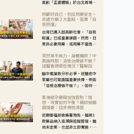
首創「孟婆體驗」於台北首場實
體講座溫馨登場。講座跳脫傳統
照顧好自己，包括用藥安全。
模式，用結合情境互動等豐富活
非處方藥２大重點，落實「自
動，將抽象的失智轉化為可感
我照護」
受、可討論的生活情境，並引導
台灣已邁入超高齡社會，「自我
民眾在家人開始出現改變時，以
照護」已成重要課題。然而，日
理解取代責備、以耐心回應不
常非必要用藥、或用藥不當造成
安。
身體影響屢見不鮮，用藥安全實
突然單手無力、身體癱軟？中
在重要。社團法人台灣自我照護
風搶時間！溶栓治療做不做？
產業協會 提出「非處方藥正確使
送醫會遇哪些情況？醫解說
用」與「藥師給力」，鼓勵民眾
腦中風搶救分秒必爭，送醫途中
建立安全且正確的自我照護習
家屬也可能面臨重要抉擇，例如
慣。
「溶栓治療做不做？」。如何搶
下救援黃金時間？台灣腦中風學
事後避孕藥擬加強管制？理
會理事長陳龍醫師解說！
想、現實如何平衡？藥師揭關
鍵隱憂：這步得想清楚
近期衛福部食藥署預告，擬將3
款藥品納入追溯與追蹤管理。雖
尚未定案、也並非立即實施，不
過消息一出仍掀起社會議論。王