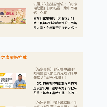
沉浸式失智迷宮體驗！「記憶
人杰藥師表示，這三款藥物目
鑰匙圈」打開迷霧。北中南場
的、作用、風險各有不同，管制
次一次看
與否所帶來的後許影響也不同，
面對日益嚴峻的「失智症」挑
可先了解其特性。
戰，長期深耕高齡關懷的三商美
邦人壽，今年攜手弘道老人福利
基金會，推動關懷計畫。 透過沉
浸式「孟婆體驗」，由講師帶領
參與者化身為旅人，透過情境模
擬、互動討論與卡牌推理等，讓
參與者親身感受失智症者在記憶
今健康嚴選推薦
迷宮中面臨的混亂、判斷困難與
生活挑戰。
【名家專欄】郭祐睿中醫師/
眼睛痠澀刺痛是青光眼？眼中
醫推３茶飲有助護眼！
大部分的患者覺得關於眼睛的問
題就會使用「護眼神方」枸杞菊
花茶，其實不盡然如此，舉例來
說若是眼睛乾澀的人合併結膜
【名家專欄】招明威教授／全
紅、眼睛痛、眼屎多而且顏色
民節水省起來！黃豆粉、小蘇