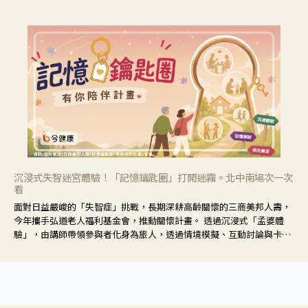
響也不同，可先了解其特性。
沉浸式失智迷宮體驗！「記憶鑰匙圈」打開迷霧。北中南場次一次
看
面對日益嚴峻的「失智症」挑戰，長期深耕高齡關懷的三商美邦人壽，
今年攜手弘道老人福利基金會，推動關懷計畫。 透過沉浸式「孟婆體
驗」，由講師帶領參與者化身為旅人，透過情境模擬、互動討論與卡牌
推理等，讓參與者親身感受失智症者在記憶迷宮中面臨的混亂、判斷困
難與生活挑戰。