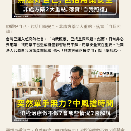
照顧好自己，包括用藥安全。非處方藥２大重點，落實「自我照
護」
台灣已邁入超高齡社會，「自我照護」已成重要課題。然而，日常非必
要用藥、或用藥不當造成身體影響屢見不鮮，用藥安全實在重要。社團
法人台灣自我照護產業協會 提出「非處方藥正確使用」與「藥師給
力」，鼓勵民眾建立安全且正確的自我照護習慣。
突然單手無力、身體癱軟？中風搶時間！溶栓治療做不做？送醫會