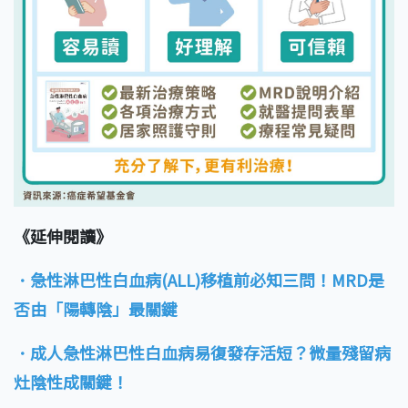
《延伸閱讀》
．急性淋巴性白血病(ALL)移植前必知三問！MRD是
否由「陽轉陰」最關鍵
．成人急性淋巴性白血病易復發存活短？微量殘留病
灶陰性成關鍵！