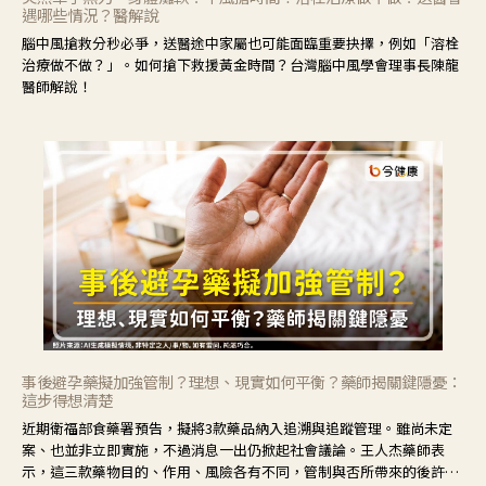
遇哪些情況？醫解說
腦中風搶救分秒必爭，送醫途中家屬也可能面臨重要抉擇，例如「溶栓
治療做不做？」。如何搶下救援黃金時間？台灣腦中風學會理事長陳龍
醫師解說！
事後避孕藥擬加強管制？理想、現實如何平衡？藥師揭關鍵隱憂：
這步得想清楚
近期衛福部食藥署預告，擬將3款藥品納入追溯與追蹤管理。雖尚未定
案、也並非立即實施，不過消息一出仍掀起社會議論。王人杰藥師表
示，這三款藥物目的、作用、風險各有不同，管制與否所帶來的後許影