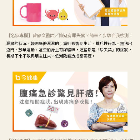
【名家專欄】曾郁文醫師／懷疑有尿失禁？簡單４步驟自我檢測！
漏尿的狀況，輕則底褲濕濕的；重則影響到生活，排斥性行為、無法出
遠門、放棄運動，甚至怕身上有尿騷味，這些都是「尿失禁」的症狀，
長期下來不敢與朋友往來，低潮陰霾造成憂鬱症。