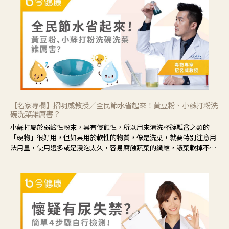
眼睛周圍沒有眼屎，這種情況是屬於「陰虛」，就可以使用枸杞、蓮
藕、麥門冬、山藥等比較滋潤的藥材，效果就更顯著。
【名家專欄】招明威教授／全民節水省起來！黃豆粉、小蘇打粉洗
碗洗菜誰厲害？
小蘇打屬於弱鹼性粉末，具有侵蝕性，所以用來清洗杯碗瓢盆之類的
「硬物」很好用，但如果用於軟性的物質，像是洗菜，就要特別注意用
法用量，使用過多或是浸泡太久，容易腐蝕蔬菜的纖維，讓菜軟掉不清
脆。