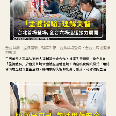
全台首創「孟婆體驗」理解失智 台北首場登場，全台六場巡迴接
力展開
三商美邦人壽與弘道老人福利基金會合作，推廣失智關懷，全台首創
「孟婆體驗」於台北首場實體講座溫馨登場。講座跳脫傳統模式，用結
合情境互動等豐富活動，將抽象的失智轉化為可感受、可討論的生活情
境，並引導民眾在家人開始出現改變時，以理解取代責備、以耐心回應
不安。