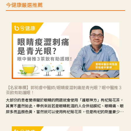
今健康嚴選推薦
【名家專欄】郭祐睿中醫師/眼睛痠澀刺痛是青光眼？眼中醫推３
茶飲有助護眼！
大部分的患者覺得關於眼睛的問題就會使用「護眼神方」枸杞菊花茶，
其實不盡然如此，舉例來說若是眼睛乾澀的人合併結膜紅、眼睛痛、眼
屎多而且顏色黃，當然就可以使用枸杞菊花茶，但是枸杞的劑量要少，
菊花的劑量要多；若是有以上症狀以外，眼睛還會有灼熱感，眼屎多到
會「牽絲」，也就是水樣分泌物增加，這樣就是感染性結膜炎了，這時
候就要使用菊花、金銀花來治療；假如單純的眼睛乾澀，結膜沒有紅，