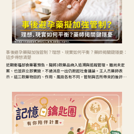
事後避孕藥擬加強管制？理想、現實如何平衡？藥師揭關鍵隱憂：
這步得想清楚
近期衛福部食藥署預告，擬將3款藥品納入追溯與追蹤管理。雖尚未定
案、也並非立即實施，不過消息一出仍掀起社會議論。王人杰藥師表
示，這三款藥物目的、作用、風險各有不同，管制與否所帶來的後許影
響也不同，可先了解其特性。