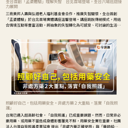
全台首創「孟婆體驗」理解失智 台北首場登場，全台六場巡迴接
力展開
三商美邦人壽與弘道老人福利基金會合作，推廣失智關懷，全台首創
「孟婆體驗」於台北首場實體講座溫馨登場。講座跳脫傳統模式，用結
合情境互動等豐富活動，將抽象的失智轉化為可感受、可討論的生活情
境，並引導民眾在家人開始出現改變時，以理解取代責備、以耐心回應
不安。
照顧好自己，包括用藥安全。非處方藥２大重點，落實「自我照
護」
台灣已邁入超高齡社會，「自我照護」已成重要課題。然而，日常非必
要用藥、或用藥不當造成身體影響屢見不鮮，用藥安全實在重要。社團
法人台灣自我照護產業協會 提出「非處方藥正確使用」與「藥師給