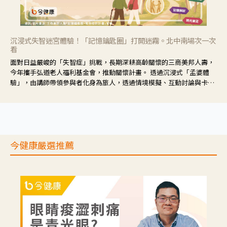
沉浸式失智迷宮體驗！「記憶鑰匙圈」打開迷霧。北中南場次一次
看
面對日益嚴峻的「失智症」挑戰，長期深耕高齡關懷的三商美邦人壽，
今年攜手弘道老人福利基金會，推動關懷計畫。 透過沉浸式「孟婆體
驗」，由講師帶領參與者化身為旅人，透過情境模擬、互動討論與卡牌
推理等，讓參與者親身感受失智症者在記憶迷宮中面臨的混亂、判斷困
難與生活挑戰。
今健康嚴選推薦