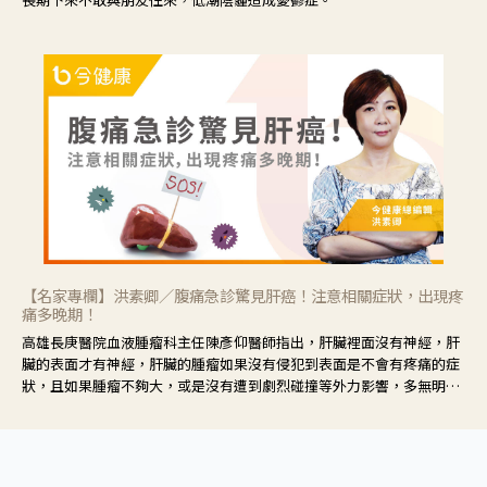
【名家專欄】洪素卿／腹痛急診驚見肝癌！注意相關症狀，出現疼
痛多晚期！
高雄長庚醫院血液腫瘤科主任陳彥仰醫師指出，肝臟裡面沒有神經，肝
臟的表面才有神經，肝臟的腫瘤如果沒有侵犯到表面是不會有疼痛的症
狀，且如果腫瘤不夠大，或是沒有遭到劇烈碰撞等外力影響，多無明顯
症狀，一旦患者出現疲勞、食慾不振、體重減輕、上腹部悶痛、肝功能
異常、黃疸、腹部腫大、甚至上腸胃道出血、吐血等肝癌臨床症狀，多
數已是晚期。