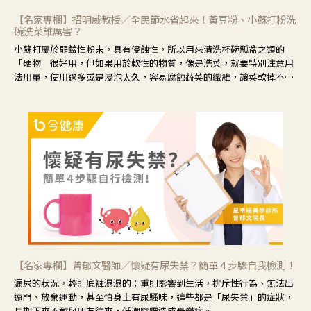
【名家專欄】招明威教授／全民節水省起來！黃豆粉、小蘇打粉洗
碗洗菜誰厲害？
小蘇打屬於弱鹼性粉末，具有侵蝕性，所以用來清洗杯碗瓢盆之類的
「硬物」很好用，但如果用於軟性的物質，像是洗菜，就要特別注意用
法用量，使用過多或是浸泡太久，容易腐蝕蔬菜的纖維，讓菜軟掉不清
脆。
【名家專欄】曾郁文醫師／懷疑有尿失禁？簡單４步驟自我檢測！
漏尿的狀況，輕則底褲濕濕的；重則影響到生活，排斥性行為、無法出
遠門、放棄運動，甚至怕身上有尿騷味，這些都是「尿失禁」的症狀，
長期下來不敢與朋友往來，低潮陰霾造成憂鬱症。