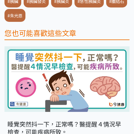
#胰臟
#胰臟發炎
#胰臟炎
#急性胰臟炎
#膽結石
#朱光恩
您也可能喜歡這些文章
睡覺突然抖一下，正常嗎？醫提醒４情況早
檢查，可能疾病所致。