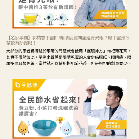
【名家專欄】郭祐睿中醫師/眼睛痠澀刺痛是青光眼？眼中醫推３
茶飲有助護眼！
大部分的患者覺得關於眼睛的問題就會使用「護眼神方」枸杞菊花茶，
其實不盡然如此，舉例來說若是眼睛乾澀的人合併結膜紅、眼睛痛、眼
屎多而且顏色黃，當然就可以使用枸杞菊花茶，但是枸杞的劑量要少，
菊花的劑量要多；若是有以上症狀以外，眼睛還會有灼熱感，眼屎多到
會「牽絲」，也就是水樣分泌物增加，這樣就是感染性結膜炎了，這時
候就要使用菊花、金銀花來治療；假如單純的眼睛乾澀，結膜沒有紅，
眼睛周圍沒有眼屎，這種情況是屬於「陰虛」，就可以使用枸杞、蓮
藕、麥門冬、山藥等比較滋潤的藥材，效果就更顯著。