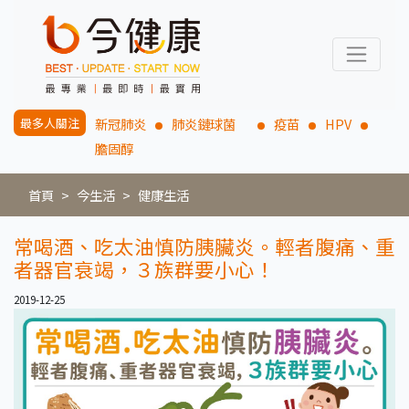
最多人關注
新冠肺炎
肺炎鏈球菌
疫苗
HPV
膽固醇
首頁
今生活
健康生活
常喝酒、吃太油慎防胰臟炎。輕者腹痛、重
者器官衰竭，３族群要小心！
2019-12-25