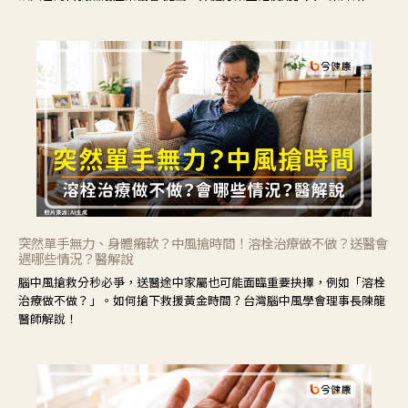
力」，鼓勵民眾建立安全且正確的自我照護習慣。
突然單手無力、身體癱軟？中風搶時間！溶栓治療做不做？送醫會
遇哪些情況？醫解說
腦中風搶救分秒必爭，送醫途中家屬也可能面臨重要抉擇，例如「溶栓
治療做不做？」。如何搶下救援黃金時間？台灣腦中風學會理事長陳龍
醫師解說！