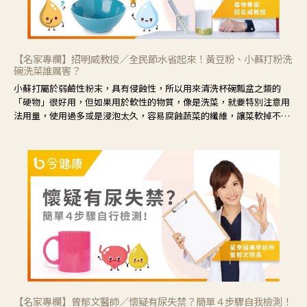
【名家專欄】招明威教授／全民節水省起來！黃豆粉、小蘇打粉洗
碗洗菜誰厲害？
小蘇打屬於弱鹼性粉末，具有侵蝕性，所以用來清洗杯碗瓢盆之類的
「硬物」很好用，但如果用於軟性的物質，像是洗菜，就要特別注意用
法用量，使用過多或是浸泡太久，容易腐蝕蔬菜的纖維，讓菜軟掉不清
脆。
【名家專欄】曾郁文醫師／懷疑有尿失禁？簡單４步驟自我檢測！