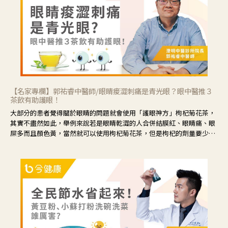
【名家專欄】郭祐睿中醫師/眼睛痠澀刺痛是青光眼？眼中醫推３
茶飲有助護眼！
大部分的患者覺得關於眼睛的問題就會使用「護眼神方」枸杞菊花茶，
其實不盡然如此，舉例來說若是眼睛乾澀的人合併結膜紅、眼睛痛、眼
屎多而且顏色黃，當然就可以使用枸杞菊花茶，但是枸杞的劑量要少，
菊花的劑量要多；若是有以上症狀以外，眼睛還會有灼熱感，眼屎多到
會「牽絲」，也就是水樣分泌物增加，這樣就是感染性結膜炎了，這時
候就要使用菊花、金銀花來治療；假如單純的眼睛乾澀，結膜沒有紅，
眼睛周圍沒有眼屎，這種情況是屬於「陰虛」，就可以使用枸杞、蓮
藕、麥門冬、山藥等比較滋潤的藥材，效果就更顯著。