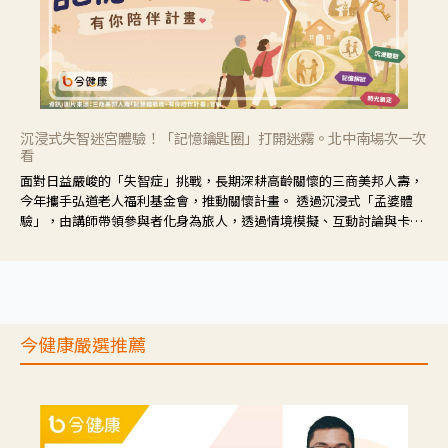
沉浸式失智迷宮體驗！「記憶鑰匙圈」打開迷霧。北中南場次一次
看
面對日益嚴峻的「失智症」挑戰，長期深耕高齡關懷的三商美邦人壽，
今年攜手弘道老人福利基金會，推動關懷計畫。 透過沉浸式「孟婆體
驗」，由講師帶領參與者化身為旅人，透過情境模擬、互動討論與卡牌
推理等，讓參與者親身感受失智症者在記憶迷宮中面臨的混亂、判斷困
難與生活挑戰。
今健康嚴選推薦