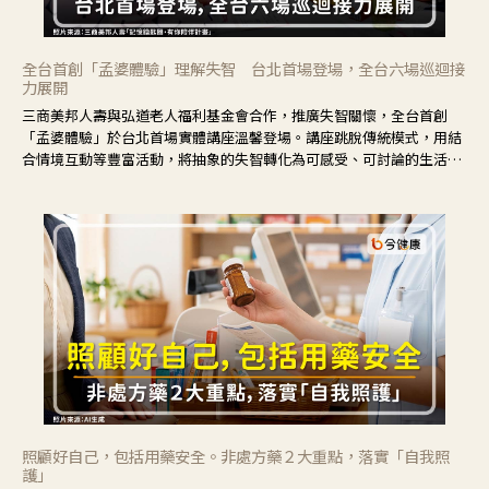
全台首創「孟婆體驗」理解失智 台北首場登場，全台六場巡迴接
力展開
三商美邦人壽與弘道老人福利基金會合作，推廣失智關懷，全台首創
「孟婆體驗」於台北首場實體講座溫馨登場。講座跳脫傳統模式，用結
合情境互動等豐富活動，將抽象的失智轉化為可感受、可討論的生活情
境，並引導民眾在家人開始出現改變時，以理解取代責備、以耐心回應
不安。
照顧好自己，包括用藥安全。非處方藥２大重點，落實「自我照
護」