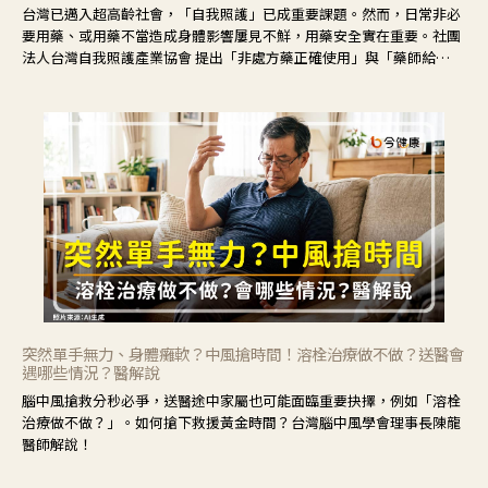
台灣已邁入超高齡社會，「自我照護」已成重要課題。然而，日常非必
要用藥、或用藥不當造成身體影響屢見不鮮，用藥安全實在重要。社團
法人台灣自我照護產業協會 提出「非處方藥正確使用」與「藥師給
力」，鼓勵民眾建立安全且正確的自我照護習慣。
突然單手無力、身體癱軟？中風搶時間！溶栓治療做不做？送醫會
遇哪些情況？醫解說
腦中風搶救分秒必爭，送醫途中家屬也可能面臨重要抉擇，例如「溶栓
治療做不做？」。如何搶下救援黃金時間？台灣腦中風學會理事長陳龍
醫師解說！