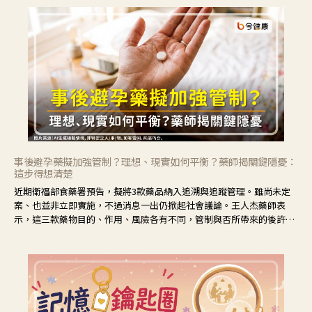
事後避孕藥擬加強管制？理想、現實如何平衡？藥師揭關鍵隱憂：
這步得想清楚
近期衛福部食藥署預告，擬將3款藥品納入追溯與追蹤管理。雖尚未定
案、也並非立即實施，不過消息一出仍掀起社會議論。王人杰藥師表
示，這三款藥物目的、作用、風險各有不同，管制與否所帶來的後許影
響也不同，可先了解其特性。