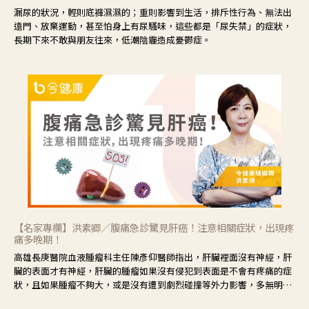
漏尿的狀況，輕則底褲濕濕的；重則影響到生活，排斥性行為、無法出
遠門、放棄運動，甚至怕身上有尿騷味，這些都是「尿失禁」的症狀，
長期下來不敢與朋友往來，低潮陰霾造成憂鬱症。
【名家專欄】洪素卿／腹痛急診驚見肝癌！注意相關症狀，出現疼
痛多晚期！
高雄長庚醫院血液腫瘤科主任陳彥仰醫師指出，肝臟裡面沒有神經，肝
臟的表面才有神經，肝臟的腫瘤如果沒有侵犯到表面是不會有疼痛的症
狀，且如果腫瘤不夠大，或是沒有遭到劇烈碰撞等外力影響，多無明顯
症狀，一旦患者出現疲勞、食慾不振、體重減輕、上腹部悶痛、肝功能