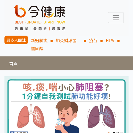
最多人關注
新冠肺炎
肺炎鏈球菌
疫苗
HPV
膽固醇
首頁