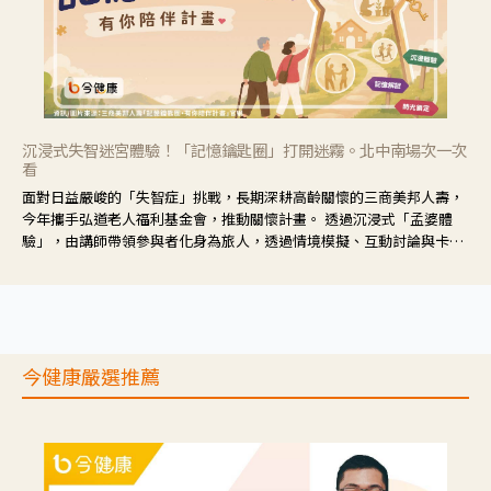
沉浸式失智迷宮體驗！「記憶鑰匙圈」打開迷霧。北中南場次一次
看
面對日益嚴峻的「失智症」挑戰，長期深耕高齡關懷的三商美邦人壽，
今年攜手弘道老人福利基金會，推動關懷計畫。 透過沉浸式「孟婆體
驗」，由講師帶領參與者化身為旅人，透過情境模擬、互動討論與卡牌
推理等，讓參與者親身感受失智症者在記憶迷宮中面臨的混亂、判斷困
難與生活挑戰。
今健康嚴選推薦