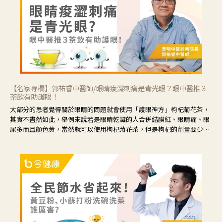
【名家專欄】郭祐睿中醫師/眼睛痠澀刺痛是青光眼？眼中醫推３
茶飲有助護眼！
大部分的患者覺得關於眼睛的問題就會使用「護眼神方」枸杞菊花茶，
其實不盡然如此，舉例來說若是眼睛乾澀的人合併結膜紅、眼睛痛、眼
屎多而且顏色黃，當然就可以使用枸杞菊花茶，但是枸杞的劑量要少，
菊花的劑量要多；若是有以上症狀以外，眼睛還會有灼熱感，眼屎多到
會「牽絲」，也就是水樣分泌物增加，這樣就是感染性結膜炎了，這時
候就要使用菊花、金銀花來治療；假如單純的眼睛乾澀，結膜沒有紅，
眼睛周圍沒有眼屎，這種情況是屬於「陰虛」，就可以使用枸杞、蓮
藕、麥門冬、山藥等比較滋潤的藥材，效果就更顯著。