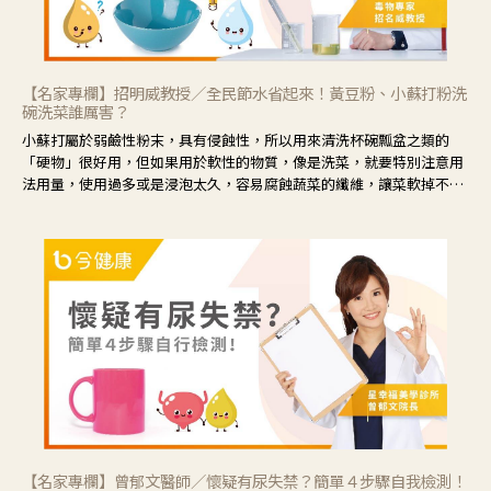
【名家專欄】招明威教授／全民節水省起來！黃豆粉、小蘇打粉洗
碗洗菜誰厲害？
小蘇打屬於弱鹼性粉末，具有侵蝕性，所以用來清洗杯碗瓢盆之類的
「硬物」很好用，但如果用於軟性的物質，像是洗菜，就要特別注意用
法用量，使用過多或是浸泡太久，容易腐蝕蔬菜的纖維，讓菜軟掉不清
脆。
【名家專欄】曾郁文醫師／懷疑有尿失禁？簡單４步驟自我檢測！