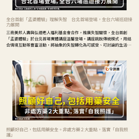
全台首創「孟婆體驗」理解失智 台北首場登場，全台六場巡迴接
力展開
三商美邦人壽與弘道老人福利基金會合作，推廣失智關懷，全台首創
「孟婆體驗」於台北首場實體講座溫馨登場。講座跳脫傳統模式，用結
合情境互動等豐富活動，將抽象的失智轉化為可感受、可討論的生活情
境，並引導民眾在家人開始出現改變時，以理解取代責備、以耐心回應
不安。
照顧好自己，包括用藥安全。非處方藥２大重點，落實「自我照
護」