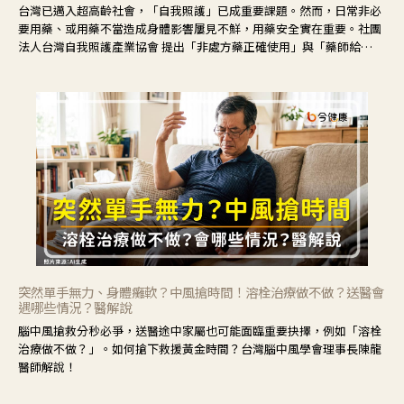
台灣已邁入超高齡社會，「自我照護」已成重要課題。然而，日常非必
要用藥、或用藥不當造成身體影響屢見不鮮，用藥安全實在重要。社團
法人台灣自我照護產業協會 提出「非處方藥正確使用」與「藥師給
力」，鼓勵民眾建立安全且正確的自我照護習慣。
突然單手無力、身體癱軟？中風搶時間！溶栓治療做不做？送醫會
遇哪些情況？醫解說
腦中風搶救分秒必爭，送醫途中家屬也可能面臨重要抉擇，例如「溶栓
治療做不做？」。如何搶下救援黃金時間？台灣腦中風學會理事長陳龍
醫師解說！