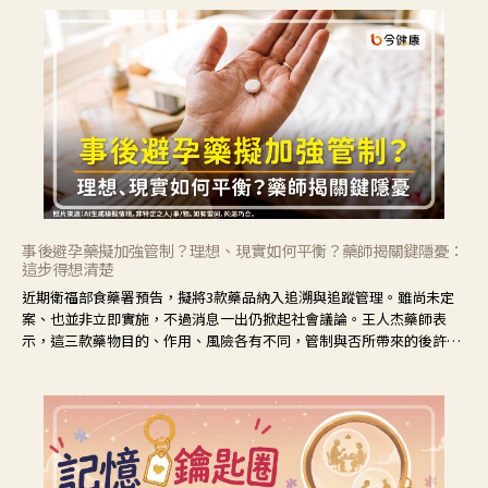
事後避孕藥擬加強管制？理想、現實如何平衡？藥師揭關鍵隱憂：
這步得想清楚
近期衛福部食藥署預告，擬將3款藥品納入追溯與追蹤管理。雖尚未定
案、也並非立即實施，不過消息一出仍掀起社會議論。王人杰藥師表
示，這三款藥物目的、作用、風險各有不同，管制與否所帶來的後許影
響也不同，可先了解其特性。