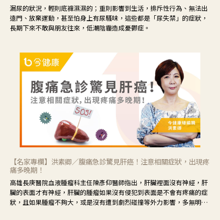
漏尿的狀況，輕則底褲濕濕的；重則影響到生活，排斥性行為、無法出
遠門、放棄運動，甚至怕身上有尿騷味，這些都是「尿失禁」的症狀，
長期下來不敢與朋友往來，低潮陰霾造成憂鬱症。
【名家專欄】洪素卿／腹痛急診驚見肝癌！注意相關症狀，出現疼
痛多晚期！
高雄長庚醫院血液腫瘤科主任陳彥仰醫師指出，肝臟裡面沒有神經，肝
臟的表面才有神經，肝臟的腫瘤如果沒有侵犯到表面是不會有疼痛的症
狀，且如果腫瘤不夠大，或是沒有遭到劇烈碰撞等外力影響，多無明顯
症狀，一旦患者出現疲勞、食慾不振、體重減輕、上腹部悶痛、肝功能