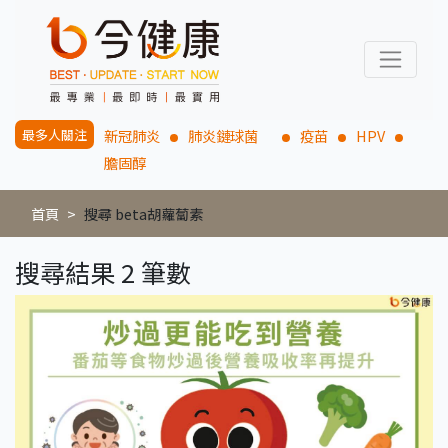
最多人關注
新冠肺炎
肺炎鏈球菌
疫苗
HPV
膽固醇
首頁
搜尋 beta胡蘿蔔素
搜尋結果 2 筆數