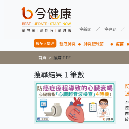
今新聞
今專題
最多人關注
新冠肺炎
肺炎鏈球菌
疫苗
首頁
搜尋 TTE
搜尋結果 1 筆數
20
癌
院
於