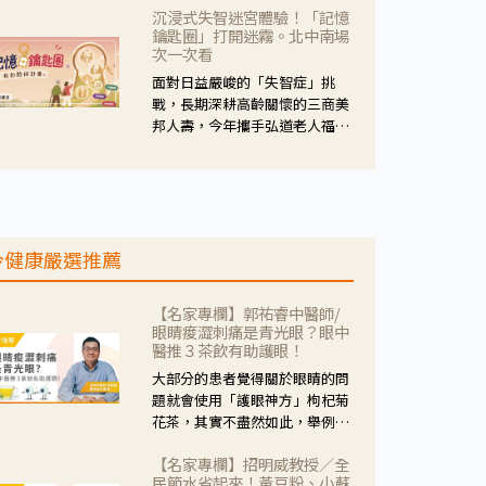
沉浸式失智迷宮體驗！「記憶
人杰藥師表示，這三款藥物目
鑰匙圈」打開迷霧。北中南場
的、作用、風險各有不同，管制
次一次看
與否所帶來的後許影響也不同，
面對日益嚴峻的「失智症」挑
可先了解其特性。
戰，長期深耕高齡關懷的三商美
邦人壽，今年攜手弘道老人福利
基金會，推動關懷計畫。 透過沉
浸式「孟婆體驗」，由講師帶領
參與者化身為旅人，透過情境模
擬、互動討論與卡牌推理等，讓
參與者親身感受失智症者在記憶
今健康嚴選推薦
迷宮中面臨的混亂、判斷困難與
生活挑戰。
【名家專欄】郭祐睿中醫師/
眼睛痠澀刺痛是青光眼？眼中
醫推３茶飲有助護眼！
大部分的患者覺得關於眼睛的問
題就會使用「護眼神方」枸杞菊
花茶，其實不盡然如此，舉例來
說若是眼睛乾澀的人合併結膜
【名家專欄】招明威教授／全
紅、眼睛痛、眼屎多而且顏色
民節水省起來！黃豆粉、小蘇