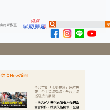
搜
疾病衛教室
今健康New新聞
全台首創「孟婆體驗」理解失
智 台北首場登場，全台六場
巡迴接力展開
三商美邦人壽與弘道老人福利基
金會合作，推廣失智關懷，全台