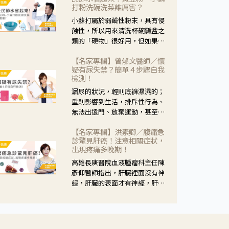
黃，當然就可以使用枸杞菊花
打粉洗碗洗菜誰厲害？
茶，但是枸杞的劑量要少，菊花
小蘇打屬於弱鹼性粉末，具有侵
的劑量要多；若是有以上症狀以
蝕性，所以用來清洗杯碗瓢盆之
外，眼睛還會有灼熱感，眼屎多
類的「硬物」很好用，但如果用
到會「牽絲」，也就是水樣分泌
於軟性的物質，像是洗菜，就要
物增加，這樣就是感染性結膜炎
【名家專欄】曾郁文醫師／懷
特別注意用法用量，使用過多或
了，這時候就要使用菊花、金銀
疑有尿失禁？簡單４步驟自我
是浸泡太久，容易腐蝕蔬菜的纖
花來治療；假如單純的眼睛乾
檢測！
維，讓菜軟掉不清脆。
澀，結膜沒有紅，眼睛周圍沒有
漏尿的狀況，輕則底褲濕濕的；
眼屎，這種情況是屬於「陰
重則影響到生活，排斥性行為、
虛」，就可以使用枸杞、蓮藕、
無法出遠門、放棄運動，甚至怕
麥門冬、山藥等比較滋潤的藥
身上有尿騷味，這些都是「尿失
材，效果就更顯著。
【名家專欄】洪素卿／腹痛急
禁」的症狀，長期下來不敢與朋
診驚見肝癌！注意相關症狀，
友往來，低潮陰霾造成憂鬱症。
出現疼痛多晚期！
高雄長庚醫院血液腫瘤科主任陳
彥仰醫師指出，肝臟裡面沒有神
經，肝臟的表面才有神經，肝臟
的腫瘤如果沒有侵犯到表面是不
會有疼痛的症狀，且如果腫瘤不
夠大，或是沒有遭到劇烈碰撞等
外力影響，多無明顯症狀，一旦