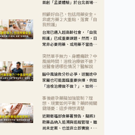
首創「孟婆體驗」於台北首場實
體講座溫馨登場。講座跳脫傳統
照顧好自己，包括用藥安全。
模式，用結合情境互動等豐富活
非處方藥２大重點，落實「自
動，將抽象的失智轉化為可感
我照護」
受、可討論的生活情境，並引導
台灣已邁入超高齡社會，「自我
民眾在家人開始出現改變時，以
照護」已成重要課題。然而，日
理解取代責備、以耐心回應不
常非必要用藥、或用藥不當造成
安。
身體影響屢見不鮮，用藥安全實
突然單手無力、身體癱軟？中
在重要。社團法人台灣自我照護
風搶時間！溶栓治療做不做？
產業協會 提出「非處方藥正確使
送醫會遇哪些情況？醫解說
用」與「藥師給力」，鼓勵民眾
腦中風搶救分秒必爭，送醫途中
建立安全且正確的自我照護習
家屬也可能面臨重要抉擇，例如
慣。
「溶栓治療做不做？」。如何搶
下救援黃金時間？台灣腦中風學
事後避孕藥擬加強管制？理
會理事長陳龍醫師解說！
想、現實如何平衡？藥師揭關
鍵隱憂：這步得想清楚
近期衛福部食藥署預告，擬將3
款藥品納入追溯與追蹤管理。雖
尚未定案、也並非立即實施，不
過消息一出仍掀起社會議論。王