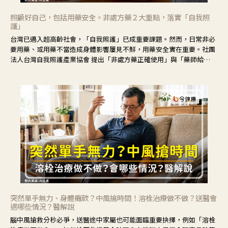
照顧好自己，包括用藥安全。非處方藥２大重點，落實「自我照
護」
台灣已邁入超高齡社會，「自我照護」已成重要課題。然而，日常非必
要用藥、或用藥不當造成身體影響屢見不鮮，用藥安全實在重要。社團
法人台灣自我照護產業協會 提出「非處方藥正確使用」與「藥師給
力」，鼓勵民眾建立安全且正確的自我照護習慣。
突然單手無力、身體癱軟？中風搶時間！溶栓治療做不做？送醫會
遇哪些情況？醫解說
腦中風搶救分秒必爭，送醫途中家屬也可能面臨重要抉擇，例如「溶栓