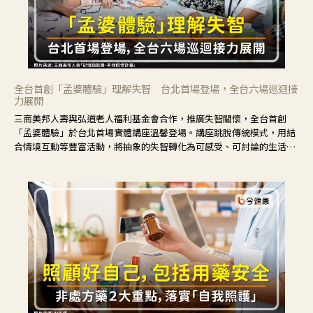
全台首創「孟婆體驗」理解失智 台北首場登場，全台六場巡迴接
力展開
三商美邦人壽與弘道老人福利基金會合作，推廣失智關懷，全台首創
「孟婆體驗」於台北首場實體講座溫馨登場。講座跳脫傳統模式，用結
合情境互動等豐富活動，將抽象的失智轉化為可感受、可討論的生活情
境，並引導民眾在家人開始出現改變時，以理解取代責備、以耐心回應
不安。