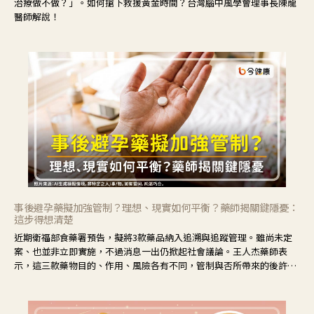
治療做不做？」。如何搶下救援黃金時間？台灣腦中風學會理事長陳龍
醫師解說！
事後避孕藥擬加強管制？理想、現實如何平衡？藥師揭關鍵隱憂：
這步得想清楚
近期衛福部食藥署預告，擬將3款藥品納入追溯與追蹤管理。雖尚未定
案、也並非立即實施，不過消息一出仍掀起社會議論。王人杰藥師表
示，這三款藥物目的、作用、風險各有不同，管制與否所帶來的後許影
響也不同，可先了解其特性。