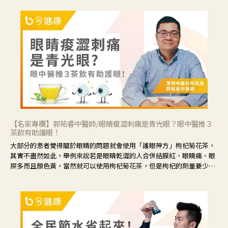
【名家專欄】郭祐睿中醫師/眼睛痠澀刺痛是青光眼？眼中醫推３
茶飲有助護眼！
大部分的患者覺得關於眼睛的問題就會使用「護眼神方」枸杞菊花茶，
其實不盡然如此，舉例來說若是眼睛乾澀的人合併結膜紅、眼睛痛、眼
屎多而且顏色黃，當然就可以使用枸杞菊花茶，但是枸杞的劑量要少，
菊花的劑量要多；若是有以上症狀以外，眼睛還會有灼熱感，眼屎多到
會「牽絲」，也就是水樣分泌物增加，這樣就是感染性結膜炎了，這時
候就要使用菊花、金銀花來治療；假如單純的眼睛乾澀，結膜沒有紅，
眼睛周圍沒有眼屎，這種情況是屬於「陰虛」，就可以使用枸杞、蓮
藕、麥門冬、山藥等比較滋潤的藥材，效果就更顯著。