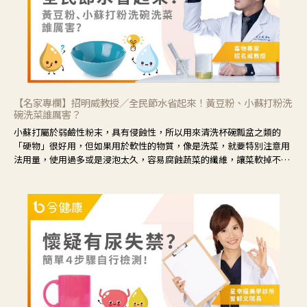
【名家專欄】招明威教授／全民節水省起來！黃豆粉、小蘇打粉洗
碗洗菜誰厲害？
小蘇打屬於弱鹼性粉末，具有侵蝕性，所以用來清洗杯碗瓢盆之類的
「硬物」很好用，但如果用於軟性的物質，像是洗菜，就要特別注意用
法用量，使用過多或是浸泡太久，容易腐蝕蔬菜的纖維，讓菜軟掉不清
脆。