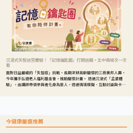
沉浸式失智迷宮體驗！「記憶鑰匙圈」打開迷霧。北中南場次一次
看
面對日益嚴峻的「失智症」挑戰，長期深耕高齡關懷的三商美邦人壽，
今年攜手弘道老人福利基金會，推動關懷計畫。 透過沉浸式「孟婆體
驗」，由講師帶領參與者化身為旅人，透過情境模擬、互動討論與卡牌
推理等，讓參與者親身感受失智症者在記憶迷宮中面臨的混亂、判斷困
難與生活挑戰。
今健康嚴選推薦