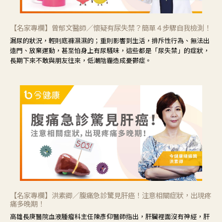
【名家專欄】曾郁文醫師／懷疑有尿失禁？簡單４步驟自我檢測！
漏尿的狀況，輕則底褲濕濕的；重則影響到生活，排斥性行為、無法出
遠門、放棄運動，甚至怕身上有尿騷味，這些都是「尿失禁」的症狀，
長期下來不敢與朋友往來，低潮陰霾造成憂鬱症。
【名家專欄】洪素卿／腹痛急診驚見肝癌！注意相關症狀，出現疼
痛多晚期！
高雄長庚醫院血液腫瘤科主任陳彥仰醫師指出，肝臟裡面沒有神經，肝