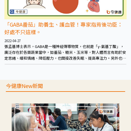
「GABA番茄」助養生、護血管！專家指背後功臣：
好處不只這樣。
2022-04-27
張孟基博士表示，GABA是一種神經傳導物質，也就是「γ-氨基丁酸」，
廣泛存在於各類蔬果當中，如番茄、糙米、玉米等，對人體而言有助於安
定思緒、緩和情緒、降低壓力，也間接改善失眠、提高專注力。另外也有
助穩定血壓、血脂，促進血管健康。而血管健康，中風、心肌梗塞等心血
管疾病的發生機率自然也有助降低，整體而言對人體健康相當有幫助。
「GABA番茄」之所以會有如此稱號，正是因為它的GABA含量脫穎而出，
高出原本一般番茄的5倍之多，且也可攝取到番茄原有的相關營養。
今健康New新聞