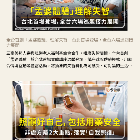
全台首創「孟婆體驗」理解失智 台北首場登場，全台六場巡迴接
力展開
三商美邦人壽與弘道老人福利基金會合作，推廣失智關懷，全台首創
「孟婆體驗」於台北首場實體講座溫馨登場。講座跳脫傳統模式，用結
合情境互動等豐富活動，將抽象的失智轉化為可感受、可討論的生活情
境，並引導民眾在家人開始出現改變時，以理解取代責備、以耐心回應
不安。