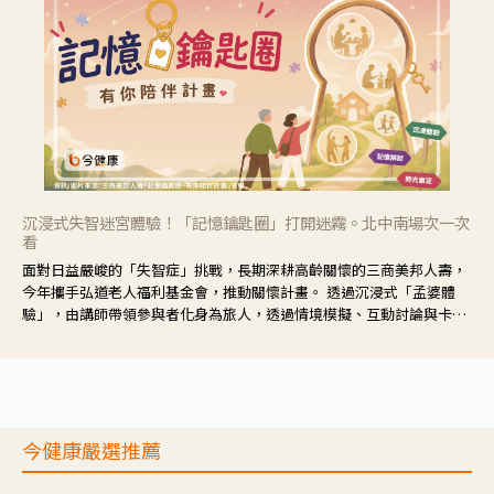
沉浸式失智迷宮體驗！「記憶鑰匙圈」打開迷霧。北中南場次一次
看
面對日益嚴峻的「失智症」挑戰，長期深耕高齡關懷的三商美邦人壽，
今年攜手弘道老人福利基金會，推動關懷計畫。 透過沉浸式「孟婆體
驗」，由講師帶領參與者化身為旅人，透過情境模擬、互動討論與卡牌
推理等，讓參與者親身感受失智症者在記憶迷宮中面臨的混亂、判斷困
難與生活挑戰。
今健康嚴選推薦