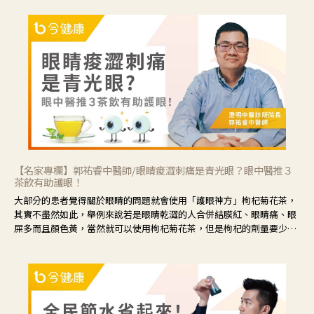
【名家專欄】郭祐睿中醫師/眼睛痠澀刺痛是青光眼？眼中醫推３
茶飲有助護眼！
大部分的患者覺得關於眼睛的問題就會使用「護眼神方」枸杞菊花茶，
其實不盡然如此，舉例來說若是眼睛乾澀的人合併結膜紅、眼睛痛、眼
屎多而且顏色黃，當然就可以使用枸杞菊花茶，但是枸杞的劑量要少，
菊花的劑量要多；若是有以上症狀以外，眼睛還會有灼熱感，眼屎多到
會「牽絲」，也就是水樣分泌物增加，這樣就是感染性結膜炎了，這時
候就要使用菊花、金銀花來治療；假如單純的眼睛乾澀，結膜沒有紅，
眼睛周圍沒有眼屎，這種情況是屬於「陰虛」，就可以使用枸杞、蓮
藕、麥門冬、山藥等比較滋潤的藥材，效果就更顯著。