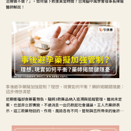
治療做不做？」。如何搶下救援黃金時間？台灣腦中風學會理事長陳龍
醫師解說！
事後避孕藥擬加強管制？理想、現實如何平衡？藥師揭關鍵隱憂：
這步得想清楚
近期衛福部食藥署預告，擬將3款藥品納入追溯與追蹤管理。雖尚未定
案、也並非立即實施，不過消息一出仍掀起社會議論。王人杰藥師表
示，這三款藥物目的、作用、風險各有不同，管制與否所帶來的後許影
響也不同，可先了解其特性。