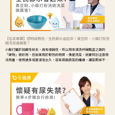
【名家專欄】招明威教授／全民節水省起來！黃豆粉、小蘇打粉洗
碗洗菜誰厲害？
小蘇打屬於弱鹼性粉末，具有侵蝕性，所以用來清洗杯碗瓢盆之類的
「硬物」很好用，但如果用於軟性的物質，像是洗菜，就要特別注意用
法用量，使用過多或是浸泡太久，容易腐蝕蔬菜的纖維，讓菜軟掉不清
脆。