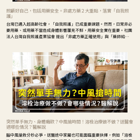
照顧好自己，包括用藥安全。非處方藥２大重點，落實「自我照
護」
台灣已邁入超高齡社會，「自我照護」已成重要課題。然而，日常非必
要用藥、或用藥不當造成身體影響屢見不鮮，用藥安全實在重要。社團
法人台灣自我照護產業協會 提出「非處方藥正確使用」與「藥師給
力」，鼓勵民眾建立安全且正確的自我照護習慣。
突然單手無力、身體癱軟？中風搶時間！溶栓治療做不做？送醫會
遇哪些情況？醫解說
腦中風搶救分秒必爭，送醫途中家屬也可能面臨重要抉擇，例如「溶栓