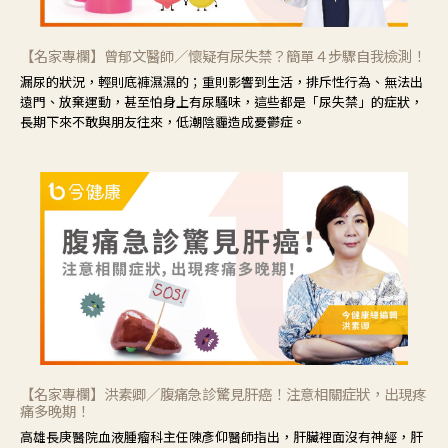
【名家專欄】曾郁文醫師／懷疑有尿失禁？簡單４步驟自我檢測！
漏尿的狀況，輕則底褲濕濕的；重則影響到生活，排斥性行為、無法出
遠門、放棄運動，甚至怕身上有尿騷味，這些都是「尿失禁」的症狀，
長期下來不敢與朋友往來，低潮陰霾造成憂鬱症。
【名家專欄】洪素卿／腹痛急診驚見肝癌！注意相關症狀，出現疼
痛多晚期！
高雄長庚醫院血液腫瘤科主任陳彥仰醫師指出，肝臟裡面沒有神經，肝