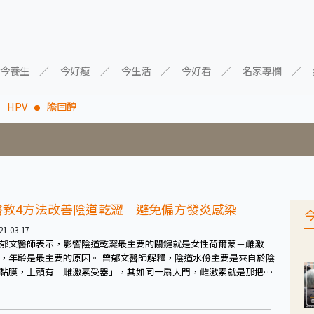
今養生
今好瘦
今生活
今好看
名家專欄
HPV
膽固醇
醫教4方法改善陰道乾澀 避免偏方發炎感染
21-03-17
郁文醫師表示，影響陰道乾澀最主要的關鍵就是女性荷爾蒙－雌激
年齡是最主要的原因。 曾郁文醫師解釋，陰道水份主要是來自於陰
黏膜，上頭有「雌激素受器」，其如同一扇大門，雌激素就是那把鑰
透過鑰匙打開大門使其正常運作。 隨年齡增長，雌激素分泌下降，
道黏膜上的雌激素受器這扇門便也不好啟動，也就會出現異常，使陰
黏膜層減少，便不易分泌水份，也就容易形成陰道乾澀。而雌激素受