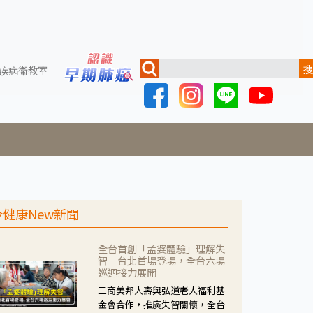
搜
疾病衛教室
今健康New新聞
全台首創「孟婆體驗」理解失
智 台北首場登場，全台六場
巡迴接力展開
三商美邦人壽與弘道老人福利基
金會合作，推廣失智關懷，全台