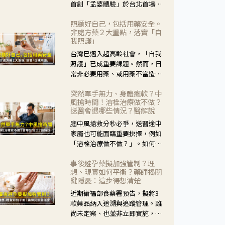
首創「孟婆體驗」於台北首場實
體講座溫馨登場。講座跳脫傳統
照顧好自己，包括用藥安全。
模式，用結合情境互動等豐富活
非處方藥２大重點，落實「自
動，將抽象的失智轉化為可感
我照護」
受、可討論的生活情境，並引導
台灣已邁入超高齡社會，「自我
民眾在家人開始出現改變時，以
照護」已成重要課題。然而，日
理解取代責備、以耐心回應不
常非必要用藥、或用藥不當造成
安。
身體影響屢見不鮮，用藥安全實
突然單手無力、身體癱軟？中
在重要。社團法人台灣自我照護
風搶時間！溶栓治療做不做？
產業協會 提出「非處方藥正確使
送醫會遇哪些情況？醫解說
用」與「藥師給力」，鼓勵民眾
腦中風搶救分秒必爭，送醫途中
建立安全且正確的自我照護習
家屬也可能面臨重要抉擇，例如
慣。
「溶栓治療做不做？」。如何搶
下救援黃金時間？台灣腦中風學
事後避孕藥擬加強管制？理
會理事長陳龍醫師解說！
想、現實如何平衡？藥師揭關
鍵隱憂：這步得想清楚
近期衛福部食藥署預告，擬將3
款藥品納入追溯與追蹤管理。雖
尚未定案、也並非立即實施，不
過消息一出仍掀起社會議論。王