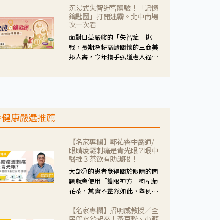
沉浸式失智迷宮體驗！「記憶
人杰藥師表示，這三款藥物目
鑰匙圈」打開迷霧。北中南場
的、作用、風險各有不同，管制
次一次看
與否所帶來的後許影響也不同，
面對日益嚴峻的「失智症」挑
可先了解其特性。
戰，長期深耕高齡關懷的三商美
邦人壽，今年攜手弘道老人福利
基金會，推動關懷計畫。 透過沉
浸式「孟婆體驗」，由講師帶領
參與者化身為旅人，透過情境模
擬、互動討論與卡牌推理等，讓
參與者親身感受失智症者在記憶
今健康嚴選推薦
迷宮中面臨的混亂、判斷困難與
生活挑戰。
【名家專欄】郭祐睿中醫師/
眼睛痠澀刺痛是青光眼？眼中
醫推３茶飲有助護眼！
大部分的患者覺得關於眼睛的問
題就會使用「護眼神方」枸杞菊
花茶，其實不盡然如此，舉例來
說若是眼睛乾澀的人合併結膜
【名家專欄】招明威教授／全
紅、眼睛痛、眼屎多而且顏色
民節水省起來！黃豆粉、小蘇