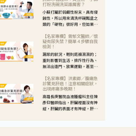
黃，當然就可以使用枸杞菊花
打粉洗碗洗菜誰厲害？
茶，但是枸杞的劑量要少，菊花
小蘇打屬於弱鹼性粉末，具有侵
的劑量要多；若是有以上症狀以
蝕性，所以用來清洗杯碗瓢盆之
外，眼睛還會有灼熱感，眼屎多
類的「硬物」很好用，但如果用
到會「牽絲」，也就是水樣分泌
於軟性的物質，像是洗菜，就要
物增加，這樣就是感染性結膜炎
【名家專欄】曾郁文醫師／懷
特別注意用法用量，使用過多或
了，這時候就要使用菊花、金銀
疑有尿失禁？簡單４步驟自我
是浸泡太久，容易腐蝕蔬菜的纖
花來治療；假如單純的眼睛乾
檢測！
維，讓菜軟掉不清脆。
澀，結膜沒有紅，眼睛周圍沒有
漏尿的狀況，輕則底褲濕濕的；
眼屎，這種情況是屬於「陰
重則影響到生活，排斥性行為、
虛」，就可以使用枸杞、蓮藕、
無法出遠門、放棄運動，甚至怕
麥門冬、山藥等比較滋潤的藥
身上有尿騷味，這些都是「尿失
材，效果就更顯著。
【名家專欄】洪素卿／腹痛急
禁」的症狀，長期下來不敢與朋
診驚見肝癌！注意相關症狀，
友往來，低潮陰霾造成憂鬱症。
出現疼痛多晚期！
高雄長庚醫院血液腫瘤科主任陳
彥仰醫師指出，肝臟裡面沒有神
經，肝臟的表面才有神經，肝臟
的腫瘤如果沒有侵犯到表面是不
會有疼痛的症狀，且如果腫瘤不
夠大，或是沒有遭到劇烈碰撞等
外力影響，多無明顯症狀，一旦