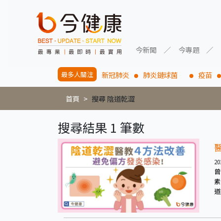
今新聞
今專題
最多人關注
新冠肺炎
肺炎鏈球菌
疫苗
首頁
搜尋 陰道乾澀
搜尋結果 1 筆數
20
曾
素，
道
匙，
陰
道