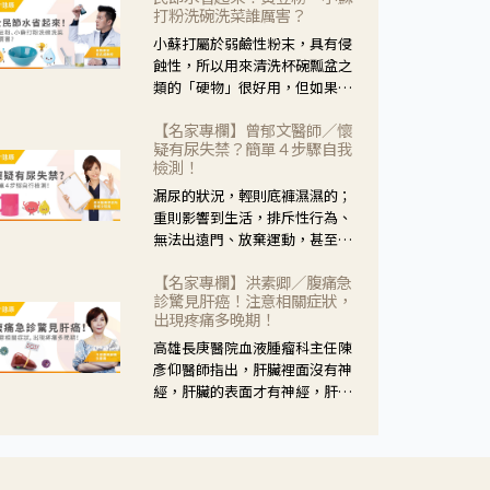
黃，當然就可以使用枸杞菊花
打粉洗碗洗菜誰厲害？
茶，但是枸杞的劑量要少，菊花
小蘇打屬於弱鹼性粉末，具有侵
的劑量要多；若是有以上症狀以
蝕性，所以用來清洗杯碗瓢盆之
外，眼睛還會有灼熱感，眼屎多
類的「硬物」很好用，但如果用
到會「牽絲」，也就是水樣分泌
於軟性的物質，像是洗菜，就要
物增加，這樣就是感染性結膜炎
【名家專欄】曾郁文醫師／懷
特別注意用法用量，使用過多或
了，這時候就要使用菊花、金銀
疑有尿失禁？簡單４步驟自我
是浸泡太久，容易腐蝕蔬菜的纖
花來治療；假如單純的眼睛乾
檢測！
維，讓菜軟掉不清脆。
澀，結膜沒有紅，眼睛周圍沒有
漏尿的狀況，輕則底褲濕濕的；
眼屎，這種情況是屬於「陰
重則影響到生活，排斥性行為、
虛」，就可以使用枸杞、蓮藕、
無法出遠門、放棄運動，甚至怕
麥門冬、山藥等比較滋潤的藥
身上有尿騷味，這些都是「尿失
材，效果就更顯著。
【名家專欄】洪素卿／腹痛急
禁」的症狀，長期下來不敢與朋
診驚見肝癌！注意相關症狀，
友往來，低潮陰霾造成憂鬱症。
出現疼痛多晚期！
高雄長庚醫院血液腫瘤科主任陳
彥仰醫師指出，肝臟裡面沒有神
經，肝臟的表面才有神經，肝臟
的腫瘤如果沒有侵犯到表面是不
會有疼痛的症狀，且如果腫瘤不
夠大，或是沒有遭到劇烈碰撞等
外力影響，多無明顯症狀，一旦