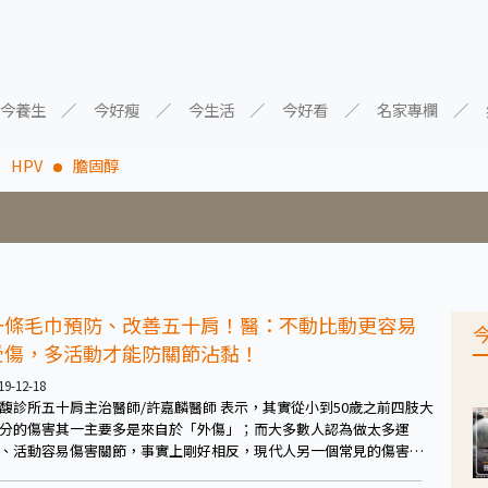
今養生
今好瘦
今生活
今好看
名家專欄
HPV
膽固醇
一條毛巾預防、改善五十肩！醫：不動比動更容易
受傷，多活動才能防關節沾黏！
19-12-18
馥診所五十肩主治醫師/許嘉麟醫師 表示，其實從小到50歲之前四肢大
分的傷害其一主要多是來自於「外傷」；而大多數人認為做太多運
、活動容易傷害關節，事實上剛好相反，現代人另一個常見的傷害是
不運動的傷害」。因為四肢活動量少，才會造成關節沾黏更快。