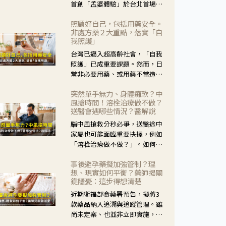
首創「孟婆體驗」於台北首場實
體講座溫馨登場。講座跳脫傳統
照顧好自己，包括用藥安全。
模式，用結合情境互動等豐富活
非處方藥２大重點，落實「自
動，將抽象的失智轉化為可感
我照護」
受、可討論的生活情境，並引導
台灣已邁入超高齡社會，「自我
民眾在家人開始出現改變時，以
照護」已成重要課題。然而，日
理解取代責備、以耐心回應不
常非必要用藥、或用藥不當造成
安。
身體影響屢見不鮮，用藥安全實
突然單手無力、身體癱軟？中
在重要。社團法人台灣自我照護
風搶時間！溶栓治療做不做？
產業協會 提出「非處方藥正確使
送醫會遇哪些情況？醫解說
用」與「藥師給力」，鼓勵民眾
腦中風搶救分秒必爭，送醫途中
建立安全且正確的自我照護習
家屬也可能面臨重要抉擇，例如
慣。
「溶栓治療做不做？」。如何搶
下救援黃金時間？台灣腦中風學
事後避孕藥擬加強管制？理
會理事長陳龍醫師解說！
想、現實如何平衡？藥師揭關
鍵隱憂：這步得想清楚
近期衛福部食藥署預告，擬將3
款藥品納入追溯與追蹤管理。雖
尚未定案、也並非立即實施，不
過消息一出仍掀起社會議論。王