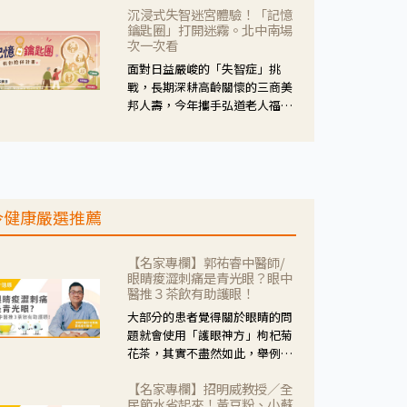
沉浸式失智迷宮體驗！「記憶
人杰藥師表示，這三款藥物目
鑰匙圈」打開迷霧。北中南場
的、作用、風險各有不同，管制
次一次看
與否所帶來的後許影響也不同，
面對日益嚴峻的「失智症」挑
可先了解其特性。
戰，長期深耕高齡關懷的三商美
邦人壽，今年攜手弘道老人福利
基金會，推動關懷計畫。 透過沉
浸式「孟婆體驗」，由講師帶領
參與者化身為旅人，透過情境模
擬、互動討論與卡牌推理等，讓
參與者親身感受失智症者在記憶
今健康嚴選推薦
迷宮中面臨的混亂、判斷困難與
生活挑戰。
【名家專欄】郭祐睿中醫師/
眼睛痠澀刺痛是青光眼？眼中
醫推３茶飲有助護眼！
大部分的患者覺得關於眼睛的問
題就會使用「護眼神方」枸杞菊
花茶，其實不盡然如此，舉例來
說若是眼睛乾澀的人合併結膜
【名家專欄】招明威教授／全
紅、眼睛痛、眼屎多而且顏色
民節水省起來！黃豆粉、小蘇