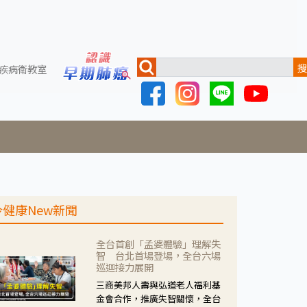
搜
疾病衛教室
今健康New新聞
全台首創「孟婆體驗」理解失
智 台北首場登場，全台六場
巡迴接力展開
三商美邦人壽與弘道老人福利基
金會合作，推廣失智關懷，全台