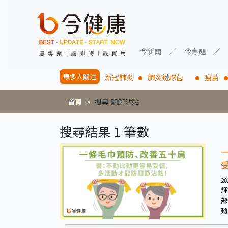
今新聞
今專題
最多人關注
新冠肺炎
肺炎鏈球菌
疫苗
首頁
搜尋 關節沾黏
搜尋結果 1 筆數
20
輝
部
動
「