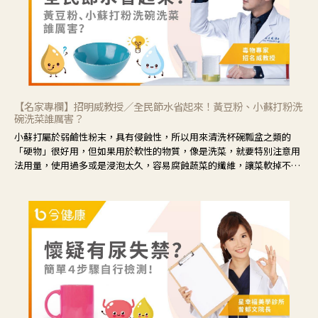
【名家專欄】招明威教授／全民節水省起來！黃豆粉、小蘇打粉洗
碗洗菜誰厲害？
小蘇打屬於弱鹼性粉末，具有侵蝕性，所以用來清洗杯碗瓢盆之類的
「硬物」很好用，但如果用於軟性的物質，像是洗菜，就要特別注意用
法用量，使用過多或是浸泡太久，容易腐蝕蔬菜的纖維，讓菜軟掉不清
脆。