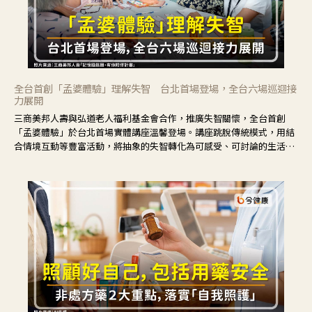
全台首創「孟婆體驗」理解失智 台北首場登場，全台六場巡迴接
力展開
三商美邦人壽與弘道老人福利基金會合作，推廣失智關懷，全台首創
「孟婆體驗」於台北首場實體講座溫馨登場。講座跳脫傳統模式，用結
合情境互動等豐富活動，將抽象的失智轉化為可感受、可討論的生活情
境，並引導民眾在家人開始出現改變時，以理解取代責備、以耐心回應
不安。