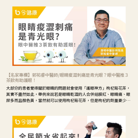
【名家專欄】郭祐睿中醫師/眼睛痠澀刺痛是青光眼？眼中醫推３
茶飲有助護眼！
大部分的患者覺得關於眼睛的問題就會使用「護眼神方」枸杞菊花茶，
其實不盡然如此，舉例來說若是眼睛乾澀的人合併結膜紅、眼睛痛、眼
屎多而且顏色黃，當然就可以使用枸杞菊花茶，但是枸杞的劑量要少，
菊花的劑量要多；若是有以上症狀以外，眼睛還會有灼熱感，眼屎多到
會「牽絲」，也就是水樣分泌物增加，這樣就是感染性結膜炎了，這時
候就要使用菊花、金銀花來治療；假如單純的眼睛乾澀，結膜沒有紅，
眼睛周圍沒有眼屎，這種情況是屬於「陰虛」，就可以使用枸杞、蓮
藕、麥門冬、山藥等比較滋潤的藥材，效果就更顯著。