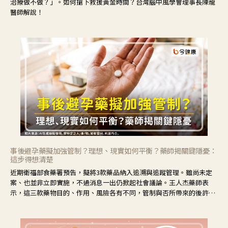
治療做不做？」。如何搶下救援黃金時間？台灣腦中風學會理事長陳龍
醫師解說！
事後避孕藥擬加強管制？理想、現實如何平衡？藥師揭關鍵隱憂：
這步得想清楚
近期衛福部食藥署預告，擬將3款藥品納入追溯與追蹤管理。雖尚未定
案、也並非立即實施，不過消息一出仍掀起社會議論。王人杰藥師表
示，這三款藥物目的、作用、風險各有不同，管制與否所帶來的後許影
響也不同，可先了解其特性。