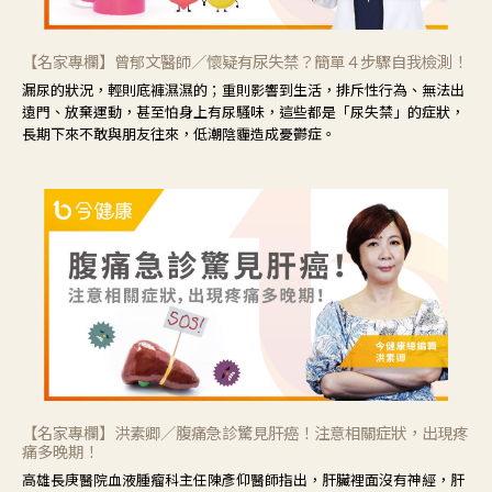
【名家專欄】曾郁文醫師／懷疑有尿失禁？簡單４步驟自我檢測！
漏尿的狀況，輕則底褲濕濕的；重則影響到生活，排斥性行為、無法出
遠門、放棄運動，甚至怕身上有尿騷味，這些都是「尿失禁」的症狀，
長期下來不敢與朋友往來，低潮陰霾造成憂鬱症。
【名家專欄】洪素卿／腹痛急診驚見肝癌！注意相關症狀，出現疼
痛多晚期！
高雄長庚醫院血液腫瘤科主任陳彥仰醫師指出，肝臟裡面沒有神經，肝