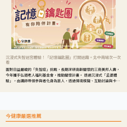
沉浸式失智迷宮體驗！「記憶鑰匙圈」打開迷霧。北中南場次一次
看
面對日益嚴峻的「失智症」挑戰，長期深耕高齡關懷的三商美邦人壽，
今年攜手弘道老人福利基金會，推動關懷計畫。 透過沉浸式「孟婆體
驗」，由講師帶領參與者化身為旅人，透過情境模擬、互動討論與卡牌
推理等，讓參與者親身感受失智症者在記憶迷宮中面臨的混亂、判斷困
難與生活挑戰。
今健康嚴選推薦