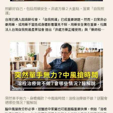
照顧好自己，包括用藥安全。非處方藥２大重點，落實「自我照
護」
台灣已邁入超高齡社會，「自我照護」已成重要課題。然而，日常非必
要用藥、或用藥不當造成身體影響屢見不鮮，用藥安全實在重要。社團
法人台灣自我照護產業協會 提出「非處方藥正確使用」與「藥師給
力」，鼓勵民眾建立安全且正確的自我照護習慣。
突然單手無力、身體癱軟？中風搶時間！溶栓治療做不做？送醫會
遇哪些情況？醫解說
腦中風搶救分秒必爭，送醫途中家屬也可能面臨重要抉擇，例如「溶栓