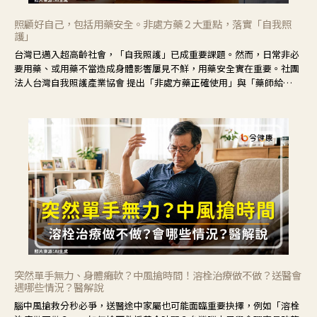
照顧好自己，包括用藥安全。非處方藥２大重點，落實「自我照
護」
台灣已邁入超高齡社會，「自我照護」已成重要課題。然而，日常非必
要用藥、或用藥不當造成身體影響屢見不鮮，用藥安全實在重要。社團
法人台灣自我照護產業協會 提出「非處方藥正確使用」與「藥師給
力」，鼓勵民眾建立安全且正確的自我照護習慣。
突然單手無力、身體癱軟？中風搶時間！溶栓治療做不做？送醫會
遇哪些情況？醫解說
腦中風搶救分秒必爭，送醫途中家屬也可能面臨重要抉擇，例如「溶栓