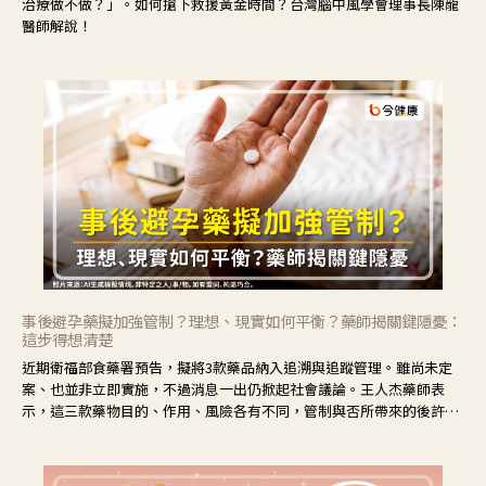
治療做不做？」。如何搶下救援黃金時間？台灣腦中風學會理事長陳龍
醫師解說！
事後避孕藥擬加強管制？理想、現實如何平衡？藥師揭關鍵隱憂：
這步得想清楚
近期衛福部食藥署預告，擬將3款藥品納入追溯與追蹤管理。雖尚未定
案、也並非立即實施，不過消息一出仍掀起社會議論。王人杰藥師表
示，這三款藥物目的、作用、風險各有不同，管制與否所帶來的後許影
響也不同，可先了解其特性。