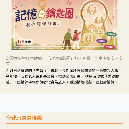
沉浸式失智迷宮體驗！「記憶鑰匙圈」打開迷霧。北中南場次一次
看
面對日益嚴峻的「失智症」挑戰，長期深耕高齡關懷的三商美邦人壽，
今年攜手弘道老人福利基金會，推動關懷計畫。 透過沉浸式「孟婆體
驗」，由講師帶領參與者化身為旅人，透過情境模擬、互動討論與卡牌
推理等，讓參與者親身感受失智症者在記憶迷宮中面臨的混亂、判斷困
難與生活挑戰。
今健康嚴選推薦