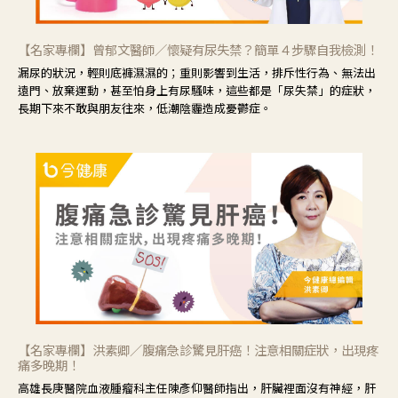
【名家專欄】曾郁文醫師／懷疑有尿失禁？簡單４步驟自我檢測！
漏尿的狀況，輕則底褲濕濕的；重則影響到生活，排斥性行為、無法出
遠門、放棄運動，甚至怕身上有尿騷味，這些都是「尿失禁」的症狀，
長期下來不敢與朋友往來，低潮陰霾造成憂鬱症。
【名家專欄】洪素卿／腹痛急診驚見肝癌！注意相關症狀，出現疼
痛多晚期！
高雄長庚醫院血液腫瘤科主任陳彥仰醫師指出，肝臟裡面沒有神經，肝