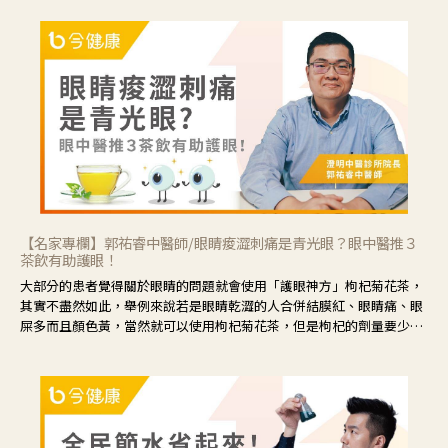
【名家專欄】郭祐睿中醫師/眼睛痠澀刺痛是青光眼？眼中醫推３
茶飲有助護眼！
大部分的患者覺得關於眼睛的問題就會使用「護眼神方」枸杞菊花茶，
其實不盡然如此，舉例來說若是眼睛乾澀的人合併結膜紅、眼睛痛、眼
屎多而且顏色黃，當然就可以使用枸杞菊花茶，但是枸杞的劑量要少，
菊花的劑量要多；若是有以上症狀以外，眼睛還會有灼熱感，眼屎多到
會「牽絲」，也就是水樣分泌物增加，這樣就是感染性結膜炎了，這時
候就要使用菊花、金銀花來治療；假如單純的眼睛乾澀，結膜沒有紅，
眼睛周圍沒有眼屎，這種情況是屬於「陰虛」，就可以使用枸杞、蓮
藕、麥門冬、山藥等比較滋潤的藥材，效果就更顯著。