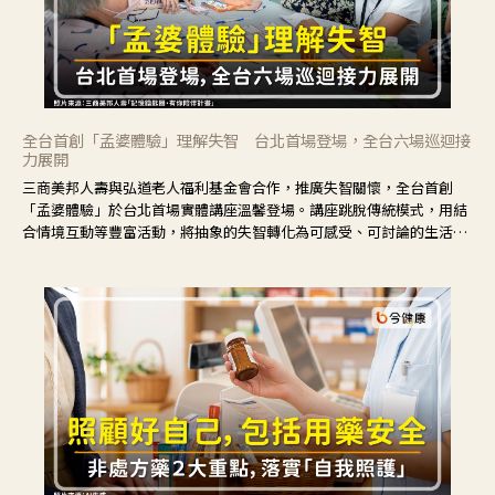
全台首創「孟婆體驗」理解失智 台北首場登場，全台六場巡迴接
力展開
三商美邦人壽與弘道老人福利基金會合作，推廣失智關懷，全台首創
「孟婆體驗」於台北首場實體講座溫馨登場。講座跳脫傳統模式，用結
合情境互動等豐富活動，將抽象的失智轉化為可感受、可討論的生活情
境，並引導民眾在家人開始出現改變時，以理解取代責備、以耐心回應
不安。