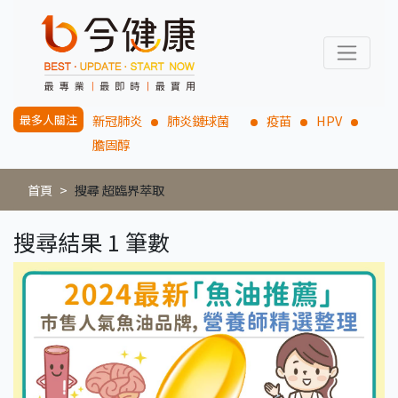
最多人關注
新冠肺炎
肺炎鏈球菌
疫苗
HPV
膽固醇
首頁
搜尋 超臨界萃取
搜尋結果 1 筆數