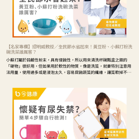
【名家專欄】招明威教授／全民節水省起來！黃豆粉、小蘇打粉洗
碗洗菜誰厲害？
小蘇打屬於弱鹼性粉末，具有侵蝕性，所以用來清洗杯碗瓢盆之類的
「硬物」很好用，但如果用於軟性的物質，像是洗菜，就要特別注意用
法用量，使用過多或是浸泡太久，容易腐蝕蔬菜的纖維，讓菜軟掉不清
脆。