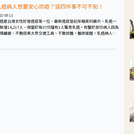
上！
乳癌病人想要安心防疫？這四件事不可不知！
21-09-13
癌是台灣女性好發癌症第一位、最新癌症登記年報資料顯示，乳癌一
新增14,217人，相當於每37分鐘有1人罹患乳癌。有鑒於部分病人因為
情嚴峻、不敢搭乘大眾交通工具、不敢就醫，醫師提醒，乳癌病人可
醫師溝通治療選項，切莫因為防疫，延後回診或中斷治療。