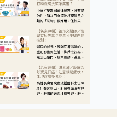
黃，當然就可以使用枸杞菊花
打粉洗碗洗菜誰厲害？
茶，但是枸杞的劑量要少，菊花
小蘇打屬於弱鹼性粉末，具有侵
的劑量要多；若是有以上症狀以
蝕性，所以用來清洗杯碗瓢盆之
外，眼睛還會有灼熱感，眼屎多
類的「硬物」很好用，但如果用
到會「牽絲」，也就是水樣分泌
於軟性的物質，像是洗菜，就要
物增加，這樣就是感染性結膜炎
【名家專欄】曾郁文醫師／懷
特別注意用法用量，使用過多或
了，這時候就要使用菊花、金銀
疑有尿失禁？簡單４步驟自我
是浸泡太久，容易腐蝕蔬菜的纖
花來治療；假如單純的眼睛乾
檢測！
維，讓菜軟掉不清脆。
澀，結膜沒有紅，眼睛周圍沒有
漏尿的狀況，輕則底褲濕濕的；
眼屎，這種情況是屬於「陰
重則影響到生活，排斥性行為、
虛」，就可以使用枸杞、蓮藕、
無法出遠門、放棄運動，甚至怕
麥門冬、山藥等比較滋潤的藥
身上有尿騷味，這些都是「尿失
材，效果就更顯著。
【名家專欄】洪素卿／腹痛急
禁」的症狀，長期下來不敢與朋
診驚見肝癌！注意相關症狀，
友往來，低潮陰霾造成憂鬱症。
出現疼痛多晚期！
高雄長庚醫院血液腫瘤科主任陳
彥仰醫師指出，肝臟裡面沒有神
經，肝臟的表面才有神經，肝臟
的腫瘤如果沒有侵犯到表面是不
會有疼痛的症狀，且如果腫瘤不
夠大，或是沒有遭到劇烈碰撞等
外力影響，多無明顯症狀，一旦