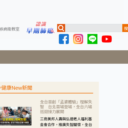
搜
疾病衛教室
今健康New新聞
全台首創「孟婆體驗」理解失
智 台北首場登場，全台六場
巡迴接力展開
三商美邦人壽與弘道老人福利基
金會合作，推廣失智關懷，全台