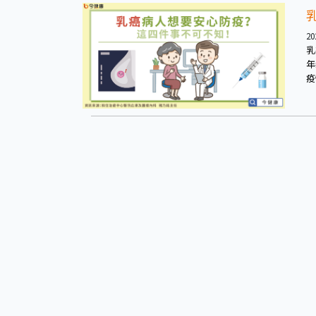
臂
20
乳
年
疫
與