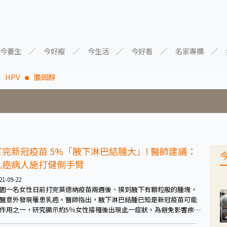
今養生
今好瘦
今生活
今好看
名家專欄
HPV
膽固醇
打完新冠疫苗 5%「腋下淋巴結腫大」! 醫師建議：
乳癌病人施打健側手臂
21-09-22
園一名女性日前打完莫德納疫苗兩週後、摸到腋下有顆粒般的腫塊，
醫意外發現罹患乳癌。醫師指出，腋下淋巴結腫已知是新冠疫苗可能
作用之一，研究顯示約5％女性接種後出現此一症狀。為避免影響疾病
斷，建議乳癌病人於接種新冠疫苗時、選擇打在健康乳房那一側的手