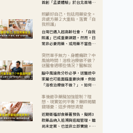
首創「孟婆體驗」於台北首場實
體講座溫馨登場。講座跳脫傳統
照顧好自己，包括用藥安全。
模式，用結合情境互動等豐富活
非處方藥２大重點，落實「自
動，將抽象的失智轉化為可感
我照護」
受、可討論的生活情境，並引導
台灣已邁入超高齡社會，「自我
民眾在家人開始出現改變時，以
照護」已成重要課題。然而，日
理解取代責備、以耐心回應不
常非必要用藥、或用藥不當造成
安。
身體影響屢見不鮮，用藥安全實
突然單手無力、身體癱軟？中
在重要。社團法人台灣自我照護
風搶時間！溶栓治療做不做？
產業協會 提出「非處方藥正確使
送醫會遇哪些情況？醫解說
用」與「藥師給力」，鼓勵民眾
腦中風搶救分秒必爭，送醫途中
建立安全且正確的自我照護習
家屬也可能面臨重要抉擇，例如
慣。
「溶栓治療做不做？」。如何搶
下救援黃金時間？台灣腦中風學
事後避孕藥擬加強管制？理
會理事長陳龍醫師解說！
想、現實如何平衡？藥師揭關
鍵隱憂：這步得想清楚
近期衛福部食藥署預告，擬將3
款藥品納入追溯與追蹤管理。雖
尚未定案、也並非立即實施，不
過消息一出仍掀起社會議論。王