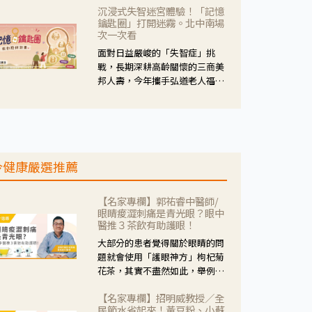
沉浸式失智迷宮體驗！「記憶
人杰藥師表示，這三款藥物目
鑰匙圈」打開迷霧。北中南場
的、作用、風險各有不同，管制
次一次看
與否所帶來的後許影響也不同，
面對日益嚴峻的「失智症」挑
可先了解其特性。
戰，長期深耕高齡關懷的三商美
邦人壽，今年攜手弘道老人福利
基金會，推動關懷計畫。 透過沉
浸式「孟婆體驗」，由講師帶領
參與者化身為旅人，透過情境模
擬、互動討論與卡牌推理等，讓
參與者親身感受失智症者在記憶
今健康嚴選推薦
迷宮中面臨的混亂、判斷困難與
生活挑戰。
【名家專欄】郭祐睿中醫師/
眼睛痠澀刺痛是青光眼？眼中
醫推３茶飲有助護眼！
大部分的患者覺得關於眼睛的問
題就會使用「護眼神方」枸杞菊
花茶，其實不盡然如此，舉例來
說若是眼睛乾澀的人合併結膜
【名家專欄】招明威教授／全
紅、眼睛痛、眼屎多而且顏色
民節水省起來！黃豆粉、小蘇