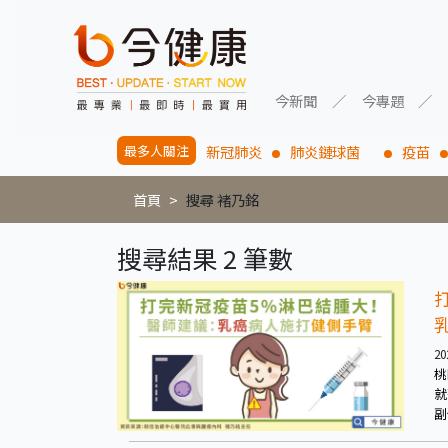
今新聞
今專題
最多人關注
新冠肺炎
肺炎鏈球菌
疫苗
首頁
搜尋 褚乃銘
搜尋結果 2 筆數
20
桃
就
副
判