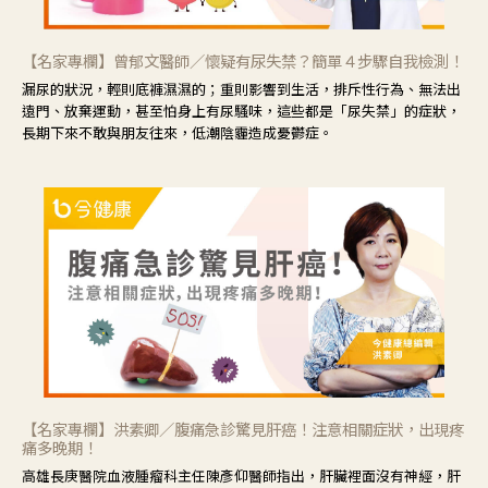
【名家專欄】曾郁文醫師／懷疑有尿失禁？簡單４步驟自我檢測！
漏尿的狀況，輕則底褲濕濕的；重則影響到生活，排斥性行為、無法出
遠門、放棄運動，甚至怕身上有尿騷味，這些都是「尿失禁」的症狀，
長期下來不敢與朋友往來，低潮陰霾造成憂鬱症。
【名家專欄】洪素卿／腹痛急診驚見肝癌！注意相關症狀，出現疼
痛多晚期！
高雄長庚醫院血液腫瘤科主任陳彥仰醫師指出，肝臟裡面沒有神經，肝