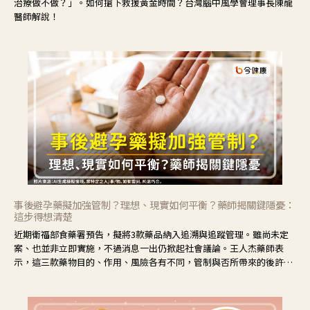
治療做不做？」。如何搶下救援黃金時間？台灣腦中風學會理事長陳龍
醫師解說！
事後避孕藥擬加強管制？理想、現實如何平衡？藥師揭關鍵隱憂：
這步得想清楚
近期衛福部食藥署預告，擬將3款藥品納入追溯與追蹤管理。雖尚未定
案、也並非立即實施，不過消息一出仍掀起社會議論。王人杰藥師表
示，這三款藥物目的、作用、風險各有不同，管制與否所帶來的後許影
響也不同，可先了解其特性。