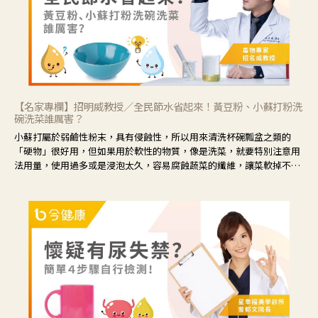
【名家專欄】招明威教授／全民節水省起來！黃豆粉、小蘇打粉洗
碗洗菜誰厲害？
小蘇打屬於弱鹼性粉末，具有侵蝕性，所以用來清洗杯碗瓢盆之類的
「硬物」很好用，但如果用於軟性的物質，像是洗菜，就要特別注意用
法用量，使用過多或是浸泡太久，容易腐蝕蔬菜的纖維，讓菜軟掉不清
脆。