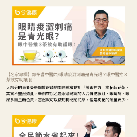
【名家專欄】郭祐睿中醫師/眼睛痠澀刺痛是青光眼？眼中醫推３
茶飲有助護眼！
大部分的患者覺得關於眼睛的問題就會使用「護眼神方」枸杞菊花茶，
其實不盡然如此，舉例來說若是眼睛乾澀的人合併結膜紅、眼睛痛、眼
屎多而且顏色黃，當然就可以使用枸杞菊花茶，但是枸杞的劑量要少，
菊花的劑量要多；若是有以上症狀以外，眼睛還會有灼熱感，眼屎多到
會「牽絲」，也就是水樣分泌物增加，這樣就是感染性結膜炎了，這時
候就要使用菊花、金銀花來治療；假如單純的眼睛乾澀，結膜沒有紅，
眼睛周圍沒有眼屎，這種情況是屬於「陰虛」，就可以使用枸杞、蓮
藕、麥門冬、山藥等比較滋潤的藥材，效果就更顯著。