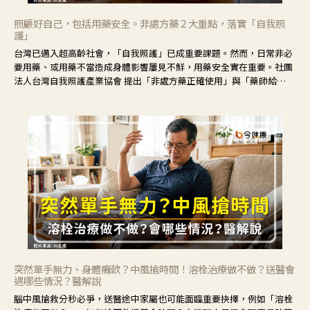
照顧好自己，包括用藥安全。非處方藥２大重點，落實「自我照
護」
台灣已邁入超高齡社會，「自我照護」已成重要課題。然而，日常非必
要用藥、或用藥不當造成身體影響屢見不鮮，用藥安全實在重要。社團
法人台灣自我照護產業協會 提出「非處方藥正確使用」與「藥師給
力」，鼓勵民眾建立安全且正確的自我照護習慣。
突然單手無力、身體癱軟？中風搶時間！溶栓治療做不做？送醫會
遇哪些情況？醫解說
腦中風搶救分秒必爭，送醫途中家屬也可能面臨重要抉擇，例如「溶栓