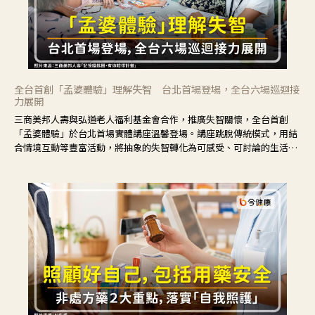
全台首創「孟婆體驗」理解失智 台北首場登場，全台六場巡迴接
力展開
三商美邦人壽與弘道老人福利基金會合作，推廣失智關懷，全台首創
「孟婆體驗」於台北首場實體講座溫馨登場。講座跳脫傳統模式，用結
合情境互動等豐富活動，將抽象的失智轉化為可感受、可討論的生活情
境，並引導民眾在家人開始出現改變時，以理解取代責備、以耐心回應
不安。