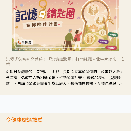
沉浸式失智迷宮體驗！「記憶鑰匙圈」打開迷霧。北中南場次一次
看
面對日益嚴峻的「失智症」挑戰，長期深耕高齡關懷的三商美邦人壽，
今年攜手弘道老人福利基金會，推動關懷計畫。 透過沉浸式「孟婆體
驗」，由講師帶領參與者化身為旅人，透過情境模擬、互動討論與卡牌
推理等，讓參與者親身感受失智症者在記憶迷宮中面臨的混亂、判斷困
難與生活挑戰。
今健康嚴選推薦