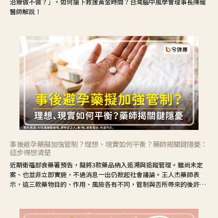
治療做不做？」。如何搶下救援黃金時間？台灣腦中風學會理事長陳龍
醫師解說！
事後避孕藥擬加強管制？理想、現實如何平衡？藥師揭關鍵隱憂：
這步得想清楚
近期衛福部食藥署預告，擬將3款藥品納入追溯與追蹤管理。雖尚未定
案、也並非立即實施，不過消息一出仍掀起社會議論。王人杰藥師表
示，這三款藥物目的、作用、風險各有不同，管制與否所帶來的後許影
響也不同，可先了解其特性。