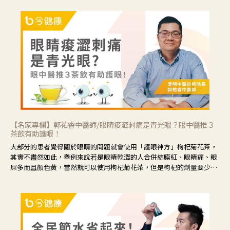
【名家專欄】郭祐睿中醫師/眼睛痠澀刺痛是青光眼？眼中醫推３
茶飲有助護眼！
大部分的患者覺得關於眼睛的問題就會使用「護眼神方」枸杞菊花茶，
其實不盡然如此，舉例來說若是眼睛乾澀的人合併結膜紅、眼睛痛、眼
屎多而且顏色黃，當然就可以使用枸杞菊花茶，但是枸杞的劑量要少，
菊花的劑量要多；若是有以上症狀以外，眼睛還會有灼熱感，眼屎多到
會「牽絲」，也就是水樣分泌物增加，這樣就是感染性結膜炎了，這時
候就要使用菊花、金銀花來治療；假如單純的眼睛乾澀，結膜沒有紅，
眼睛周圍沒有眼屎，這種情況是屬於「陰虛」，就可以使用枸杞、蓮
藕、麥門冬、山藥等比較滋潤的藥材，效果就更顯著。