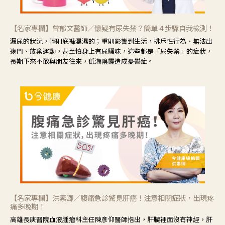
【名家專欄】曾郁文醫師／懷疑有尿失禁？簡單４步驟自我檢測！
漏尿的狀況，輕則底褲濕濕的；重則影響到生活，排斥性行為、無法出
遠門、放棄運動，甚至怕身上有尿騷味，這些都是「尿失禁」的症狀，
長期下來不敢與朋友往來，低潮陰霾造成憂鬱症。
【名家專欄】洪素卿／腹痛急診驚見肝癌！注意相關症狀，出現疼
痛多晚期！
高雄長庚醫院血液腫瘤科主任陳彥仰醫師指出，肝臟裡面沒有神經，肝