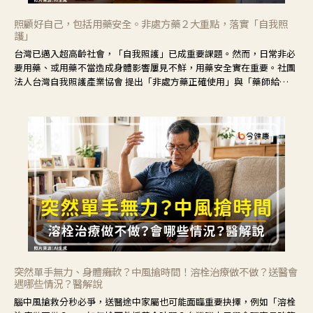
照顧好自己，包括用藥安全。非處方藥２大重點，落實「自我照
護」
台灣已邁入超高齡社會，「自我照護」已成重要課題。然而，日常非必
要用藥、或用藥不當造成身體影響屢見不鮮，用藥安全實在重要。社團
法人台灣自我照護產業協會 提出「非處方藥正確使用」與「藥師給
力」，鼓勵民眾建立安全且正確的自我照護習慣。
突然單手無力、身體癱軟？中風搶時間！溶栓治療做不做？送醫會
遇哪些情況？醫解說
腦中風搶救分秒必爭，送醫途中家屬也可能面臨重要抉擇，例如「溶栓