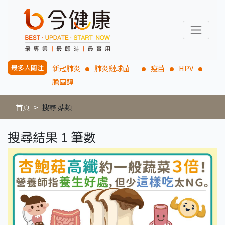
最多人關注
新冠肺炎
肺炎鏈球菌
疫苗
HPV
膽固醇
首頁
搜尋 菇類
搜尋結果 1 筆數