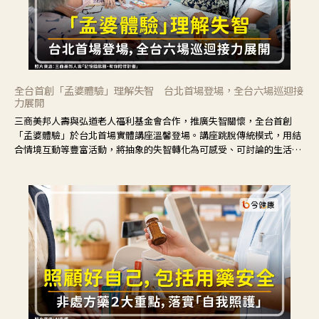
全台首創「孟婆體驗」理解失智 台北首場登場，全台六場巡迴接
力展開
三商美邦人壽與弘道老人福利基金會合作，推廣失智關懷，全台首創
「孟婆體驗」於台北首場實體講座溫馨登場。講座跳脫傳統模式，用結
合情境互動等豐富活動，將抽象的失智轉化為可感受、可討論的生活情
境，並引導民眾在家人開始出現改變時，以理解取代責備、以耐心回應
不安。