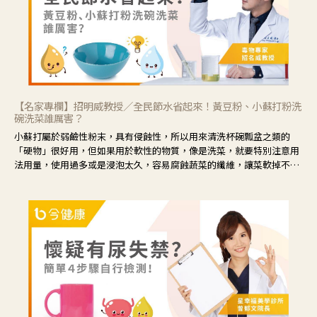
【名家專欄】招明威教授／全民節水省起來！黃豆粉、小蘇打粉洗
碗洗菜誰厲害？
小蘇打屬於弱鹼性粉末，具有侵蝕性，所以用來清洗杯碗瓢盆之類的
「硬物」很好用，但如果用於軟性的物質，像是洗菜，就要特別注意用
法用量，使用過多或是浸泡太久，容易腐蝕蔬菜的纖維，讓菜軟掉不清
脆。