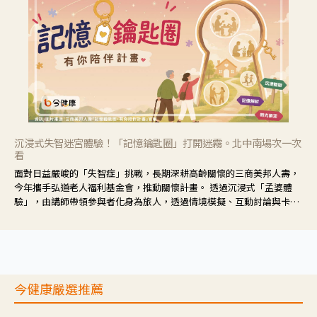
沉浸式失智迷宮體驗！「記憶鑰匙圈」打開迷霧。北中南場次一次
看
面對日益嚴峻的「失智症」挑戰，長期深耕高齡關懷的三商美邦人壽，
今年攜手弘道老人福利基金會，推動關懷計畫。 透過沉浸式「孟婆體
驗」，由講師帶領參與者化身為旅人，透過情境模擬、互動討論與卡牌
推理等，讓參與者親身感受失智症者在記憶迷宮中面臨的混亂、判斷困
難與生活挑戰。
今健康嚴選推薦