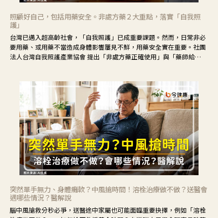
照顧好自己，包括用藥安全。非處方藥２大重點，落實「自我照
護」
台灣已邁入超高齡社會，「自我照護」已成重要課題。然而，日常非必
要用藥、或用藥不當造成身體影響屢見不鮮，用藥安全實在重要。社團
法人台灣自我照護產業協會 提出「非處方藥正確使用」與「藥師給
力」，鼓勵民眾建立安全且正確的自我照護習慣。
突然單手無力、身體癱軟？中風搶時間！溶栓治療做不做？送醫會
遇哪些情況？醫解說
腦中風搶救分秒必爭，送醫途中家屬也可能面臨重要抉擇，例如「溶栓