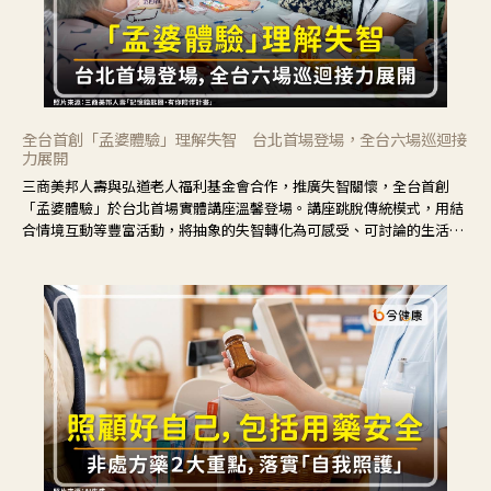
全台首創「孟婆體驗」理解失智 台北首場登場，全台六場巡迴接
力展開
三商美邦人壽與弘道老人福利基金會合作，推廣失智關懷，全台首創
「孟婆體驗」於台北首場實體講座溫馨登場。講座跳脫傳統模式，用結
合情境互動等豐富活動，將抽象的失智轉化為可感受、可討論的生活情
境，並引導民眾在家人開始出現改變時，以理解取代責備、以耐心回應
不安。