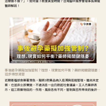
治療做不做？」。如何搶下救援黃金時間？台灣腦中風學會理事長陳龍
醫師解說！
事後避孕藥擬加強管制？理想、現實如何平衡？藥師揭關鍵隱憂：
這步得想清楚
近期衛福部食藥署預告，擬將3款藥品納入追溯與追蹤管理。雖尚未定
案、也並非立即實施，不過消息一出仍掀起社會議論。王人杰藥師表
示，這三款藥物目的、作用、風險各有不同，管制與否所帶來的後許影
響也不同，可先了解其特性。