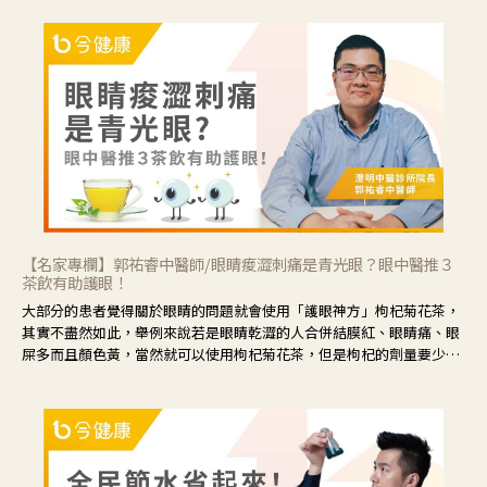
【名家專欄】郭祐睿中醫師/眼睛痠澀刺痛是青光眼？眼中醫推３
茶飲有助護眼！
大部分的患者覺得關於眼睛的問題就會使用「護眼神方」枸杞菊花茶，
其實不盡然如此，舉例來說若是眼睛乾澀的人合併結膜紅、眼睛痛、眼
屎多而且顏色黃，當然就可以使用枸杞菊花茶，但是枸杞的劑量要少，
菊花的劑量要多；若是有以上症狀以外，眼睛還會有灼熱感，眼屎多到
會「牽絲」，也就是水樣分泌物增加，這樣就是感染性結膜炎了，這時
候就要使用菊花、金銀花來治療；假如單純的眼睛乾澀，結膜沒有紅，
眼睛周圍沒有眼屎，這種情況是屬於「陰虛」，就可以使用枸杞、蓮
藕、麥門冬、山藥等比較滋潤的藥材，效果就更顯著。