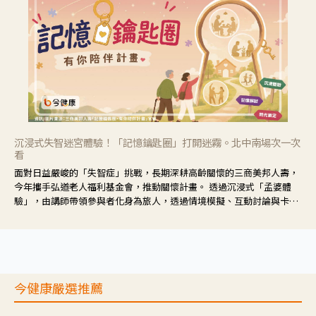
沉浸式失智迷宮體驗！「記憶鑰匙圈」打開迷霧。北中南場次一次
看
面對日益嚴峻的「失智症」挑戰，長期深耕高齡關懷的三商美邦人壽，
今年攜手弘道老人福利基金會，推動關懷計畫。 透過沉浸式「孟婆體
驗」，由講師帶領參與者化身為旅人，透過情境模擬、互動討論與卡牌
推理等，讓參與者親身感受失智症者在記憶迷宮中面臨的混亂、判斷困
難與生活挑戰。
今健康嚴選推薦