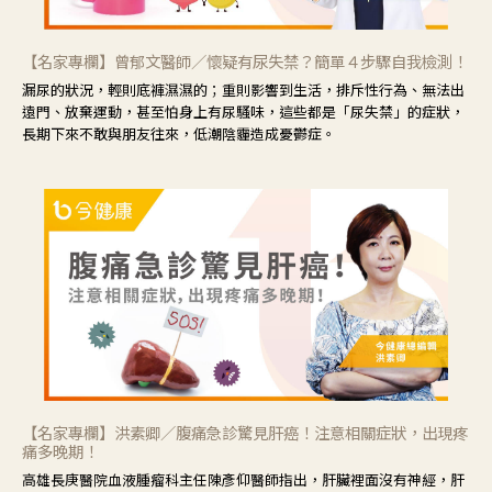
【名家專欄】曾郁文醫師／懷疑有尿失禁？簡單４步驟自我檢測！
漏尿的狀況，輕則底褲濕濕的；重則影響到生活，排斥性行為、無法出
遠門、放棄運動，甚至怕身上有尿騷味，這些都是「尿失禁」的症狀，
長期下來不敢與朋友往來，低潮陰霾造成憂鬱症。
【名家專欄】洪素卿／腹痛急診驚見肝癌！注意相關症狀，出現疼
痛多晚期！
高雄長庚醫院血液腫瘤科主任陳彥仰醫師指出，肝臟裡面沒有神經，肝