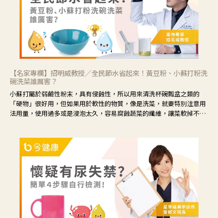
【名家專欄】招明威教授／全民節水省起來！黃豆粉、小蘇打粉洗
碗洗菜誰厲害？
小蘇打屬於弱鹼性粉末，具有侵蝕性，所以用來清洗杯碗瓢盆之類的
「硬物」很好用，但如果用於軟性的物質，像是洗菜，就要特別注意用
法用量，使用過多或是浸泡太久，容易腐蝕蔬菜的纖維，讓菜軟掉不清
脆。