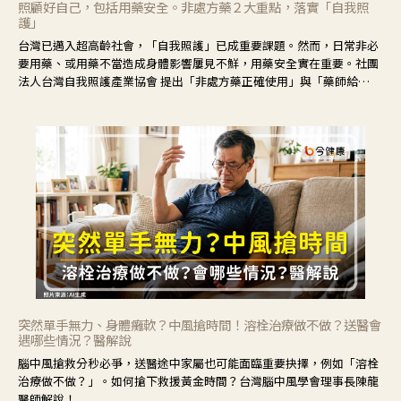
照顧好自己，包括用藥安全。非處方藥２大重點，落實「自我照
護」
台灣已邁入超高齡社會，「自我照護」已成重要課題。然而，日常非必
要用藥、或用藥不當造成身體影響屢見不鮮，用藥安全實在重要。社團
法人台灣自我照護產業協會 提出「非處方藥正確使用」與「藥師給
力」，鼓勵民眾建立安全且正確的自我照護習慣。
突然單手無力、身體癱軟？中風搶時間！溶栓治療做不做？送醫會
遇哪些情況？醫解說
腦中風搶救分秒必爭，送醫途中家屬也可能面臨重要抉擇，例如「溶栓
治療做不做？」。如何搶下救援黃金時間？台灣腦中風學會理事長陳龍
醫師解說！