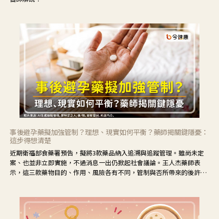
事後避孕藥擬加強管制？理想、現實如何平衡？藥師揭關鍵隱憂：
這步得想清楚
近期衛福部食藥署預告，擬將3款藥品納入追溯與追蹤管理。雖尚未定
案、也並非立即實施，不過消息一出仍掀起社會議論。王人杰藥師表
示，這三款藥物目的、作用、風險各有不同，管制與否所帶來的後許影
響也不同，可先了解其特性。