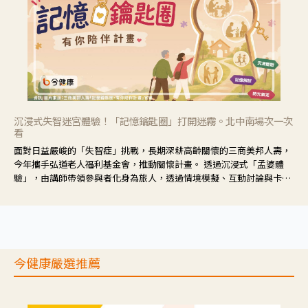
沉浸式失智迷宮體驗！「記憶鑰匙圈」打開迷霧。北中南場次一次
看
面對日益嚴峻的「失智症」挑戰，長期深耕高齡關懷的三商美邦人壽，
今年攜手弘道老人福利基金會，推動關懷計畫。 透過沉浸式「孟婆體
驗」，由講師帶領參與者化身為旅人，透過情境模擬、互動討論與卡牌
推理等，讓參與者親身感受失智症者在記憶迷宮中面臨的混亂、判斷困
難與生活挑戰。
今健康嚴選推薦