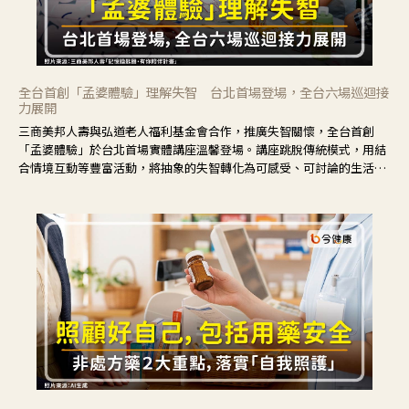
全台首創「孟婆體驗」理解失智 台北首場登場，全台六場巡迴接
力展開
三商美邦人壽與弘道老人福利基金會合作，推廣失智關懷，全台首創
「孟婆體驗」於台北首場實體講座溫馨登場。講座跳脫傳統模式，用結
合情境互動等豐富活動，將抽象的失智轉化為可感受、可討論的生活情
境，並引導民眾在家人開始出現改變時，以理解取代責備、以耐心回應
不安。