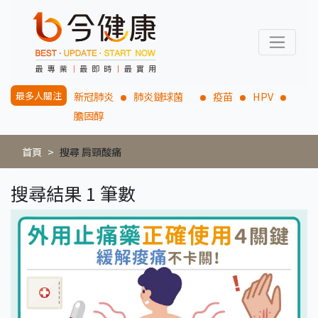
最多人關注
新冠肺炎
肺炎鏈球菌
疫苗
HPV
膽固醇
首頁
搜尋 肩頸酸痛
搜尋結果 1 筆數