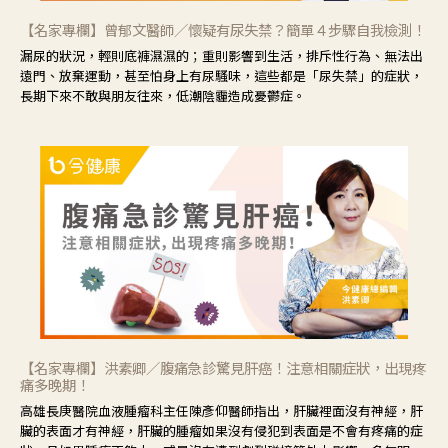
【名家專欄】曾郁文醫師／懷疑有尿失禁？簡單４步驟自我檢測！
漏尿的狀況，輕則底褲濕濕的；重則影響到生活，排斥性行為、無法出
遠門、放棄運動，甚至怕身上有尿騷味，這些都是「尿失禁」的症狀，
長期下來不敢與朋友往來，低潮陰霾造成憂鬱症。
【名家專欄】洪素卿／腹痛急診驚見肝癌！注意相關症狀，出現疼
痛多晚期！
高雄長庚醫院血液腫瘤科主任陳彥仰醫師指出，肝臟裡面沒有神經，肝
臟的表面才有神經，肝臟的腫瘤如果沒有侵犯到表面是不會有疼痛的症