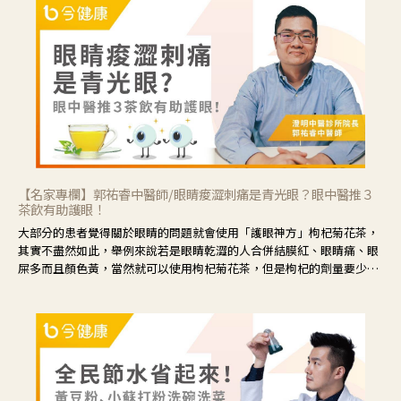
【名家專欄】郭祐睿中醫師/眼睛痠澀刺痛是青光眼？眼中醫推３
茶飲有助護眼！
大部分的患者覺得關於眼睛的問題就會使用「護眼神方」枸杞菊花茶，
其實不盡然如此，舉例來說若是眼睛乾澀的人合併結膜紅、眼睛痛、眼
屎多而且顏色黃，當然就可以使用枸杞菊花茶，但是枸杞的劑量要少，
菊花的劑量要多；若是有以上症狀以外，眼睛還會有灼熱感，眼屎多到
會「牽絲」，也就是水樣分泌物增加，這樣就是感染性結膜炎了，這時
候就要使用菊花、金銀花來治療；假如單純的眼睛乾澀，結膜沒有紅，
眼睛周圍沒有眼屎，這種情況是屬於「陰虛」，就可以使用枸杞、蓮
藕、麥門冬、山藥等比較滋潤的藥材，效果就更顯著。