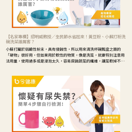
【名家專欄】招明威教授／全民節水省起來！黃豆粉、小蘇打粉洗
碗洗菜誰厲害？
小蘇打屬於弱鹼性粉末，具有侵蝕性，所以用來清洗杯碗瓢盆之類的
「硬物」很好用，但如果用於軟性的物質，像是洗菜，就要特別注意用
法用量，使用過多或是浸泡太久，容易腐蝕蔬菜的纖維，讓菜軟掉不清
脆。