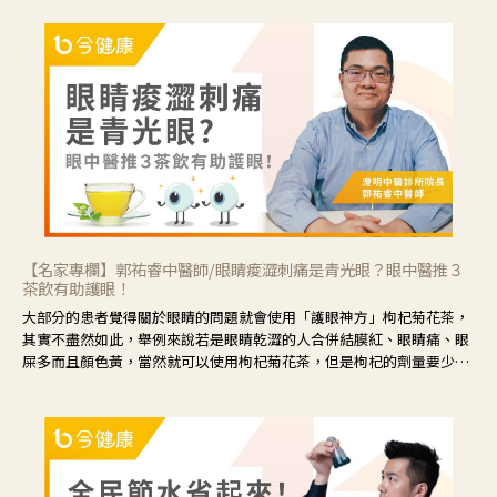
【名家專欄】郭祐睿中醫師/眼睛痠澀刺痛是青光眼？眼中醫推３
茶飲有助護眼！
大部分的患者覺得關於眼睛的問題就會使用「護眼神方」枸杞菊花茶，
其實不盡然如此，舉例來說若是眼睛乾澀的人合併結膜紅、眼睛痛、眼
屎多而且顏色黃，當然就可以使用枸杞菊花茶，但是枸杞的劑量要少，
菊花的劑量要多；若是有以上症狀以外，眼睛還會有灼熱感，眼屎多到
會「牽絲」，也就是水樣分泌物增加，這樣就是感染性結膜炎了，這時
候就要使用菊花、金銀花來治療；假如單純的眼睛乾澀，結膜沒有紅，
眼睛周圍沒有眼屎，這種情況是屬於「陰虛」，就可以使用枸杞、蓮
藕、麥門冬、山藥等比較滋潤的藥材，效果就更顯著。