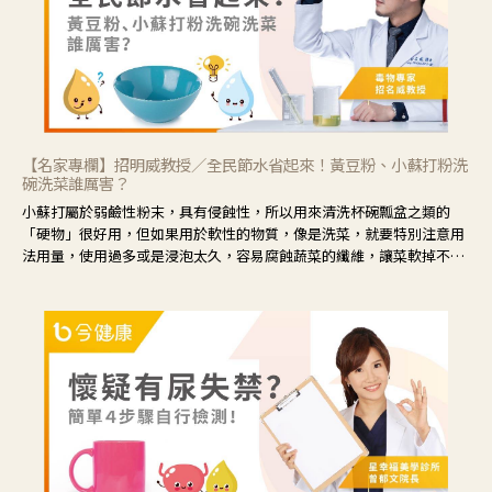
【名家專欄】招明威教授／全民節水省起來！黃豆粉、小蘇打粉洗
碗洗菜誰厲害？
小蘇打屬於弱鹼性粉末，具有侵蝕性，所以用來清洗杯碗瓢盆之類的
「硬物」很好用，但如果用於軟性的物質，像是洗菜，就要特別注意用
法用量，使用過多或是浸泡太久，容易腐蝕蔬菜的纖維，讓菜軟掉不清
脆。