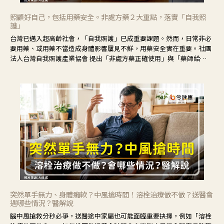
照顧好自己，包括用藥安全。非處方藥２大重點，落實「自我照
護」
台灣已邁入超高齡社會，「自我照護」已成重要課題。然而，日常非必
要用藥、或用藥不當造成身體影響屢見不鮮，用藥安全實在重要。社團
法人台灣自我照護產業協會 提出「非處方藥正確使用」與「藥師給
力」，鼓勵民眾建立安全且正確的自我照護習慣。
突然單手無力、身體癱軟？中風搶時間！溶栓治療做不做？送醫會
遇哪些情況？醫解說
腦中風搶救分秒必爭，送醫途中家屬也可能面臨重要抉擇，例如「溶栓