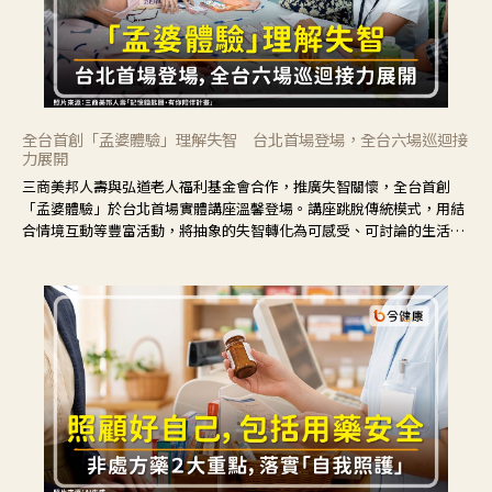
全台首創「孟婆體驗」理解失智 台北首場登場，全台六場巡迴接
力展開
三商美邦人壽與弘道老人福利基金會合作，推廣失智關懷，全台首創
「孟婆體驗」於台北首場實體講座溫馨登場。講座跳脫傳統模式，用結
合情境互動等豐富活動，將抽象的失智轉化為可感受、可討論的生活情
境，並引導民眾在家人開始出現改變時，以理解取代責備、以耐心回應
不安。