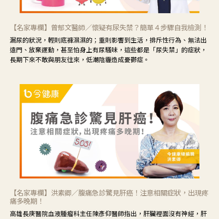
【名家專欄】曾郁文醫師／懷疑有尿失禁？簡單４步驟自我檢測！
漏尿的狀況，輕則底褲濕濕的；重則影響到生活，排斥性行為、無法出
遠門、放棄運動，甚至怕身上有尿騷味，這些都是「尿失禁」的症狀，
長期下來不敢與朋友往來，低潮陰霾造成憂鬱症。
【名家專欄】洪素卿／腹痛急診驚見肝癌！注意相關症狀，出現疼
痛多晚期！
高雄長庚醫院血液腫瘤科主任陳彥仰醫師指出，肝臟裡面沒有神經，肝