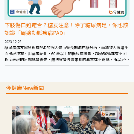
下肢傷口難癒合？糖友注意！除了糖尿病足，你也該
認識「周邊動脈疾病PAD」
2023-12-28
糖尿病病友容易患有PAD的原因是血管長期泡在糖分內，而導致內膜增生
而出現狹窄、阻塞或硬化，60 歲以上的糖尿病患者，超過50%都有不同
程度表現的足部感覺喪失，無法察覺肢體末梢的異常或不適感，所以足部
受傷潰瘍的機會比一般人高出數倍。除了糖尿病友外，PAD的高風險因子
包括高齡、有家族史、抽菸及長期洗腎等。
今健康New新聞