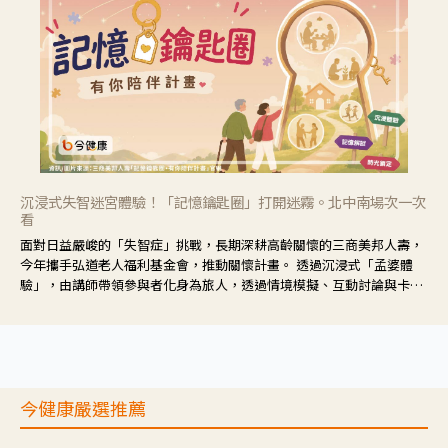
沉浸式失智迷宮體驗！「記憶鑰匙圈」打開迷霧。北中南場次一次
看
面對日益嚴峻的「失智症」挑戰，長期深耕高齡關懷的三商美邦人壽，
今年攜手弘道老人福利基金會，推動關懷計畫。 透過沉浸式「孟婆體
驗」，由講師帶領參與者化身為旅人，透過情境模擬、互動討論與卡牌
推理等，讓參與者親身感受失智症者在記憶迷宮中面臨的混亂、判斷困
難與生活挑戰。
今健康嚴選推薦