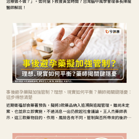
治療做不做？」。如何搶下救援黃金時間？台灣腦中風學會理事長陳龍
醫師解說！
事後避孕藥擬加強管制？理想、現實如何平衡？藥師揭關鍵隱憂：
這步得想清楚
近期衛福部食藥署預告，擬將3款藥品納入追溯與追蹤管理。雖尚未定
案、也並非立即實施，不過消息一出仍掀起社會議論。王人杰藥師表
示，這三款藥物目的、作用、風險各有不同，管制與否所帶來的後許影
響也不同，可先了解其特性。