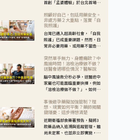
首創「孟婆體驗」於台北首場實
體講座溫馨登場。講座跳脫傳統
照顧好自己，包括用藥安全。
模式，用結合情境互動等豐富活
非處方藥２大重點，落實「自
動，將抽象的失智轉化為可感
我照護」
受、可討論的生活情境，並引導
台灣已邁入超高齡社會，「自我
民眾在家人開始出現改變時，以
照護」已成重要課題。然而，日
理解取代責備、以耐心回應不
常非必要用藥、或用藥不當造成
安。
身體影響屢見不鮮，用藥安全實
突然單手無力、身體癱軟？中
在重要。社團法人台灣自我照護
風搶時間！溶栓治療做不做？
產業協會 提出「非處方藥正確使
送醫會遇哪些情況？醫解說
用」與「藥師給力」，鼓勵民眾
腦中風搶救分秒必爭，送醫途中
建立安全且正確的自我照護習
家屬也可能面臨重要抉擇，例如
慣。
「溶栓治療做不做？」。如何搶
下救援黃金時間？台灣腦中風學
事後避孕藥擬加強管制？理
會理事長陳龍醫師解說！
想、現實如何平衡？藥師揭關
鍵隱憂：這步得想清楚
近期衛福部食藥署預告，擬將3
款藥品納入追溯與追蹤管理。雖
尚未定案、也並非立即實施，不
過消息一出仍掀起社會議論。王