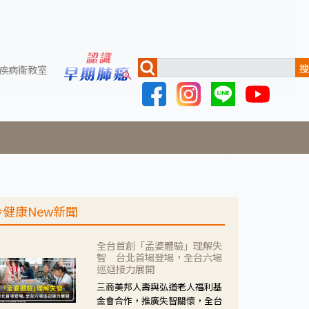
搜
疾病衛教室
今健康New新聞
全台首創「孟婆體驗」理解失
智 台北首場登場，全台六場
巡迴接力展開
三商美邦人壽與弘道老人福利基
金會合作，推廣失智關懷，全台