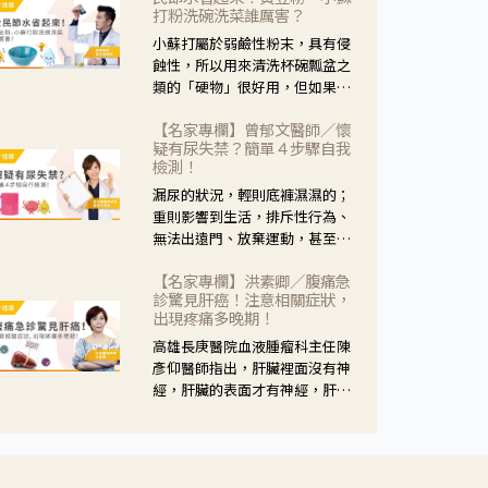
黃，當然就可以使用枸杞菊花
打粉洗碗洗菜誰厲害？
茶，但是枸杞的劑量要少，菊花
小蘇打屬於弱鹼性粉末，具有侵
的劑量要多；若是有以上症狀以
蝕性，所以用來清洗杯碗瓢盆之
外，眼睛還會有灼熱感，眼屎多
類的「硬物」很好用，但如果用
到會「牽絲」，也就是水樣分泌
於軟性的物質，像是洗菜，就要
物增加，這樣就是感染性結膜炎
【名家專欄】曾郁文醫師／懷
特別注意用法用量，使用過多或
了，這時候就要使用菊花、金銀
疑有尿失禁？簡單４步驟自我
是浸泡太久，容易腐蝕蔬菜的纖
花來治療；假如單純的眼睛乾
檢測！
維，讓菜軟掉不清脆。
澀，結膜沒有紅，眼睛周圍沒有
漏尿的狀況，輕則底褲濕濕的；
眼屎，這種情況是屬於「陰
重則影響到生活，排斥性行為、
虛」，就可以使用枸杞、蓮藕、
無法出遠門、放棄運動，甚至怕
麥門冬、山藥等比較滋潤的藥
身上有尿騷味，這些都是「尿失
材，效果就更顯著。
【名家專欄】洪素卿／腹痛急
禁」的症狀，長期下來不敢與朋
診驚見肝癌！注意相關症狀，
友往來，低潮陰霾造成憂鬱症。
出現疼痛多晚期！
高雄長庚醫院血液腫瘤科主任陳
彥仰醫師指出，肝臟裡面沒有神
經，肝臟的表面才有神經，肝臟
的腫瘤如果沒有侵犯到表面是不
會有疼痛的症狀，且如果腫瘤不
夠大，或是沒有遭到劇烈碰撞等
外力影響，多無明顯症狀，一旦