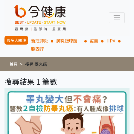
最多人關注
新冠肺炎
肺炎鏈球菌
疫苗
HPV
膽固醇
首頁
搜尋 睪丸癌
搜尋結果 1 筆數