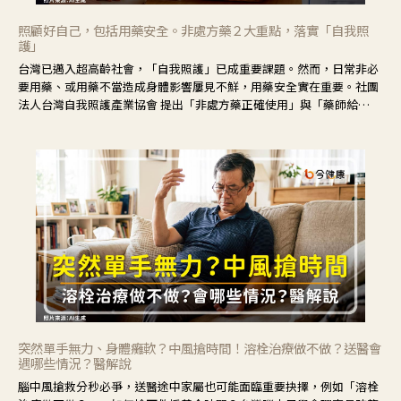
照顧好自己，包括用藥安全。非處方藥２大重點，落實「自我照
護」
台灣已邁入超高齡社會，「自我照護」已成重要課題。然而，日常非必
要用藥、或用藥不當造成身體影響屢見不鮮，用藥安全實在重要。社團
法人台灣自我照護產業協會 提出「非處方藥正確使用」與「藥師給
力」，鼓勵民眾建立安全且正確的自我照護習慣。
突然單手無力、身體癱軟？中風搶時間！溶栓治療做不做？送醫會
遇哪些情況？醫解說
腦中風搶救分秒必爭，送醫途中家屬也可能面臨重要抉擇，例如「溶栓