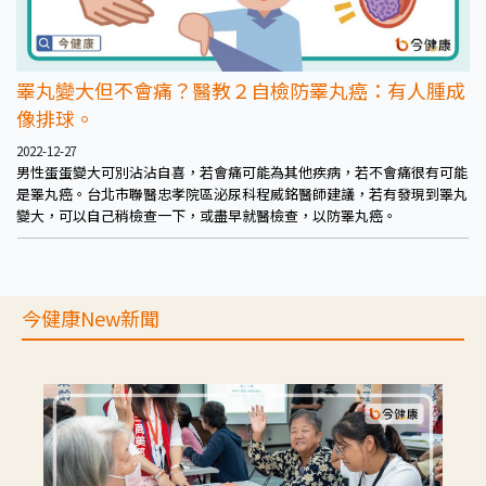
睪丸變大但不會痛？醫教２自檢防睪丸癌：有人腫成
像排球。
2022-12-27
男性蛋蛋變大可別沾沾自喜，若會痛可能為其他疾病，若不會痛很有可能
是睪丸癌。台北市聯醫忠孝院區泌尿科程威銘醫師建議，若有發現到睪丸
變大，可以自己稍檢查一下，或盡早就醫檢查，以防睪丸癌。
今健康New新聞