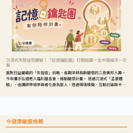
沉浸式失智迷宮體驗！「記憶鑰匙圈」打開迷霧。北中南場次一次
看
面對日益嚴峻的「失智症」挑戰，長期深耕高齡關懷的三商美邦人壽，
今年攜手弘道老人福利基金會，推動關懷計畫。 透過沉浸式「孟婆體
驗」，由講師帶領參與者化身為旅人，透過情境模擬、互動討論與卡牌
推理等，讓參與者親身感受失智症者在記憶迷宮中面臨的混亂、判斷困
難與生活挑戰。
今健康嚴選推薦