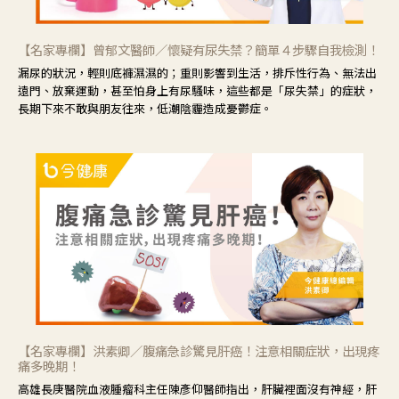
【名家專欄】曾郁文醫師／懷疑有尿失禁？簡單４步驟自我檢測！
漏尿的狀況，輕則底褲濕濕的；重則影響到生活，排斥性行為、無法出
遠門、放棄運動，甚至怕身上有尿騷味，這些都是「尿失禁」的症狀，
長期下來不敢與朋友往來，低潮陰霾造成憂鬱症。
【名家專欄】洪素卿／腹痛急診驚見肝癌！注意相關症狀，出現疼
痛多晚期！
高雄長庚醫院血液腫瘤科主任陳彥仰醫師指出，肝臟裡面沒有神經，肝