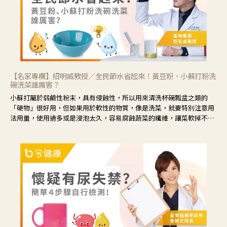
【名家專欄】招明威教授／全民節水省起來！黃豆粉、小蘇打粉洗
碗洗菜誰厲害？
小蘇打屬於弱鹼性粉末，具有侵蝕性，所以用來清洗杯碗瓢盆之類的
「硬物」很好用，但如果用於軟性的物質，像是洗菜，就要特別注意用
法用量，使用過多或是浸泡太久，容易腐蝕蔬菜的纖維，讓菜軟掉不清
脆。