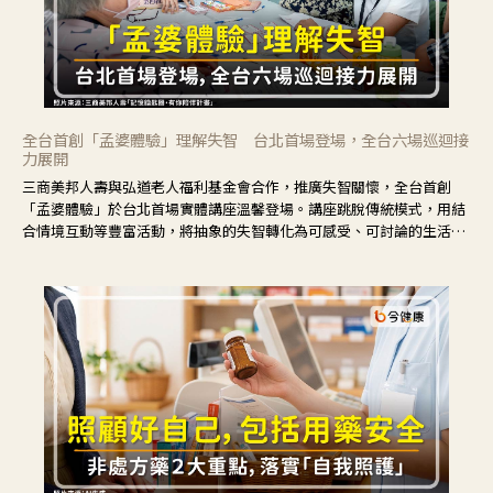
全台首創「孟婆體驗」理解失智 台北首場登場，全台六場巡迴接
力展開
三商美邦人壽與弘道老人福利基金會合作，推廣失智關懷，全台首創
「孟婆體驗」於台北首場實體講座溫馨登場。講座跳脫傳統模式，用結
合情境互動等豐富活動，將抽象的失智轉化為可感受、可討論的生活情
境，並引導民眾在家人開始出現改變時，以理解取代責備、以耐心回應
不安。