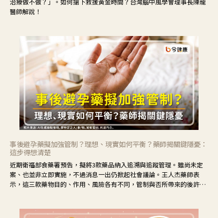
治療做不做？」。如何搶下救援黃金時間？台灣腦中風學會理事長陳龍
醫師解說！
事後避孕藥擬加強管制？理想、現實如何平衡？藥師揭關鍵隱憂：
這步得想清楚
近期衛福部食藥署預告，擬將3款藥品納入追溯與追蹤管理。雖尚未定
案、也並非立即實施，不過消息一出仍掀起社會議論。王人杰藥師表
示，這三款藥物目的、作用、風險各有不同，管制與否所帶來的後許影
響也不同，可先了解其特性。