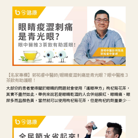
【名家專欄】郭祐睿中醫師/眼睛痠澀刺痛是青光眼？眼中醫推３
茶飲有助護眼！
大部分的患者覺得關於眼睛的問題就會使用「護眼神方」枸杞菊花茶，
其實不盡然如此，舉例來說若是眼睛乾澀的人合併結膜紅、眼睛痛、眼
屎多而且顏色黃，當然就可以使用枸杞菊花茶，但是枸杞的劑量要少，
菊花的劑量要多；若是有以上症狀以外，眼睛還會有灼熱感，眼屎多到
會「牽絲」，也就是水樣分泌物增加，這樣就是感染性結膜炎了，這時
候就要使用菊花、金銀花來治療；假如單純的眼睛乾澀，結膜沒有紅，
眼睛周圍沒有眼屎，這種情況是屬於「陰虛」，就可以使用枸杞、蓮
藕、麥門冬、山藥等比較滋潤的藥材，效果就更顯著。