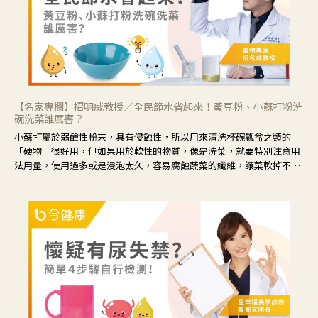
【名家專欄】招明威教授／全民節水省起來！黃豆粉、小蘇打粉洗
碗洗菜誰厲害？
小蘇打屬於弱鹼性粉末，具有侵蝕性，所以用來清洗杯碗瓢盆之類的
「硬物」很好用，但如果用於軟性的物質，像是洗菜，就要特別注意用
法用量，使用過多或是浸泡太久，容易腐蝕蔬菜的纖維，讓菜軟掉不清
脆。