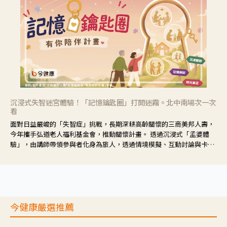
沉浸式失智迷宮體驗！「記憶鑰匙圈」打開迷霧。北中南場次一次
看
面對日益嚴峻的「失智症」挑戰，長期深耕高齡關懷的三商美邦人壽，
今年攜手弘道老人福利基金會，推動關懷計畫。 透過沉浸式「孟婆體
驗」，由講師帶領參與者化身為旅人，透過情境模擬、互動討論與卡牌
推理等，讓參與者親身感受失智症者在記憶迷宮中面臨的混亂、判斷困
難與生活挑戰。
今健康嚴選推薦