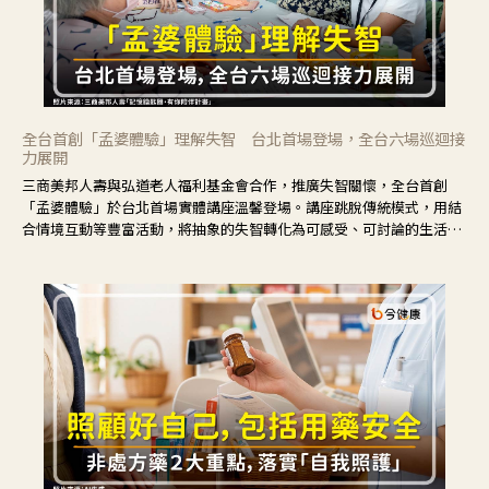
全台首創「孟婆體驗」理解失智 台北首場登場，全台六場巡迴接
力展開
三商美邦人壽與弘道老人福利基金會合作，推廣失智關懷，全台首創
「孟婆體驗」於台北首場實體講座溫馨登場。講座跳脫傳統模式，用結
合情境互動等豐富活動，將抽象的失智轉化為可感受、可討論的生活情
境，並引導民眾在家人開始出現改變時，以理解取代責備、以耐心回應
不安。