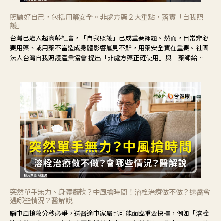
照顧好自己，包括用藥安全。非處方藥２大重點，落實「自我照
護」
台灣已邁入超高齡社會，「自我照護」已成重要課題。然而，日常非必
要用藥、或用藥不當造成身體影響屢見不鮮，用藥安全實在重要。社團
法人台灣自我照護產業協會 提出「非處方藥正確使用」與「藥師給
力」，鼓勵民眾建立安全且正確的自我照護習慣。
突然單手無力、身體癱軟？中風搶時間！溶栓治療做不做？送醫會
遇哪些情況？醫解說
腦中風搶救分秒必爭，送醫途中家屬也可能面臨重要抉擇，例如「溶栓