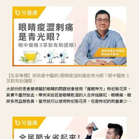
【名家專欄】郭祐睿中醫師/眼睛痠澀刺痛是青光眼？眼中醫推３
茶飲有助護眼！
大部分的患者覺得關於眼睛的問題就會使用「護眼神方」枸杞菊花茶，
其實不盡然如此，舉例來說若是眼睛乾澀的人合併結膜紅、眼睛痛、眼
屎多而且顏色黃，當然就可以使用枸杞菊花茶，但是枸杞的劑量要少，
菊花的劑量要多；若是有以上症狀以外，眼睛還會有灼熱感，眼屎多到
會「牽絲」，也就是水樣分泌物增加，這樣就是感染性結膜炎了，這時
候就要使用菊花、金銀花來治療；假如單純的眼睛乾澀，結膜沒有紅，
眼睛周圍沒有眼屎，這種情況是屬於「陰虛」，就可以使用枸杞、蓮
藕、麥門冬、山藥等比較滋潤的藥材，效果就更顯著。