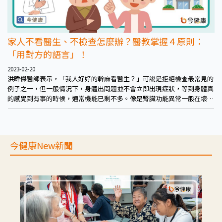
家人不看醫生、不檢查怎麼辦？醫教掌握４原則：
「用對方的語言」！
2023-02-20
洪暐傑醫師表示，「我人好好的幹麻看醫生？」可說是拒絕檢查最常見的
例子之一，但一般情況下，身體出問題並不會立即出現症狀，等到身體真
的感覺到有事的時候，通常機能已剩不多。像是腎臟功能異常一般在壞到
剩25%前是不會有症狀的，等到發現往往已壞到剩不到25%。高血壓也不
會有症狀，常見是到中風、心肌梗塞那天才知道。骨質疏鬆症患者也多是
在跌倒、發生骨折、甚至臥床的當下才知道有骨質疏鬆症。「這就像小孩
平常在學校，沒人說就沒事？等到老師打電話來的那天就知道事情大條
今健康New新聞
了。」