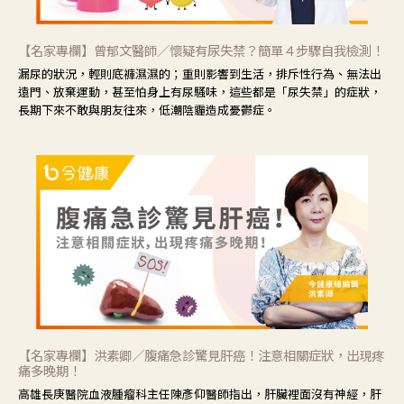
【名家專欄】曾郁文醫師／懷疑有尿失禁？簡單４步驟自我檢測！
漏尿的狀況，輕則底褲濕濕的；重則影響到生活，排斥性行為、無法出
遠門、放棄運動，甚至怕身上有尿騷味，這些都是「尿失禁」的症狀，
長期下來不敢與朋友往來，低潮陰霾造成憂鬱症。
【名家專欄】洪素卿／腹痛急診驚見肝癌！注意相關症狀，出現疼
痛多晚期！
高雄長庚醫院血液腫瘤科主任陳彥仰醫師指出，肝臟裡面沒有神經，肝