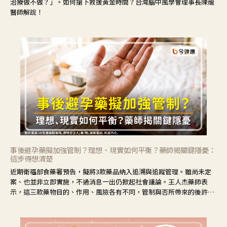
治療做不做？」。如何搶下救援黃金時間？台灣腦中風學會理事長陳龍
醫師解說！
事後避孕藥擬加強管制？理想、現實如何平衡？藥師揭關鍵隱憂：
這步得想清楚
近期衛福部食藥署預告，擬將3款藥品納入追溯與追蹤管理。雖尚未定
案、也並非立即實施，不過消息一出仍掀起社會議論。王人杰藥師表
示，這三款藥物目的、作用、風險各有不同，管制與否所帶來的後許影
響也不同，可先了解其特性。