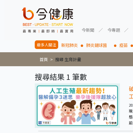
今新聞
今專題
最多人關注
新冠肺炎
肺炎鏈球菌
疫苗
首頁
搜尋 生育計畫
搜尋結果 1 筆數
20
現
態
前
妻