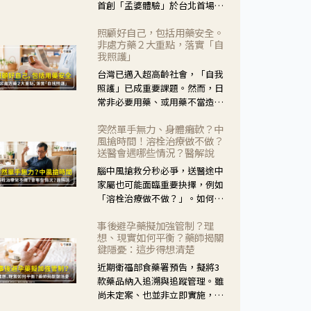
首創「孟婆體驗」於台北首場實
體講座溫馨登場。講座跳脫傳統
照顧好自己，包括用藥安全。
模式，用結合情境互動等豐富活
非處方藥２大重點，落實「自
動，將抽象的失智轉化為可感
我照護」
受、可討論的生活情境，並引導
台灣已邁入超高齡社會，「自我
民眾在家人開始出現改變時，以
照護」已成重要課題。然而，日
理解取代責備、以耐心回應不
常非必要用藥、或用藥不當造成
安。
身體影響屢見不鮮，用藥安全實
突然單手無力、身體癱軟？中
在重要。社團法人台灣自我照護
風搶時間！溶栓治療做不做？
產業協會 提出「非處方藥正確使
送醫會遇哪些情況？醫解說
用」與「藥師給力」，鼓勵民眾
腦中風搶救分秒必爭，送醫途中
建立安全且正確的自我照護習
家屬也可能面臨重要抉擇，例如
慣。
「溶栓治療做不做？」。如何搶
下救援黃金時間？台灣腦中風學
事後避孕藥擬加強管制？理
會理事長陳龍醫師解說！
想、現實如何平衡？藥師揭關
鍵隱憂：這步得想清楚
近期衛福部食藥署預告，擬將3
款藥品納入追溯與追蹤管理。雖
尚未定案、也並非立即實施，不
過消息一出仍掀起社會議論。王