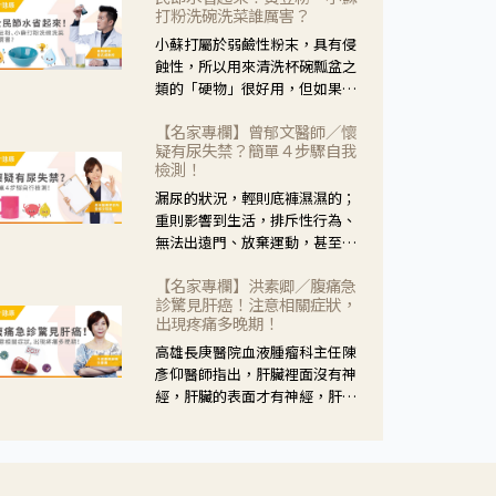
黃，當然就可以使用枸杞菊花
打粉洗碗洗菜誰厲害？
茶，但是枸杞的劑量要少，菊花
小蘇打屬於弱鹼性粉末，具有侵
的劑量要多；若是有以上症狀以
蝕性，所以用來清洗杯碗瓢盆之
外，眼睛還會有灼熱感，眼屎多
類的「硬物」很好用，但如果用
到會「牽絲」，也就是水樣分泌
於軟性的物質，像是洗菜，就要
物增加，這樣就是感染性結膜炎
【名家專欄】曾郁文醫師／懷
特別注意用法用量，使用過多或
了，這時候就要使用菊花、金銀
疑有尿失禁？簡單４步驟自我
是浸泡太久，容易腐蝕蔬菜的纖
花來治療；假如單純的眼睛乾
檢測！
維，讓菜軟掉不清脆。
澀，結膜沒有紅，眼睛周圍沒有
漏尿的狀況，輕則底褲濕濕的；
眼屎，這種情況是屬於「陰
重則影響到生活，排斥性行為、
虛」，就可以使用枸杞、蓮藕、
無法出遠門、放棄運動，甚至怕
麥門冬、山藥等比較滋潤的藥
身上有尿騷味，這些都是「尿失
材，效果就更顯著。
【名家專欄】洪素卿／腹痛急
禁」的症狀，長期下來不敢與朋
診驚見肝癌！注意相關症狀，
友往來，低潮陰霾造成憂鬱症。
出現疼痛多晚期！
高雄長庚醫院血液腫瘤科主任陳
彥仰醫師指出，肝臟裡面沒有神
經，肝臟的表面才有神經，肝臟
的腫瘤如果沒有侵犯到表面是不
會有疼痛的症狀，且如果腫瘤不
夠大，或是沒有遭到劇烈碰撞等
外力影響，多無明顯症狀，一旦