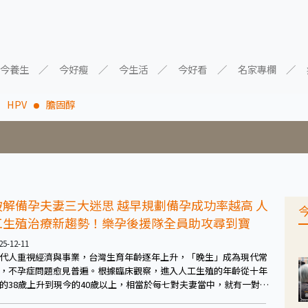
今養生
今好瘦
今生活
今好看
名家專欄
HPV
膽固醇
破解備孕夫妻三大迷思 越早規劃備孕成功率越高 人
工生殖治療新趨勢！樂孕後援隊全員助攻尋到寶
25-12-11
代人重視經濟與事業，台灣生育年齡逐年上升，「晚生」成為現代常
，不孕症問題愈見普遍。根據臨床觀察，進入人工生殖的年齡從十年
的38歲上升到現今的40歲以上，相當於每七對夫妻當中，就有一對夫
有不孕困擾。