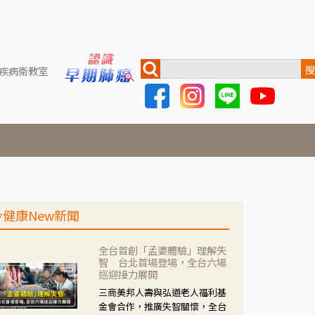
搜
疾病衛教室
今健康New新聞
全台首創「孟婆體驗」理解失
智 台北首場登場，全台六場
巡迴接力展開
三商美邦人壽與弘道老人福利基
金會合作，推廣失智關懷，全台