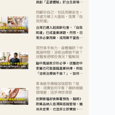
首創「孟婆體驗」於台北首場實
體講座溫馨登場。講座跳脫傳統
照顧好自己，包括用藥安全。
模式，用結合情境互動等豐富活
非處方藥２大重點，落實「自
動，將抽象的失智轉化為可感
我照護」
受、可討論的生活情境，並引導
台灣已邁入超高齡社會，「自我
民眾在家人開始出現改變時，以
照護」已成重要課題。然而，日
理解取代責備、以耐心回應不
常非必要用藥、或用藥不當造成
安。
身體影響屢見不鮮，用藥安全實
突然單手無力、身體癱軟？中
在重要。社團法人台灣自我照護
風搶時間！溶栓治療做不做？
產業協會 提出「非處方藥正確使
送醫會遇哪些情況？醫解說
用」與「藥師給力」，鼓勵民眾
腦中風搶救分秒必爭，送醫途中
建立安全且正確的自我照護習
家屬也可能面臨重要抉擇，例如
慣。
「溶栓治療做不做？」。如何搶
下救援黃金時間？台灣腦中風學
事後避孕藥擬加強管制？理
會理事長陳龍醫師解說！
想、現實如何平衡？藥師揭關
鍵隱憂：這步得想清楚
近期衛福部食藥署預告，擬將3
款藥品納入追溯與追蹤管理。雖
尚未定案、也並非立即實施，不
過消息一出仍掀起社會議論。王