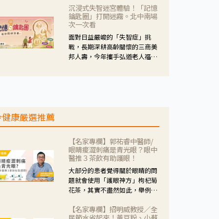
沉浸式失智迷宮體驗！「記憶
人杰藥師表示，這三款藥物目
鑰匙圈」打開迷霧。北中南場
的、作用、風險各有不同，管制
次一次看
與否所帶來的後許影響也不同，
面對日益嚴峻的「失智症」挑
可先了解其特性。
戰，長期深耕高齡關懷的三商美
邦人壽，今年攜手弘道老人福利
基金會，推動關懷計畫。 透過沉
浸式「孟婆體驗」，由講師帶領
參與者化身為旅人，透過情境模
擬、互動討論與卡牌推理等，讓
參與者親身感受失智症者在記憶
今健康嚴選推薦
迷宮中面臨的混亂、判斷困難與
生活挑戰。
【名家專欄】郭祐睿中醫師/
眼睛痠澀刺痛是青光眼？眼中
醫推３茶飲有助護眼！
大部分的患者覺得關於眼睛的問
題就會使用「護眼神方」枸杞菊
花茶，其實不盡然如此，舉例來
說若是眼睛乾澀的人合併結膜
【名家專欄】招明威教授／全
紅、眼睛痛、眼屎多而且顏色
民節水省起來！黃豆粉、小蘇