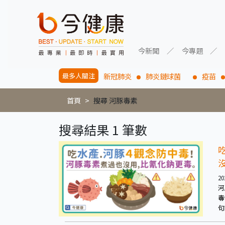
今新聞
今專題
最多人關注
新冠肺炎
肺炎鏈球菌
疫苗
首頁
搜尋 河豚毒素
搜尋結果 1 筆數
20
河
毒
句