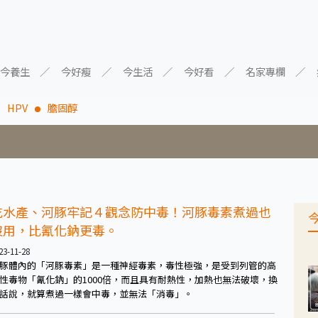
今養生
今好瘦
今生活
今好看
名家專欄
HPV
膽固醇
吃水產、河豚牢記４觀念防中毒！河豚毒素煮過也
沒用，比氰化鈉更毒。
23-11-28
豚體內的「河豚毒素」是一種神經毒素，毒性極強，是受到列管的高
性毒物「氰化鈉」的1000倍，而且具有耐熱性，加熱也無法破壞，換
話說，就算煮過一樣會中毒，並無法「消毒」。