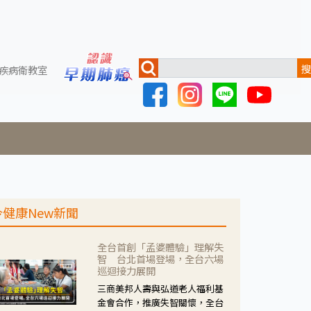
搜
疾病衛教室
今健康New新聞
全台首創「孟婆體驗」理解失
智 台北首場登場，全台六場
巡迴接力展開
三商美邦人壽與弘道老人福利基
金會合作，推廣失智關懷，全台