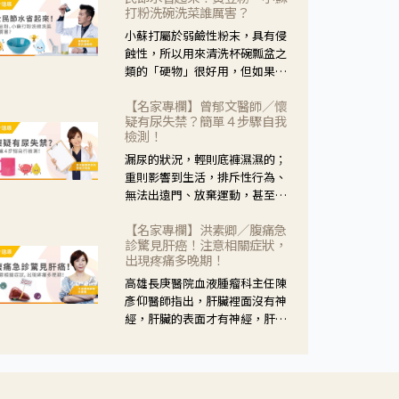
黃，當然就可以使用枸杞菊花
打粉洗碗洗菜誰厲害？
茶，但是枸杞的劑量要少，菊花
小蘇打屬於弱鹼性粉末，具有侵
的劑量要多；若是有以上症狀以
蝕性，所以用來清洗杯碗瓢盆之
外，眼睛還會有灼熱感，眼屎多
類的「硬物」很好用，但如果用
到會「牽絲」，也就是水樣分泌
於軟性的物質，像是洗菜，就要
物增加，這樣就是感染性結膜炎
【名家專欄】曾郁文醫師／懷
特別注意用法用量，使用過多或
了，這時候就要使用菊花、金銀
疑有尿失禁？簡單４步驟自我
是浸泡太久，容易腐蝕蔬菜的纖
花來治療；假如單純的眼睛乾
檢測！
維，讓菜軟掉不清脆。
澀，結膜沒有紅，眼睛周圍沒有
漏尿的狀況，輕則底褲濕濕的；
眼屎，這種情況是屬於「陰
重則影響到生活，排斥性行為、
虛」，就可以使用枸杞、蓮藕、
無法出遠門、放棄運動，甚至怕
麥門冬、山藥等比較滋潤的藥
身上有尿騷味，這些都是「尿失
材，效果就更顯著。
【名家專欄】洪素卿／腹痛急
禁」的症狀，長期下來不敢與朋
診驚見肝癌！注意相關症狀，
友往來，低潮陰霾造成憂鬱症。
出現疼痛多晚期！
高雄長庚醫院血液腫瘤科主任陳
彥仰醫師指出，肝臟裡面沒有神
經，肝臟的表面才有神經，肝臟
的腫瘤如果沒有侵犯到表面是不
會有疼痛的症狀，且如果腫瘤不
夠大，或是沒有遭到劇烈碰撞等
外力影響，多無明顯症狀，一旦