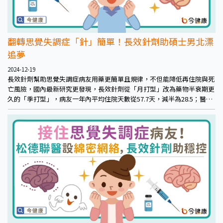
翻轉思覺失調症「針」簡單！長效針劑助碩士男北漂
追夢
2024-12-19
長效針劑幫助思覺失調症病友用藥更簡單且規律，不但能降低再住院與死
亡風險，國內最新研究更發現，長效針劑從「月打型」改為藥物半衰期更
久的「季打型」，病友一年內平均住院天數從57.7天，減半為28.5；醫療
費用也從10.73萬減至5.78萬，降幅逼近5成。