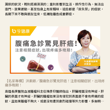
漏尿的狀況，輕則底褲濕濕的；重則影響到生活，排斥性行為、無法出
遠門、放棄運動，甚至怕身上有尿騷味，這些都是「尿失禁」的症狀，
長期下來不敢與朋友往來，低潮陰霾造成憂鬱症。
【名家專欄】洪素卿／腹痛急診驚見肝癌！注意相關症狀，出現疼
痛多晚期！
高雄長庚醫院血液腫瘤科主任陳彥仰醫師指出，肝臟裡面沒有神經，肝
臟的表面才有神經，肝臟的腫瘤如果沒有侵犯到表面是不會有疼痛的症
狀，且如果腫瘤不夠大，或是沒有遭到劇烈碰撞等外力影響，多無明顯
症狀，一旦患者出現疲勞、食慾不振、體重減輕、上腹部悶痛、肝功能