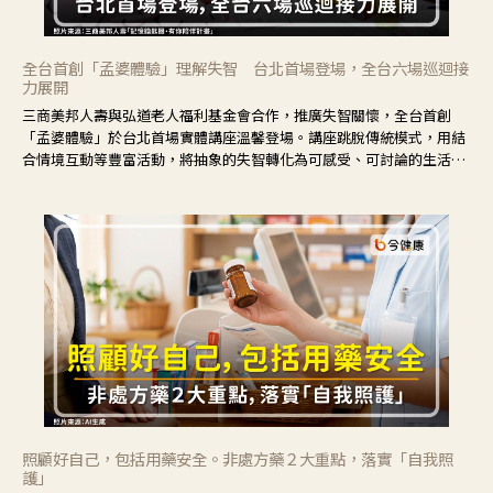
全台首創「孟婆體驗」理解失智 台北首場登場，全台六場巡迴接
力展開
三商美邦人壽與弘道老人福利基金會合作，推廣失智關懷，全台首創
「孟婆體驗」於台北首場實體講座溫馨登場。講座跳脫傳統模式，用結
合情境互動等豐富活動，將抽象的失智轉化為可感受、可討論的生活情
境，並引導民眾在家人開始出現改變時，以理解取代責備、以耐心回應
不安。
照顧好自己，包括用藥安全。非處方藥２大重點，落實「自我照
護」