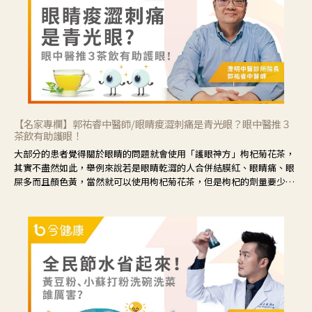
【名家專欄】郭祐睿中醫師/眼睛痠澀刺痛是青光眼？眼中醫推３
茶飲有助護眼！
大部分的患者覺得關於眼睛的問題就會使用「護眼神方」枸杞菊花茶，
其實不盡然如此，舉例來說若是眼睛乾澀的人合併結膜紅、眼睛痛、眼
屎多而且顏色黃，當然就可以使用枸杞菊花茶，但是枸杞的劑量要少，
菊花的劑量要多；若是有以上症狀以外，眼睛還會有灼熱感，眼屎多到
會「牽絲」，也就是水樣分泌物增加，這樣就是感染性結膜炎了，這時
候就要使用菊花、金銀花來治療；假如單純的眼睛乾澀，結膜沒有紅，
眼睛周圍沒有眼屎，這種情況是屬於「陰虛」，就可以使用枸杞、蓮
藕、麥門冬、山藥等比較滋潤的藥材，效果就更顯著。