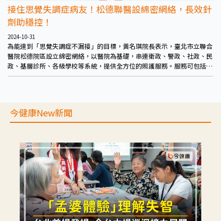
接住思覺失調症病友！松德聯醫設綿密網絡，長效針
劑助穩控！
2024-10-31
為能達到「思覺失調症不漏接」的目標，黃名琪院長表示，臺北市立聯合
醫院松德院區設立綿密網絡，以醫院為基礎，串連衛政、警政、社政、民
政、基層診所、各級學校等系統，提供全方位的照護服務。服務可包括全
年無休的24小時即時電話、現場諮詢服務，以及急診/門診治療、居家治
療、精神復健機構照護，還有庇護工廠、社區居住等，幫助病友穩控疾
病、回歸社會，成果斐然。
今健康New新聞