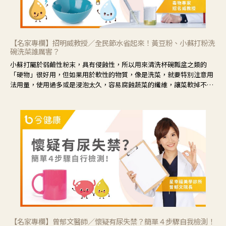
【名家專欄】招明威教授／全民節水省起來！黃豆粉、小蘇打粉洗
碗洗菜誰厲害？
小蘇打屬於弱鹼性粉末，具有侵蝕性，所以用來清洗杯碗瓢盆之類的
「硬物」很好用，但如果用於軟性的物質，像是洗菜，就要特別注意用
法用量，使用過多或是浸泡太久，容易腐蝕蔬菜的纖維，讓菜軟掉不清
脆。
【名家專欄】曾郁文醫師／懷疑有尿失禁？簡單４步驟自我檢測！