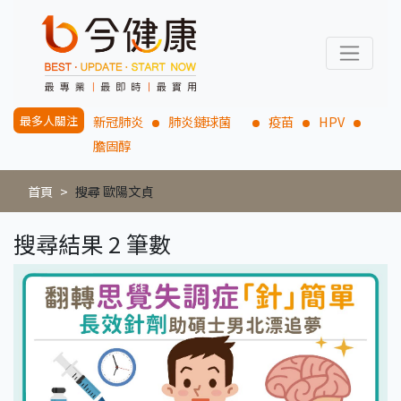
最多人關注
新冠肺炎
肺炎鏈球菌
疫苗
HPV
膽固醇
首頁
搜尋 歐陽文貞
搜尋結果 2 筆數