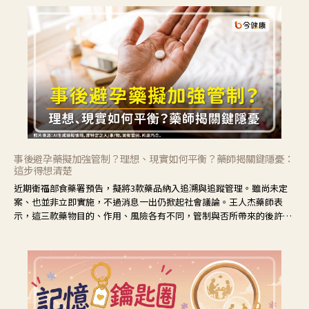
事後避孕藥擬加強管制？理想、現實如何平衡？藥師揭關鍵隱憂：
這步得想清楚
近期衛福部食藥署預告，擬將3款藥品納入追溯與追蹤管理。雖尚未定
案、也並非立即實施，不過消息一出仍掀起社會議論。王人杰藥師表
示，這三款藥物目的、作用、風險各有不同，管制與否所帶來的後許影
響也不同，可先了解其特性。