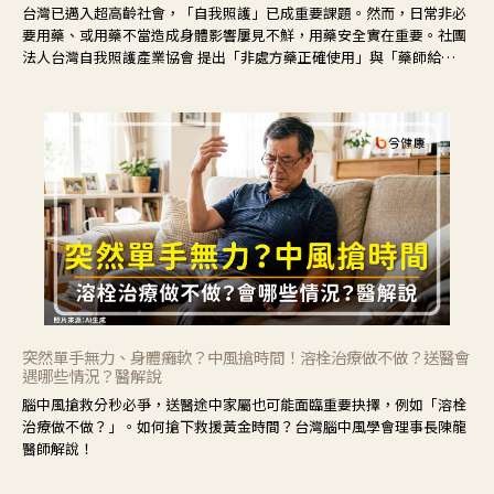
台灣已邁入超高齡社會，「自我照護」已成重要課題。然而，日常非必
要用藥、或用藥不當造成身體影響屢見不鮮，用藥安全實在重要。社團
法人台灣自我照護產業協會 提出「非處方藥正確使用」與「藥師給
力」，鼓勵民眾建立安全且正確的自我照護習慣。
突然單手無力、身體癱軟？中風搶時間！溶栓治療做不做？送醫會
遇哪些情況？醫解說
腦中風搶救分秒必爭，送醫途中家屬也可能面臨重要抉擇，例如「溶栓
治療做不做？」。如何搶下救援黃金時間？台灣腦中風學會理事長陳龍
醫師解說！