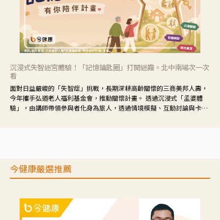
沉浸式失智迷宮體驗！「記憶鑰匙圈」打開迷霧。北中南場次一次
看
面對日益嚴峻的「失智症」挑戰，長期深耕高齡關懷的三商美邦人壽，
今年攜手弘道老人福利基金會，推動關懷計畫。 透過沉浸式「孟婆體
驗」，由講師帶領參與者化身為旅人，透過情境模擬、互動討論與卡牌
推理等，讓參與者親身感受失智症者在記憶迷宮中面臨的混亂、判斷困
難與生活挑戰。
今健康嚴選推薦