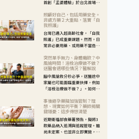
首創「孟婆體驗」於台北首場實
體講座溫馨登場。講座跳脫傳統
照顧好自己，包括用藥安全。
模式，用結合情境互動等豐富活
非處方藥２大重點，落實「自
動，將抽象的失智轉化為可感
我照護」
受、可討論的生活情境，並引導
台灣已邁入超高齡社會，「自我
民眾在家人開始出現改變時，以
照護」已成重要課題。然而，日
理解取代責備、以耐心回應不
常非必要用藥、或用藥不當造成
安。
身體影響屢見不鮮，用藥安全實
突然單手無力、身體癱軟？中
在重要。社團法人台灣自我照護
風搶時間！溶栓治療做不做？
產業協會 提出「非處方藥正確使
送醫會遇哪些情況？醫解說
用」與「藥師給力」，鼓勵民眾
腦中風搶救分秒必爭，送醫途中
建立安全且正確的自我照護習
家屬也可能面臨重要抉擇，例如
慣。
「溶栓治療做不做？」。如何搶
下救援黃金時間？台灣腦中風學
事後避孕藥擬加強管制？理
會理事長陳龍醫師解說！
想、現實如何平衡？藥師揭關
鍵隱憂：這步得想清楚
近期衛福部食藥署預告，擬將3
款藥品納入追溯與追蹤管理。雖
尚未定案、也並非立即實施，不
過消息一出仍掀起社會議論。王