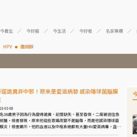
今養生
今好瘦
今生活
今好看
名家專欄
HPV
膽固醇
行逕詭異非中邪！原來是愛滋病發 感染隱球菌腦膜
炎
23-03-08
名36歲男子因為行為變得詭異、記憶缺失、甚至昏倒，二度被送往急
就醫，檢查發現，原來他這些意識改變不是腦傷，而是他感染隱球菌
膜炎！檢查顯示，他的血液以及中樞系統都有大量HIV愛滋病毒，且免
細胞CD4淋巴球數量不到兩百（cell/mm3），免疫低下以致隱球菌伺