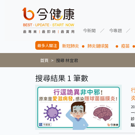
今新聞
今專題
最多人關注
新冠肺炎
肺炎鏈球菌
疫苗
首頁
搜尋 林宜君
搜尋結果 1 筆數
20
一
診
腦
疫