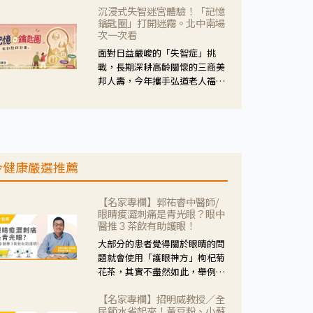
沉浸式失智迷宮體驗！「記憶
人杰藥師表示，這三款藥物目
鑰匙圈」打開迷霧。北中南場
的、作用、風險各有不同，管制
次一次看
與否所帶來的後許影響也不同，
面對日益嚴峻的「失智症」挑
可先了解其特性。
戰，長期深耕高齡關懷的三商美
邦人壽，今年攜手弘道老人福利
基金會，推動關懷計畫。 透過沉
浸式「孟婆體驗」，由講師帶領
參與者化身為旅人，透過情境模
擬、互動討論與卡牌推理等，讓
參與者親身感受失智症者在記憶
今健康嚴選推薦
迷宮中面臨的混亂、判斷困難與
生活挑戰。
【名家專欄】郭祐睿中醫師/
眼睛痠澀刺痛是青光眼？眼中
醫推３茶飲有助護眼！
大部分的患者覺得關於眼睛的問
題就會使用「護眼神方」枸杞菊
花茶，其實不盡然如此，舉例來
說若是眼睛乾澀的人合併結膜
【名家專欄】招明威教授／全
紅、眼睛痛、眼屎多而且顏色
民節水省起來！黃豆粉、小蘇