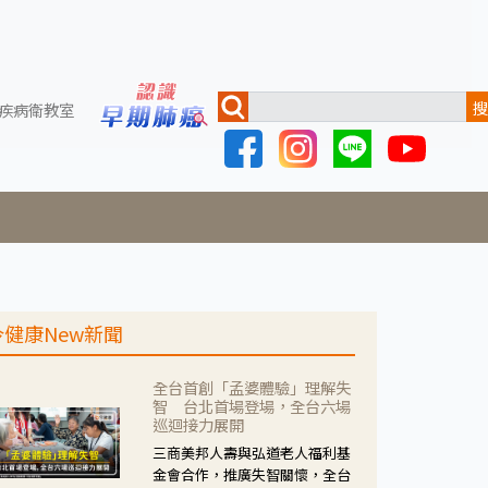
搜
疾病衛教室
今健康New新聞
全台首創「孟婆體驗」理解失
智 台北首場登場，全台六場
巡迴接力展開
三商美邦人壽與弘道老人福利基
金會合作，推廣失智關懷，全台