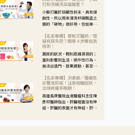
黃，當然就可以使用枸杞菊花
打粉洗碗洗菜誰厲害？
茶，但是枸杞的劑量要少，菊花
小蘇打屬於弱鹼性粉末，具有侵
的劑量要多；若是有以上症狀以
蝕性，所以用來清洗杯碗瓢盆之
外，眼睛還會有灼熱感，眼屎多
類的「硬物」很好用，但如果用
到會「牽絲」，也就是水樣分泌
於軟性的物質，像是洗菜，就要
物增加，這樣就是感染性結膜炎
【名家專欄】曾郁文醫師／懷
特別注意用法用量，使用過多或
了，這時候就要使用菊花、金銀
疑有尿失禁？簡單４步驟自我
是浸泡太久，容易腐蝕蔬菜的纖
花來治療；假如單純的眼睛乾
檢測！
維，讓菜軟掉不清脆。
澀，結膜沒有紅，眼睛周圍沒有
漏尿的狀況，輕則底褲濕濕的；
眼屎，這種情況是屬於「陰
重則影響到生活，排斥性行為、
虛」，就可以使用枸杞、蓮藕、
無法出遠門、放棄運動，甚至怕
麥門冬、山藥等比較滋潤的藥
身上有尿騷味，這些都是「尿失
材，效果就更顯著。
【名家專欄】洪素卿／腹痛急
禁」的症狀，長期下來不敢與朋
診驚見肝癌！注意相關症狀，
友往來，低潮陰霾造成憂鬱症。
出現疼痛多晚期！
高雄長庚醫院血液腫瘤科主任陳
彥仰醫師指出，肝臟裡面沒有神
經，肝臟的表面才有神經，肝臟
的腫瘤如果沒有侵犯到表面是不
會有疼痛的症狀，且如果腫瘤不
夠大，或是沒有遭到劇烈碰撞等
外力影響，多無明顯症狀，一旦