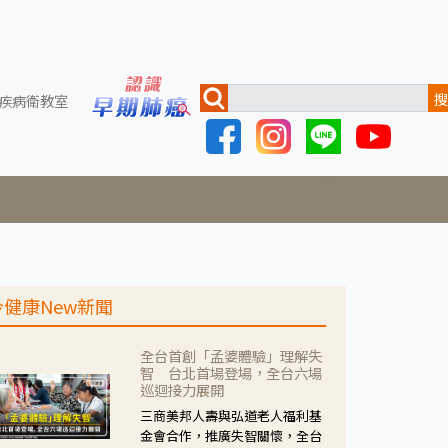
搜
疾病衛教室
今健康New新聞
全台首創「孟婆體驗」理解失
智 台北首場登場，全台六場
巡迴接力展開
三商美邦人壽與弘道老人福利基
金會合作，推廣失智關懷，全台