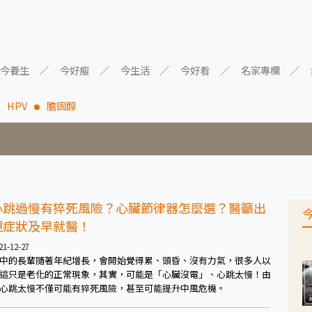
今養生
今好瘦
今生活
今好看
名家專欄
HPV
膽固醇
心跳過慢有猝死風險？心臟節律器怎麼選？醫籲出
現症狀及早就醫！
21-12-27
中的長輩隨著年紀增長，會開始覺得累、頭昏、沒有力氣，很多人以
這只是老化的正常現象，其實，可能是「心臟沒電」、心跳太慢！由
心跳太慢不僅可能有猝死風險，甚至可能提升中風危機。