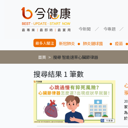
今新聞
今專題
最多人關注
新冠肺炎
肺炎鏈球菌
疫苗
首頁
搜尋 智能速率心臟節律器
搜尋結果 1 筆數
20
家
為
於