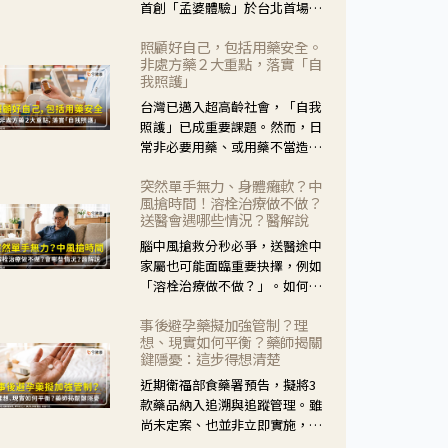
首創「孟婆體驗」於台北首場實
體講座溫馨登場。講座跳脫傳統
照顧好自己，包括用藥安全。
模式，用結合情境互動等豐富活
非處方藥２大重點，落實「自
動，將抽象的失智轉化為可感
我照護」
受、可討論的生活情境，並引導
台灣已邁入超高齡社會，「自我
民眾在家人開始出現改變時，以
照護」已成重要課題。然而，日
理解取代責備、以耐心回應不
常非必要用藥、或用藥不當造成
安。
身體影響屢見不鮮，用藥安全實
突然單手無力、身體癱軟？中
在重要。社團法人台灣自我照護
風搶時間！溶栓治療做不做？
產業協會 提出「非處方藥正確使
送醫會遇哪些情況？醫解說
用」與「藥師給力」，鼓勵民眾
腦中風搶救分秒必爭，送醫途中
建立安全且正確的自我照護習
家屬也可能面臨重要抉擇，例如
慣。
「溶栓治療做不做？」。如何搶
下救援黃金時間？台灣腦中風學
事後避孕藥擬加強管制？理
會理事長陳龍醫師解說！
想、現實如何平衡？藥師揭關
鍵隱憂：這步得想清楚
近期衛福部食藥署預告，擬將3
款藥品納入追溯與追蹤管理。雖
尚未定案、也並非立即實施，不
過消息一出仍掀起社會議論。王