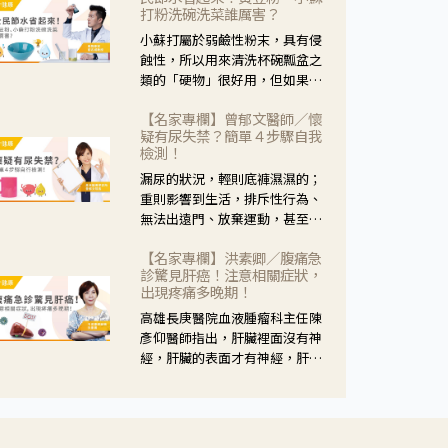
黃，當然就可以使用枸杞菊花
打粉洗碗洗菜誰厲害？
茶，但是枸杞的劑量要少，菊花
小蘇打屬於弱鹼性粉末，具有侵
的劑量要多；若是有以上症狀以
蝕性，所以用來清洗杯碗瓢盆之
外，眼睛還會有灼熱感，眼屎多
類的「硬物」很好用，但如果用
到會「牽絲」，也就是水樣分泌
於軟性的物質，像是洗菜，就要
物增加，這樣就是感染性結膜炎
【名家專欄】曾郁文醫師／懷
特別注意用法用量，使用過多或
了，這時候就要使用菊花、金銀
疑有尿失禁？簡單４步驟自我
是浸泡太久，容易腐蝕蔬菜的纖
花來治療；假如單純的眼睛乾
檢測！
維，讓菜軟掉不清脆。
澀，結膜沒有紅，眼睛周圍沒有
漏尿的狀況，輕則底褲濕濕的；
眼屎，這種情況是屬於「陰
重則影響到生活，排斥性行為、
虛」，就可以使用枸杞、蓮藕、
無法出遠門、放棄運動，甚至怕
麥門冬、山藥等比較滋潤的藥
身上有尿騷味，這些都是「尿失
材，效果就更顯著。
【名家專欄】洪素卿／腹痛急
禁」的症狀，長期下來不敢與朋
診驚見肝癌！注意相關症狀，
友往來，低潮陰霾造成憂鬱症。
出現疼痛多晚期！
高雄長庚醫院血液腫瘤科主任陳
彥仰醫師指出，肝臟裡面沒有神
經，肝臟的表面才有神經，肝臟
的腫瘤如果沒有侵犯到表面是不
會有疼痛的症狀，且如果腫瘤不
夠大，或是沒有遭到劇烈碰撞等
外力影響，多無明顯症狀，一旦