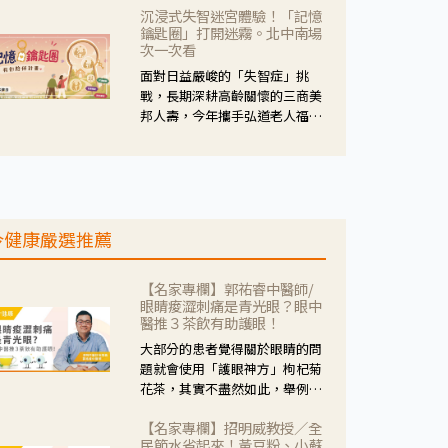
沉浸式失智迷宮體驗！「記憶
人杰藥師表示，這三款藥物目
鑰匙圈」打開迷霧。北中南場
的、作用、風險各有不同，管制
次一次看
與否所帶來的後許影響也不同，
面對日益嚴峻的「失智症」挑
可先了解其特性。
戰，長期深耕高齡關懷的三商美
邦人壽，今年攜手弘道老人福利
基金會，推動關懷計畫。 透過沉
浸式「孟婆體驗」，由講師帶領
參與者化身為旅人，透過情境模
擬、互動討論與卡牌推理等，讓
參與者親身感受失智症者在記憶
今健康嚴選推薦
迷宮中面臨的混亂、判斷困難與
生活挑戰。
【名家專欄】郭祐睿中醫師/
眼睛痠澀刺痛是青光眼？眼中
醫推３茶飲有助護眼！
大部分的患者覺得關於眼睛的問
題就會使用「護眼神方」枸杞菊
花茶，其實不盡然如此，舉例來
說若是眼睛乾澀的人合併結膜
【名家專欄】招明威教授／全
紅、眼睛痛、眼屎多而且顏色
民節水省起來！黃豆粉、小蘇