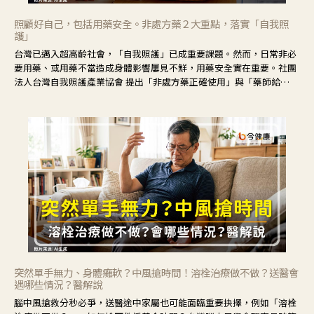
照顧好自己，包括用藥安全。非處方藥２大重點，落實「自我照
護」
台灣已邁入超高齡社會，「自我照護」已成重要課題。然而，日常非必
要用藥、或用藥不當造成身體影響屢見不鮮，用藥安全實在重要。社團
法人台灣自我照護產業協會 提出「非處方藥正確使用」與「藥師給
力」，鼓勵民眾建立安全且正確的自我照護習慣。
突然單手無力、身體癱軟？中風搶時間！溶栓治療做不做？送醫會
遇哪些情況？醫解說
腦中風搶救分秒必爭，送醫途中家屬也可能面臨重要抉擇，例如「溶栓