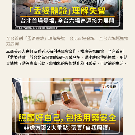
全台首創「孟婆體驗」理解失智 台北首場登場，全台六場巡迴接
力展開
三商美邦人壽與弘道老人福利基金會合作，推廣失智關懷，全台首創
「孟婆體驗」於台北首場實體講座溫馨登場。講座跳脫傳統模式，用結
合情境互動等豐富活動，將抽象的失智轉化為可感受、可討論的生活情
境，並引導民眾在家人開始出現改變時，以理解取代責備、以耐心回應
不安。