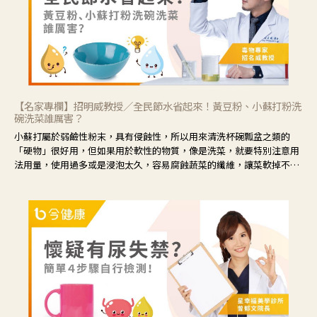
【名家專欄】招明威教授／全民節水省起來！黃豆粉、小蘇打粉洗
碗洗菜誰厲害？
小蘇打屬於弱鹼性粉末，具有侵蝕性，所以用來清洗杯碗瓢盆之類的
「硬物」很好用，但如果用於軟性的物質，像是洗菜，就要特別注意用
法用量，使用過多或是浸泡太久，容易腐蝕蔬菜的纖維，讓菜軟掉不清
脆。