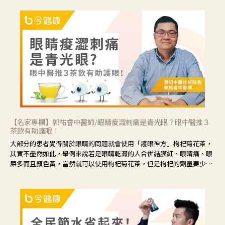
【名家專欄】郭祐睿中醫師/眼睛痠澀刺痛是青光眼？眼中醫推３
茶飲有助護眼！
大部分的患者覺得關於眼睛的問題就會使用「護眼神方」枸杞菊花茶，
其實不盡然如此，舉例來說若是眼睛乾澀的人合併結膜紅、眼睛痛、眼
屎多而且顏色黃，當然就可以使用枸杞菊花茶，但是枸杞的劑量要少，
菊花的劑量要多；若是有以上症狀以外，眼睛還會有灼熱感，眼屎多到
會「牽絲」，也就是水樣分泌物增加，這樣就是感染性結膜炎了，這時
候就要使用菊花、金銀花來治療；假如單純的眼睛乾澀，結膜沒有紅，
眼睛周圍沒有眼屎，這種情況是屬於「陰虛」，就可以使用枸杞、蓮
藕、麥門冬、山藥等比較滋潤的藥材，效果就更顯著。