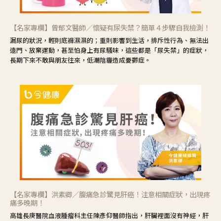
【名家專欄】曾郁文醫師／懷疑有尿失禁？簡單４步驟自我檢測！
漏尿的狀況，輕則底褲濕濕的；重則影響到生活，排斥性行為、無法出
遠門、放棄運動，甚至怕身上有尿騷味，這些都是「尿失禁」的症狀，
長期下來不敢與朋友往來，低潮陰霾造成憂鬱症。
【名家專欄】洪素卿／腹痛急診驚見肝癌！注意相關症狀，出現疼
痛多晚期！
高雄長庚醫院血液腫瘤科主任陳彥仰醫師指出，肝臟裡面沒有神經，肝