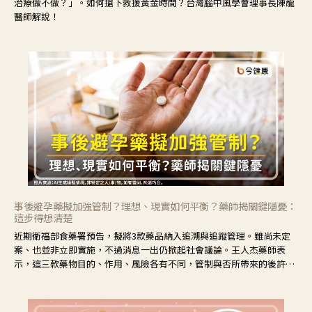
治療做不做？」。如何搶下救援黃金時間？台灣腦中風學會理事長陳龍
醫師解說！
事後避孕藥擬加強管制？理想、現實如何平衡？藥師揭關鍵隱憂：
這步得想清楚
近期衛福部食藥署預告，擬將3款藥品納入追溯與追蹤管理。雖尚未定
案、也並非立即實施，不過消息一出仍掀起社會議論。王人杰藥師表
示，這三款藥物目的、作用、風險各有不同，管制與否所帶來的後許影
響也不同，可先了解其特性。