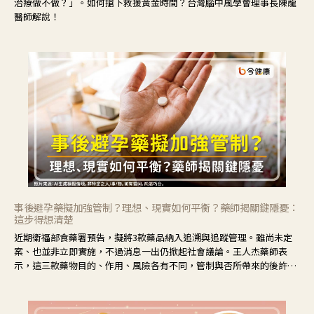
治療做不做？」。如何搶下救援黃金時間？台灣腦中風學會理事長陳龍
醫師解說！
事後避孕藥擬加強管制？理想、現實如何平衡？藥師揭關鍵隱憂：
這步得想清楚
近期衛福部食藥署預告，擬將3款藥品納入追溯與追蹤管理。雖尚未定
案、也並非立即實施，不過消息一出仍掀起社會議論。王人杰藥師表
示，這三款藥物目的、作用、風險各有不同，管制與否所帶來的後許影
響也不同，可先了解其特性。