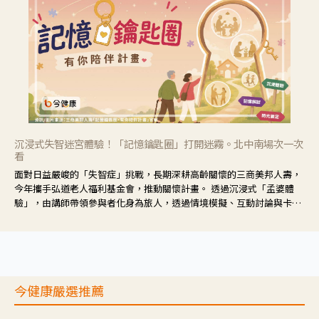
沉浸式失智迷宮體驗！「記憶鑰匙圈」打開迷霧。北中南場次一次
看
面對日益嚴峻的「失智症」挑戰，長期深耕高齡關懷的三商美邦人壽，
今年攜手弘道老人福利基金會，推動關懷計畫。 透過沉浸式「孟婆體
驗」，由講師帶領參與者化身為旅人，透過情境模擬、互動討論與卡牌
推理等，讓參與者親身感受失智症者在記憶迷宮中面臨的混亂、判斷困
難與生活挑戰。
今健康嚴選推薦