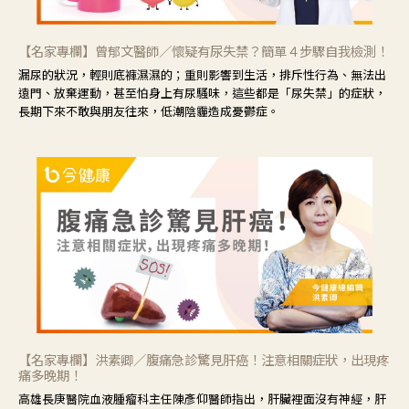
【名家專欄】曾郁文醫師／懷疑有尿失禁？簡單４步驟自我檢測！
漏尿的狀況，輕則底褲濕濕的；重則影響到生活，排斥性行為、無法出
遠門、放棄運動，甚至怕身上有尿騷味，這些都是「尿失禁」的症狀，
長期下來不敢與朋友往來，低潮陰霾造成憂鬱症。
【名家專欄】洪素卿／腹痛急診驚見肝癌！注意相關症狀，出現疼
痛多晚期！
高雄長庚醫院血液腫瘤科主任陳彥仰醫師指出，肝臟裡面沒有神經，肝