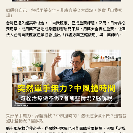
照顧好自己，包括用藥安全。非處方藥２大重點，落實「自我照
護」
台灣已邁入超高齡社會，「自我照護」已成重要課題。然而，日常非必
要用藥、或用藥不當造成身體影響屢見不鮮，用藥安全實在重要。社團
法人台灣自我照護產業協會 提出「非處方藥正確使用」與「藥師給
力」，鼓勵民眾建立安全且正確的自我照護習慣。
突然單手無力、身體癱軟？中風搶時間！溶栓治療做不做？送醫會
遇哪些情況？醫解說
腦中風搶救分秒必爭，送醫途中家屬也可能面臨重要抉擇，例如「溶栓