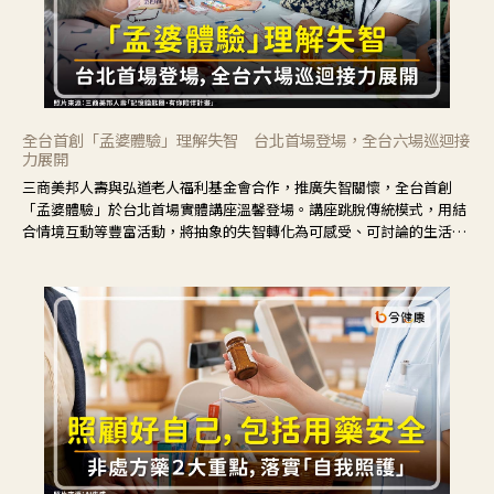
全台首創「孟婆體驗」理解失智 台北首場登場，全台六場巡迴接
力展開
三商美邦人壽與弘道老人福利基金會合作，推廣失智關懷，全台首創
「孟婆體驗」於台北首場實體講座溫馨登場。講座跳脫傳統模式，用結
合情境互動等豐富活動，將抽象的失智轉化為可感受、可討論的生活情
境，並引導民眾在家人開始出現改變時，以理解取代責備、以耐心回應
不安。