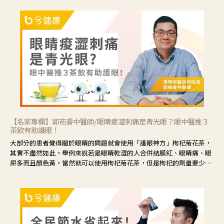
【名家專欄】郭祐睿中醫師/眼睛痠澀刺痛是青光眼？眼中醫推３
茶飲有助護眼！
大部分的患者覺得關於眼睛的問題就會使用「護眼神方」枸杞菊花茶，
其實不盡然如此，舉例來說若是眼睛乾澀的人合併結膜紅、眼睛痛、眼
屎多而且顏色黃，當然就可以使用枸杞菊花茶，但是枸杞的劑量要少，
菊花的劑量要多；若是有以上症狀以外，眼睛還會有灼熱感，眼屎多到
會「牽絲」，也就是水樣分泌物增加，這樣就是感染性結膜炎了，這時
候就要使用菊花、金銀花來治療；假如單純的眼睛乾澀，結膜沒有紅，
眼睛周圍沒有眼屎，這種情況是屬於「陰虛」，就可以使用枸杞、蓮
藕、麥門冬、山藥等比較滋潤的藥材，效果就更顯著。