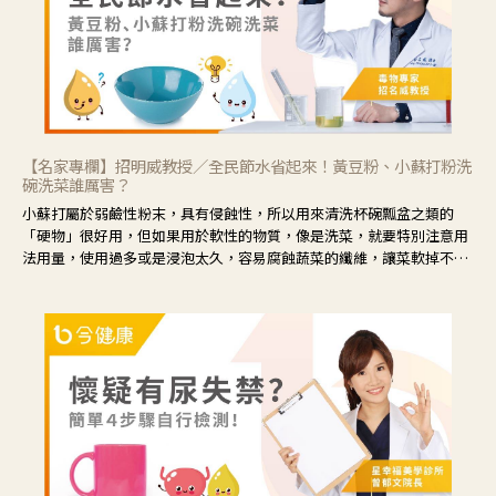
【名家專欄】招明威教授／全民節水省起來！黃豆粉、小蘇打粉洗
碗洗菜誰厲害？
小蘇打屬於弱鹼性粉末，具有侵蝕性，所以用來清洗杯碗瓢盆之類的
「硬物」很好用，但如果用於軟性的物質，像是洗菜，就要特別注意用
法用量，使用過多或是浸泡太久，容易腐蝕蔬菜的纖維，讓菜軟掉不清
脆。