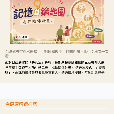
沉浸式失智迷宮體驗！「記憶鑰匙圈」打開迷霧。北中南場次一次
看
面對日益嚴峻的「失智症」挑戰，長期深耕高齡關懷的三商美邦人壽，
今年攜手弘道老人福利基金會，推動關懷計畫。 透過沉浸式「孟婆體
驗」，由講師帶領參與者化身為旅人，透過情境模擬、互動討論與卡牌
推理等，讓參與者親身感受失智症者在記憶迷宮中面臨的混亂、判斷困
難與生活挑戰。
今健康嚴選推薦