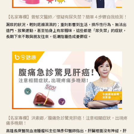
【名家專欄】曾郁文醫師／懷疑有尿失禁？簡單４步驟自我檢測！
漏尿的狀況，輕則底褲濕濕的；重則影響到生活，排斥性行為、無法出
遠門、放棄運動，甚至怕身上有尿騷味，這些都是「尿失禁」的症狀，
長期下來不敢與朋友往來，低潮陰霾造成憂鬱症。
【名家專欄】洪素卿／腹痛急診驚見肝癌！注意相關症狀，出現疼
痛多晚期！
高雄長庚醫院血液腫瘤科主任陳彥仰醫師指出，肝臟裡面沒有神經，肝