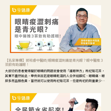
【名家專欄】郭祐睿中醫師/眼睛痠澀刺痛是青光眼？眼中醫推３
茶飲有助護眼！
大部分的患者覺得關於眼睛的問題就會使用「護眼神方」枸杞菊花茶，
其實不盡然如此，舉例來說若是眼睛乾澀的人合併結膜紅、眼睛痛、眼
屎多而且顏色黃，當然就可以使用枸杞菊花茶，但是枸杞的劑量要少，
菊花的劑量要多；若是有以上症狀以外，眼睛還會有灼熱感，眼屎多到
會「牽絲」，也就是水樣分泌物增加，這樣就是感染性結膜炎了，這時
候就要使用菊花、金銀花來治療；假如單純的眼睛乾澀，結膜沒有紅，
眼睛周圍沒有眼屎，這種情況是屬於「陰虛」，就可以使用枸杞、蓮
藕、麥門冬、山藥等比較滋潤的藥材，效果就更顯著。