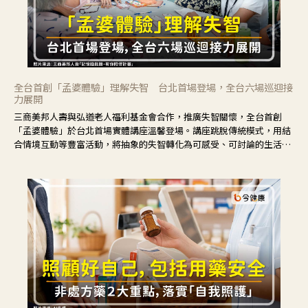
全台首創「孟婆體驗」理解失智 台北首場登場，全台六場巡迴接
力展開
三商美邦人壽與弘道老人福利基金會合作，推廣失智關懷，全台首創
「孟婆體驗」於台北首場實體講座溫馨登場。講座跳脫傳統模式，用結
合情境互動等豐富活動，將抽象的失智轉化為可感受、可討論的生活情
境，並引導民眾在家人開始出現改變時，以理解取代責備、以耐心回應
不安。