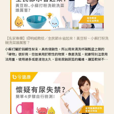
【名家專欄】招明威教授／全民節水省起來！黃豆粉、小蘇打粉洗
碗洗菜誰厲害？
小蘇打屬於弱鹼性粉末，具有侵蝕性，所以用來清洗杯碗瓢盆之類的
「硬物」很好用，但如果用於軟性的物質，像是洗菜，就要特別注意用
法用量，使用過多或是浸泡太久，容易腐蝕蔬菜的纖維，讓菜軟掉不清
脆。