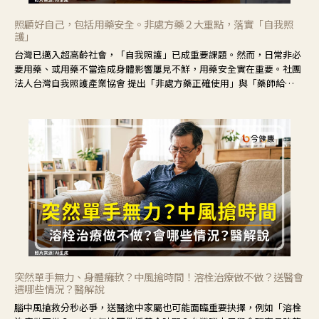
照顧好自己，包括用藥安全。非處方藥２大重點，落實「自我照
護」
台灣已邁入超高齡社會，「自我照護」已成重要課題。然而，日常非必
要用藥、或用藥不當造成身體影響屢見不鮮，用藥安全實在重要。社團
法人台灣自我照護產業協會 提出「非處方藥正確使用」與「藥師給
力」，鼓勵民眾建立安全且正確的自我照護習慣。
突然單手無力、身體癱軟？中風搶時間！溶栓治療做不做？送醫會
遇哪些情況？醫解說
腦中風搶救分秒必爭，送醫途中家屬也可能面臨重要抉擇，例如「溶栓