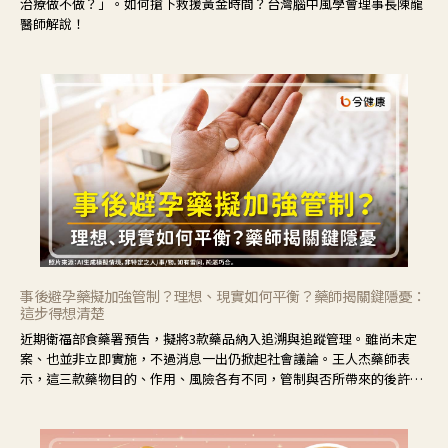
治療做不做？」。如何搶下救援黃金時間？台灣腦中風學會理事長陳龍
醫師解說！
事後避孕藥擬加強管制？理想、現實如何平衡？藥師揭關鍵隱憂：
這步得想清楚
近期衛福部食藥署預告，擬將3款藥品納入追溯與追蹤管理。雖尚未定
案、也並非立即實施，不過消息一出仍掀起社會議論。王人杰藥師表
示，這三款藥物目的、作用、風險各有不同，管制與否所帶來的後許影
響也不同，可先了解其特性。