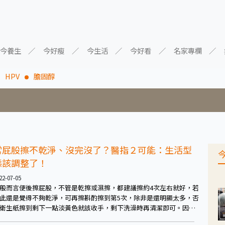
今養生
今好瘦
今生活
今好看
名家專欄
HPV
膽固醇
常屁股擦不乾淨、沒完沒了？醫指２可能：生活型
態該調整了！
22-07-05
般而言便後擦屁股，不管是乾擦或濕擦，都建議擦約4次左右就好，若
此還是覺得不夠乾淨，可再擦斟酌擦到第5次，除非是還明顯太多，否
衛生紙擦到剩下一點淡黃色就該收手，剩下洗澡時再清潔即可。因為
完全乾淨並不容易，若再繼續擦下去、擦到第6次，就很有可能使得肛