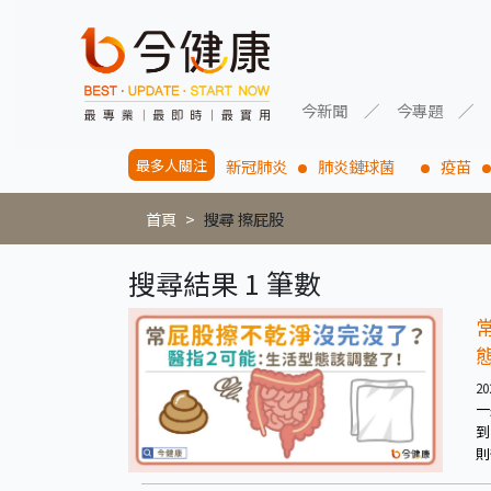
今新聞
今專題
最多人關注
新冠肺炎
肺炎鏈球菌
疫苗
首頁
搜尋 擦屁股
搜尋結果 1 筆數
20
一
到
則
要