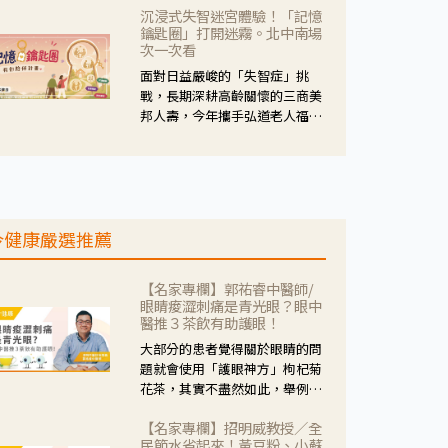
沉浸式失智迷宮體驗！「記憶
人杰藥師表示，這三款藥物目
鑰匙圈」打開迷霧。北中南場
的、作用、風險各有不同，管制
次一次看
與否所帶來的後許影響也不同，
面對日益嚴峻的「失智症」挑
可先了解其特性。
戰，長期深耕高齡關懷的三商美
邦人壽，今年攜手弘道老人福利
基金會，推動關懷計畫。 透過沉
浸式「孟婆體驗」，由講師帶領
參與者化身為旅人，透過情境模
擬、互動討論與卡牌推理等，讓
參與者親身感受失智症者在記憶
今健康嚴選推薦
迷宮中面臨的混亂、判斷困難與
生活挑戰。
【名家專欄】郭祐睿中醫師/
眼睛痠澀刺痛是青光眼？眼中
醫推３茶飲有助護眼！
大部分的患者覺得關於眼睛的問
題就會使用「護眼神方」枸杞菊
花茶，其實不盡然如此，舉例來
說若是眼睛乾澀的人合併結膜
【名家專欄】招明威教授／全
紅、眼睛痛、眼屎多而且顏色
民節水省起來！黃豆粉、小蘇