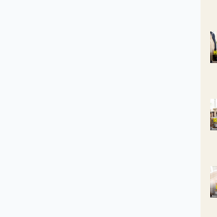
破皮，那麼接下來刺、癢、痛將接踵而至。而若是經常如此，這也反
著生活及健康狀態，應檢視是否飲食型態不佳使得糞便沾黏，或是缺
運動使得腸胃排空效率不佳。