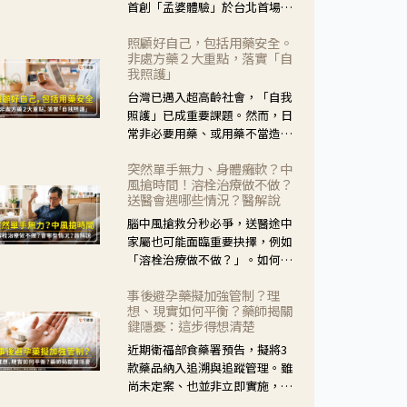
首創「孟婆體驗」於台北首場實
體講座溫馨登場。講座跳脫傳統
照顧好自己，包括用藥安全。
模式，用結合情境互動等豐富活
非處方藥２大重點，落實「自
動，將抽象的失智轉化為可感
我照護」
受、可討論的生活情境，並引導
台灣已邁入超高齡社會，「自我
民眾在家人開始出現改變時，以
照護」已成重要課題。然而，日
理解取代責備、以耐心回應不
常非必要用藥、或用藥不當造成
安。
身體影響屢見不鮮，用藥安全實
突然單手無力、身體癱軟？中
在重要。社團法人台灣自我照護
風搶時間！溶栓治療做不做？
產業協會 提出「非處方藥正確使
送醫會遇哪些情況？醫解說
用」與「藥師給力」，鼓勵民眾
腦中風搶救分秒必爭，送醫途中
建立安全且正確的自我照護習
家屬也可能面臨重要抉擇，例如
慣。
「溶栓治療做不做？」。如何搶
下救援黃金時間？台灣腦中風學
事後避孕藥擬加強管制？理
會理事長陳龍醫師解說！
想、現實如何平衡？藥師揭關
鍵隱憂：這步得想清楚
近期衛福部食藥署預告，擬將3
款藥品納入追溯與追蹤管理。雖
尚未定案、也並非立即實施，不
過消息一出仍掀起社會議論。王