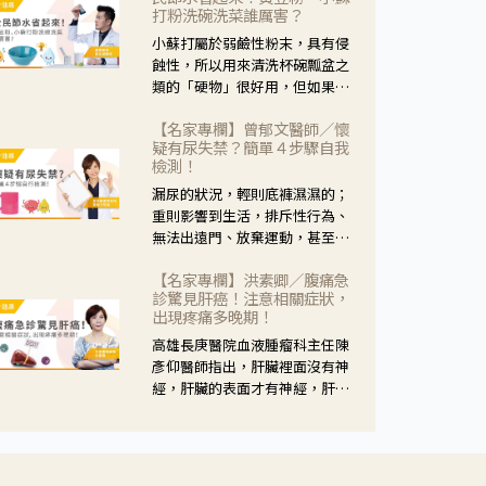
黃，當然就可以使用枸杞菊花
打粉洗碗洗菜誰厲害？
茶，但是枸杞的劑量要少，菊花
小蘇打屬於弱鹼性粉末，具有侵
的劑量要多；若是有以上症狀以
蝕性，所以用來清洗杯碗瓢盆之
外，眼睛還會有灼熱感，眼屎多
類的「硬物」很好用，但如果用
到會「牽絲」，也就是水樣分泌
於軟性的物質，像是洗菜，就要
物增加，這樣就是感染性結膜炎
【名家專欄】曾郁文醫師／懷
特別注意用法用量，使用過多或
了，這時候就要使用菊花、金銀
疑有尿失禁？簡單４步驟自我
是浸泡太久，容易腐蝕蔬菜的纖
花來治療；假如單純的眼睛乾
檢測！
維，讓菜軟掉不清脆。
澀，結膜沒有紅，眼睛周圍沒有
漏尿的狀況，輕則底褲濕濕的；
眼屎，這種情況是屬於「陰
重則影響到生活，排斥性行為、
虛」，就可以使用枸杞、蓮藕、
無法出遠門、放棄運動，甚至怕
麥門冬、山藥等比較滋潤的藥
身上有尿騷味，這些都是「尿失
材，效果就更顯著。
【名家專欄】洪素卿／腹痛急
禁」的症狀，長期下來不敢與朋
診驚見肝癌！注意相關症狀，
友往來，低潮陰霾造成憂鬱症。
出現疼痛多晚期！
高雄長庚醫院血液腫瘤科主任陳
彥仰醫師指出，肝臟裡面沒有神
經，肝臟的表面才有神經，肝臟
的腫瘤如果沒有侵犯到表面是不
會有疼痛的症狀，且如果腫瘤不
夠大，或是沒有遭到劇烈碰撞等
外力影響，多無明顯症狀，一旦