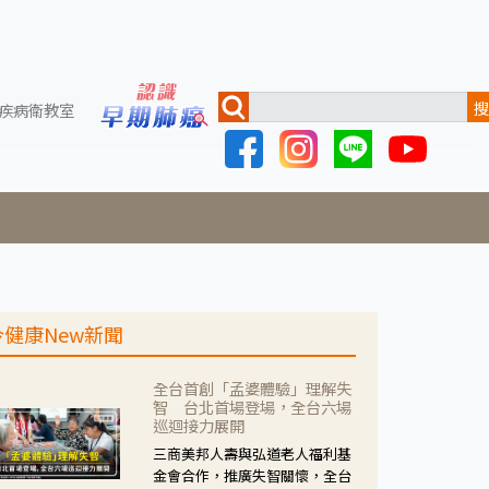
搜
疾病衛教室
今健康New新聞
全台首創「孟婆體驗」理解失
智 台北首場登場，全台六場
巡迴接力展開
三商美邦人壽與弘道老人福利基
金會合作，推廣失智關懷，全台