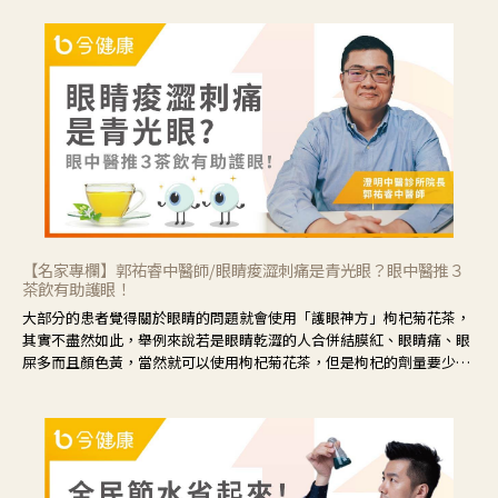
【名家專欄】郭祐睿中醫師/眼睛痠澀刺痛是青光眼？眼中醫推３
茶飲有助護眼！
大部分的患者覺得關於眼睛的問題就會使用「護眼神方」枸杞菊花茶，
其實不盡然如此，舉例來說若是眼睛乾澀的人合併結膜紅、眼睛痛、眼
屎多而且顏色黃，當然就可以使用枸杞菊花茶，但是枸杞的劑量要少，
菊花的劑量要多；若是有以上症狀以外，眼睛還會有灼熱感，眼屎多到
會「牽絲」，也就是水樣分泌物增加，這樣就是感染性結膜炎了，這時
候就要使用菊花、金銀花來治療；假如單純的眼睛乾澀，結膜沒有紅，
眼睛周圍沒有眼屎，這種情況是屬於「陰虛」，就可以使用枸杞、蓮
藕、麥門冬、山藥等比較滋潤的藥材，效果就更顯著。