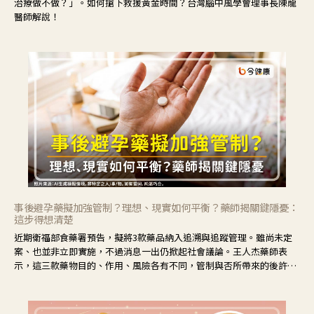
治療做不做？」。如何搶下救援黃金時間？台灣腦中風學會理事長陳龍
醫師解說！
事後避孕藥擬加強管制？理想、現實如何平衡？藥師揭關鍵隱憂：
這步得想清楚
近期衛福部食藥署預告，擬將3款藥品納入追溯與追蹤管理。雖尚未定
案、也並非立即實施，不過消息一出仍掀起社會議論。王人杰藥師表
示，這三款藥物目的、作用、風險各有不同，管制與否所帶來的後許影
響也不同，可先了解其特性。