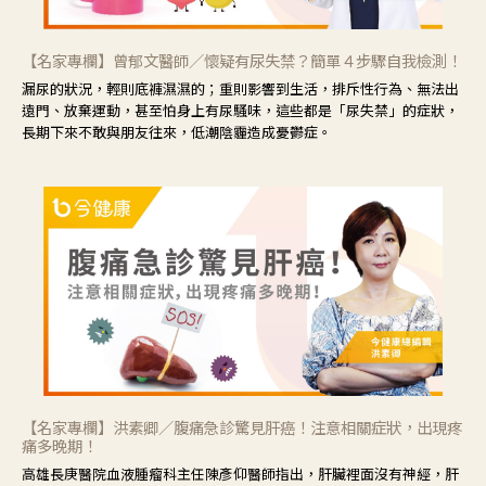
【名家專欄】曾郁文醫師／懷疑有尿失禁？簡單４步驟自我檢測！
漏尿的狀況，輕則底褲濕濕的；重則影響到生活，排斥性行為、無法出
遠門、放棄運動，甚至怕身上有尿騷味，這些都是「尿失禁」的症狀，
長期下來不敢與朋友往來，低潮陰霾造成憂鬱症。
【名家專欄】洪素卿／腹痛急診驚見肝癌！注意相關症狀，出現疼
痛多晚期！
高雄長庚醫院血液腫瘤科主任陳彥仰醫師指出，肝臟裡面沒有神經，肝