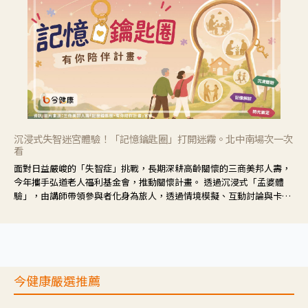
沉浸式失智迷宮體驗！「記憶鑰匙圈」打開迷霧。北中南場次一次
看
面對日益嚴峻的「失智症」挑戰，長期深耕高齡關懷的三商美邦人壽，
今年攜手弘道老人福利基金會，推動關懷計畫。 透過沉浸式「孟婆體
驗」，由講師帶領參與者化身為旅人，透過情境模擬、互動討論與卡牌
推理等，讓參與者親身感受失智症者在記憶迷宮中面臨的混亂、判斷困
難與生活挑戰。
今健康嚴選推薦