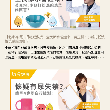
【名家專欄】招明威教授／全民節水省起來！黃豆粉、小蘇打粉洗
碗洗菜誰厲害？
小蘇打屬於弱鹼性粉末，具有侵蝕性，所以用來清洗杯碗瓢盆之類的
「硬物」很好用，但如果用於軟性的物質，像是洗菜，就要特別注意用
法用量，使用過多或是浸泡太久，容易腐蝕蔬菜的纖維，讓菜軟掉不清
脆。