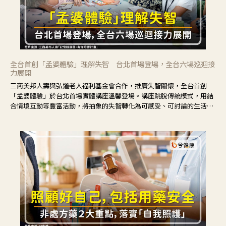
全台首創「孟婆體驗」理解失智 台北首場登場，全台六場巡迴接
力展開
三商美邦人壽與弘道老人福利基金會合作，推廣失智關懷，全台首創
「孟婆體驗」於台北首場實體講座溫馨登場。講座跳脫傳統模式，用結
合情境互動等豐富活動，將抽象的失智轉化為可感受、可討論的生活情
境，並引導民眾在家人開始出現改變時，以理解取代責備、以耐心回應
不安。