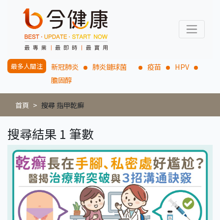
最多人關注
新冠肺炎
肺炎鏈球菌
疫苗
HPV
膽固醇
首頁
搜尋 指甲乾癬
搜尋結果 1 筆數