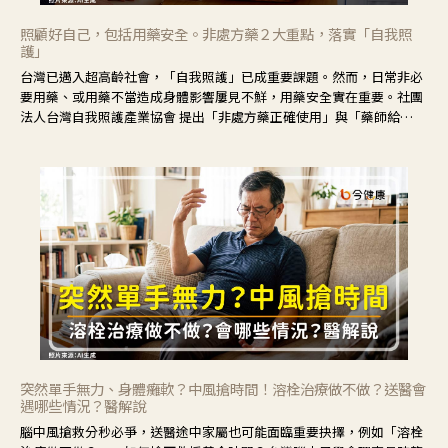
照顧好自己，包括用藥安全。非處方藥２大重點，落實「自我照
護」
台灣已邁入超高齡社會，「自我照護」已成重要課題。然而，日常非必
要用藥、或用藥不當造成身體影響屢見不鮮，用藥安全實在重要。社團
法人台灣自我照護產業協會 提出「非處方藥正確使用」與「藥師給
力」，鼓勵民眾建立安全且正確的自我照護習慣。
突然單手無力、身體癱軟？中風搶時間！溶栓治療做不做？送醫會
遇哪些情況？醫解說
腦中風搶救分秒必爭，送醫途中家屬也可能面臨重要抉擇，例如「溶栓