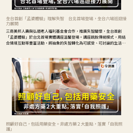
全台首創「孟婆體驗」理解失智 台北首場登場，全台六場巡迴接
力展開
三商美邦人壽與弘道老人福利基金會合作，推廣失智關懷，全台首創
「孟婆體驗」於台北首場實體講座溫馨登場。講座跳脫傳統模式，用結
合情境互動等豐富活動，將抽象的失智轉化為可感受、可討論的生活情
境，並引導民眾在家人開始出現改變時，以理解取代責備、以耐心回應
不安。
照顧好自己，包括用藥安全。非處方藥２大重點，落實「自我照
護」