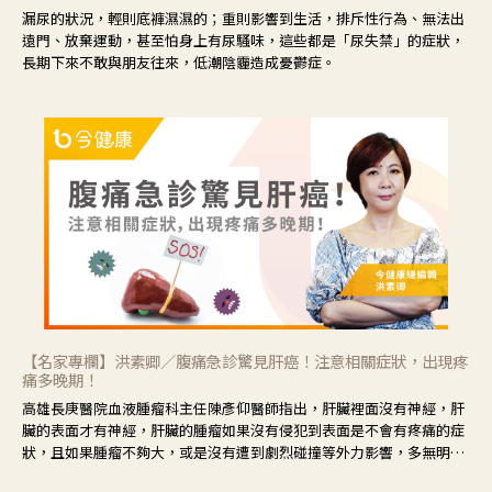
漏尿的狀況，輕則底褲濕濕的；重則影響到生活，排斥性行為、無法出
遠門、放棄運動，甚至怕身上有尿騷味，這些都是「尿失禁」的症狀，
長期下來不敢與朋友往來，低潮陰霾造成憂鬱症。
【名家專欄】洪素卿／腹痛急診驚見肝癌！注意相關症狀，出現疼
痛多晚期！
高雄長庚醫院血液腫瘤科主任陳彥仰醫師指出，肝臟裡面沒有神經，肝
臟的表面才有神經，肝臟的腫瘤如果沒有侵犯到表面是不會有疼痛的症
狀，且如果腫瘤不夠大，或是沒有遭到劇烈碰撞等外力影響，多無明顯
症狀，一旦患者出現疲勞、食慾不振、體重減輕、上腹部悶痛、肝功能