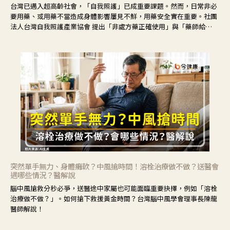
台灣已邁入超高齡社會，「自我照護」已成重要課題。然而，日常非必
要用藥、或用藥不當造成身體影響屢見不鮮，用藥安全實在重要。社團
法人台灣自我照護產業協會 提出「非處方藥正確使用」與「藥師給
力」，鼓勵民眾建立安全且正確的自我照護習慣。
突然單手無力、身體癱軟？中風搶時間！溶栓治療做不做？送醫會
遇哪些情況？醫解說
腦中風搶救分秒必爭，送醫途中家屬也可能面臨重要抉擇，例如「溶栓
治療做不做？」。如何搶下救援黃金時間？台灣腦中風學會理事長陳龍
醫師解說！