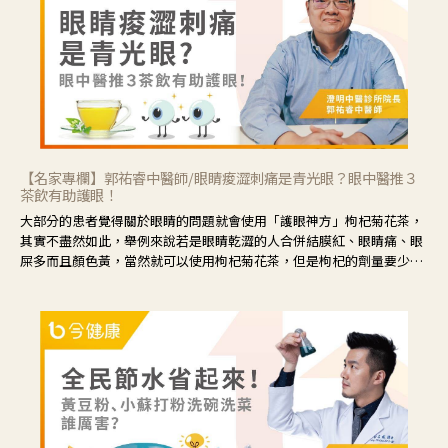
【名家專欄】郭祐睿中醫師/眼睛痠澀刺痛是青光眼？眼中醫推３
茶飲有助護眼！
大部分的患者覺得關於眼睛的問題就會使用「護眼神方」枸杞菊花茶，
其實不盡然如此，舉例來說若是眼睛乾澀的人合併結膜紅、眼睛痛、眼
屎多而且顏色黃，當然就可以使用枸杞菊花茶，但是枸杞的劑量要少，
菊花的劑量要多；若是有以上症狀以外，眼睛還會有灼熱感，眼屎多到
會「牽絲」，也就是水樣分泌物增加，這樣就是感染性結膜炎了，這時
候就要使用菊花、金銀花來治療；假如單純的眼睛乾澀，結膜沒有紅，
眼睛周圍沒有眼屎，這種情況是屬於「陰虛」，就可以使用枸杞、蓮
藕、麥門冬、山藥等比較滋潤的藥材，效果就更顯著。