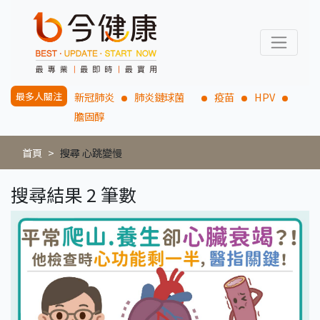
最多人關注
新冠肺炎
肺炎鏈球菌
疫苗
HPV
膽固醇
首頁
搜尋 心跳變慢
搜尋結果 2 筆數