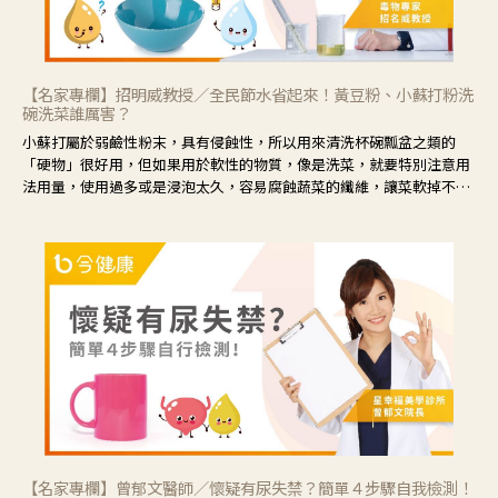
【名家專欄】招明威教授／全民節水省起來！黃豆粉、小蘇打粉洗
碗洗菜誰厲害？
小蘇打屬於弱鹼性粉末，具有侵蝕性，所以用來清洗杯碗瓢盆之類的
「硬物」很好用，但如果用於軟性的物質，像是洗菜，就要特別注意用
法用量，使用過多或是浸泡太久，容易腐蝕蔬菜的纖維，讓菜軟掉不清
脆。
【名家專欄】曾郁文醫師／懷疑有尿失禁？簡單４步驟自我檢測！