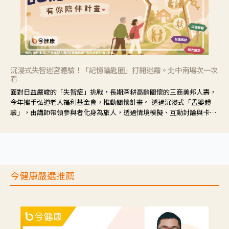
沉浸式失智迷宮體驗！「記憶鑰匙圈」打開迷霧。北中南場次一次
看
面對日益嚴峻的「失智症」挑戰，長期深耕高齡關懷的三商美邦人壽，
今年攜手弘道老人福利基金會，推動關懷計畫。 透過沉浸式「孟婆體
驗」，由講師帶領參與者化身為旅人，透過情境模擬、互動討論與卡牌
推理等，讓參與者親身感受失智症者在記憶迷宮中面臨的混亂、判斷困
難與生活挑戰。
今健康嚴選推薦