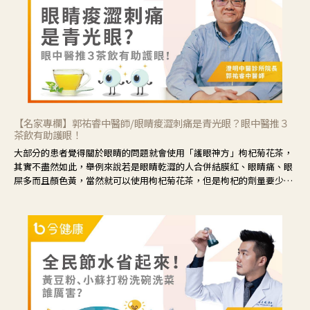
【名家專欄】郭祐睿中醫師/眼睛痠澀刺痛是青光眼？眼中醫推３
茶飲有助護眼！
大部分的患者覺得關於眼睛的問題就會使用「護眼神方」枸杞菊花茶，
其實不盡然如此，舉例來說若是眼睛乾澀的人合併結膜紅、眼睛痛、眼
屎多而且顏色黃，當然就可以使用枸杞菊花茶，但是枸杞的劑量要少，
菊花的劑量要多；若是有以上症狀以外，眼睛還會有灼熱感，眼屎多到
會「牽絲」，也就是水樣分泌物增加，這樣就是感染性結膜炎了，這時
候就要使用菊花、金銀花來治療；假如單純的眼睛乾澀，結膜沒有紅，
眼睛周圍沒有眼屎，這種情況是屬於「陰虛」，就可以使用枸杞、蓮
藕、麥門冬、山藥等比較滋潤的藥材，效果就更顯著。