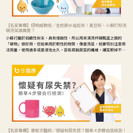
【名家專欄】招明威教授／全民節水省起來！黃豆粉、小蘇打粉洗
碗洗菜誰厲害？
小蘇打屬於弱鹼性粉末，具有侵蝕性，所以用來清洗杯碗瓢盆之類的
「硬物」很好用，但如果用於軟性的物質，像是洗菜，就要特別注意用
法用量，使用過多或是浸泡太久，容易腐蝕蔬菜的纖維，讓菜軟掉不清
脆。
【名家專欄】曾郁文醫師／懷疑有尿失禁？簡單４步驟自我檢測！