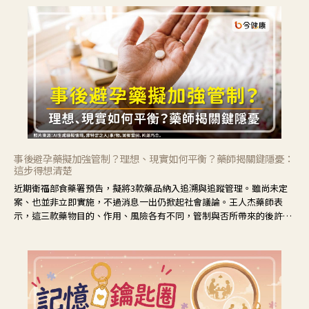
事後避孕藥擬加強管制？理想、現實如何平衡？藥師揭關鍵隱憂：
這步得想清楚
近期衛福部食藥署預告，擬將3款藥品納入追溯與追蹤管理。雖尚未定
案、也並非立即實施，不過消息一出仍掀起社會議論。王人杰藥師表
示，這三款藥物目的、作用、風險各有不同，管制與否所帶來的後許影
響也不同，可先了解其特性。