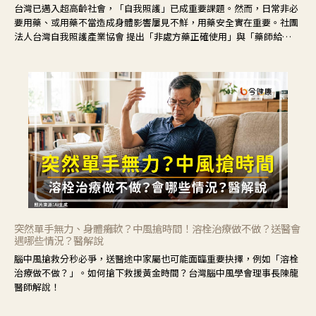
台灣已邁入超高齡社會，「自我照護」已成重要課題。然而，日常非必
要用藥、或用藥不當造成身體影響屢見不鮮，用藥安全實在重要。社團
法人台灣自我照護產業協會 提出「非處方藥正確使用」與「藥師給
力」，鼓勵民眾建立安全且正確的自我照護習慣。
突然單手無力、身體癱軟？中風搶時間！溶栓治療做不做？送醫會
遇哪些情況？醫解說
腦中風搶救分秒必爭，送醫途中家屬也可能面臨重要抉擇，例如「溶栓
治療做不做？」。如何搶下救援黃金時間？台灣腦中風學會理事長陳龍
醫師解說！