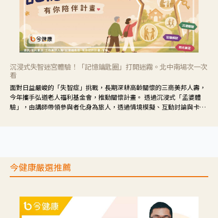
沉浸式失智迷宮體驗！「記憶鑰匙圈」打開迷霧。北中南場次一次
看
面對日益嚴峻的「失智症」挑戰，長期深耕高齡關懷的三商美邦人壽，
今年攜手弘道老人福利基金會，推動關懷計畫。 透過沉浸式「孟婆體
驗」，由講師帶領參與者化身為旅人，透過情境模擬、互動討論與卡牌
推理等，讓參與者親身感受失智症者在記憶迷宮中面臨的混亂、判斷困
難與生活挑戰。
今健康嚴選推薦