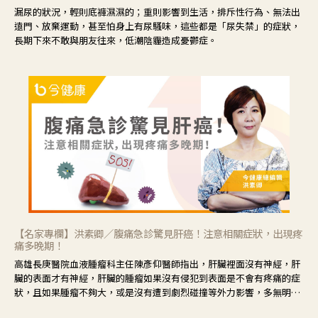
漏尿的狀況，輕則底褲濕濕的；重則影響到生活，排斥性行為、無法出
遠門、放棄運動，甚至怕身上有尿騷味，這些都是「尿失禁」的症狀，
長期下來不敢與朋友往來，低潮陰霾造成憂鬱症。
【名家專欄】洪素卿／腹痛急診驚見肝癌！注意相關症狀，出現疼
痛多晚期！
高雄長庚醫院血液腫瘤科主任陳彥仰醫師指出，肝臟裡面沒有神經，肝
臟的表面才有神經，肝臟的腫瘤如果沒有侵犯到表面是不會有疼痛的症
狀，且如果腫瘤不夠大，或是沒有遭到劇烈碰撞等外力影響，多無明顯
症狀，一旦患者出現疲勞、食慾不振、體重減輕、上腹部悶痛、肝功能