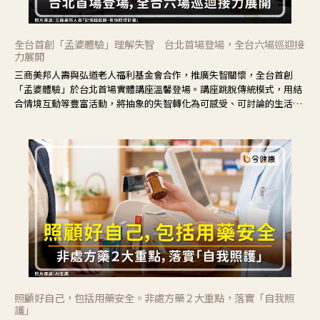
全台首創「孟婆體驗」理解失智 台北首場登場，全台六場巡迴接
力展開
三商美邦人壽與弘道老人福利基金會合作，推廣失智關懷，全台首創
「孟婆體驗」於台北首場實體講座溫馨登場。講座跳脫傳統模式，用結
合情境互動等豐富活動，將抽象的失智轉化為可感受、可討論的生活情
境，並引導民眾在家人開始出現改變時，以理解取代責備、以耐心回應
不安。
照顧好自己，包括用藥安全。非處方藥２大重點，落實「自我照
護」