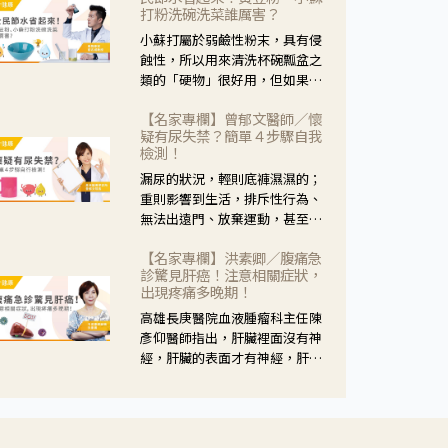
黃，當然就可以使用枸杞菊花
打粉洗碗洗菜誰厲害？
茶，但是枸杞的劑量要少，菊花
小蘇打屬於弱鹼性粉末，具有侵
的劑量要多；若是有以上症狀以
蝕性，所以用來清洗杯碗瓢盆之
外，眼睛還會有灼熱感，眼屎多
類的「硬物」很好用，但如果用
到會「牽絲」，也就是水樣分泌
於軟性的物質，像是洗菜，就要
物增加，這樣就是感染性結膜炎
【名家專欄】曾郁文醫師／懷
特別注意用法用量，使用過多或
了，這時候就要使用菊花、金銀
疑有尿失禁？簡單４步驟自我
是浸泡太久，容易腐蝕蔬菜的纖
花來治療；假如單純的眼睛乾
檢測！
維，讓菜軟掉不清脆。
澀，結膜沒有紅，眼睛周圍沒有
漏尿的狀況，輕則底褲濕濕的；
眼屎，這種情況是屬於「陰
重則影響到生活，排斥性行為、
虛」，就可以使用枸杞、蓮藕、
無法出遠門、放棄運動，甚至怕
麥門冬、山藥等比較滋潤的藥
身上有尿騷味，這些都是「尿失
材，效果就更顯著。
【名家專欄】洪素卿／腹痛急
禁」的症狀，長期下來不敢與朋
診驚見肝癌！注意相關症狀，
友往來，低潮陰霾造成憂鬱症。
出現疼痛多晚期！
高雄長庚醫院血液腫瘤科主任陳
彥仰醫師指出，肝臟裡面沒有神
經，肝臟的表面才有神經，肝臟
的腫瘤如果沒有侵犯到表面是不
會有疼痛的症狀，且如果腫瘤不
夠大，或是沒有遭到劇烈碰撞等
外力影響，多無明顯症狀，一旦