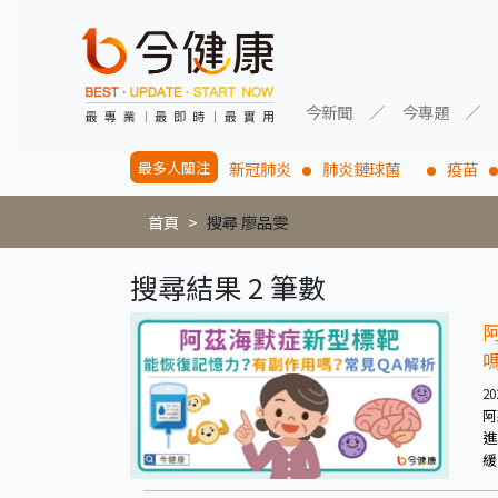
今新聞
今專題
最多人關注
新冠肺炎
肺炎鏈球菌
疫苗
首頁
搜尋 廖品雯
搜尋結果 2 筆數
20
阿
進
緩
(