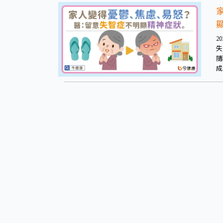
20
失
隨
成
失
師