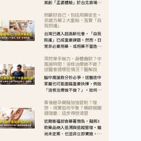
首創「孟婆體驗」於台北首場實
體講座溫馨登場。講座跳脫傳統
照顧好自己，包括用藥安全。
模式，用結合情境互動等豐富活
非處方藥２大重點，落實「自
動，將抽象的失智轉化為可感
我照護」
受、可討論的生活情境，並引導
台灣已邁入超高齡社會，「自我
民眾在家人開始出現改變時，以
照護」已成重要課題。然而，日
理解取代責備、以耐心回應不
常非必要用藥、或用藥不當造成
安。
身體影響屢見不鮮，用藥安全實
突然單手無力、身體癱軟？中
在重要。社團法人台灣自我照護
風搶時間！溶栓治療做不做？
產業協會 提出「非處方藥正確使
送醫會遇哪些情況？醫解說
用」與「藥師給力」，鼓勵民眾
腦中風搶救分秒必爭，送醫途中
建立安全且正確的自我照護習
家屬也可能面臨重要抉擇，例如
慣。
「溶栓治療做不做？」。如何搶
下救援黃金時間？台灣腦中風學
事後避孕藥擬加強管制？理
會理事長陳龍醫師解說！
想、現實如何平衡？藥師揭關
鍵隱憂：這步得想清楚
近期衛福部食藥署預告，擬將3
款藥品納入追溯與追蹤管理。雖
尚未定案、也並非立即實施，不
過消息一出仍掀起社會議論。王