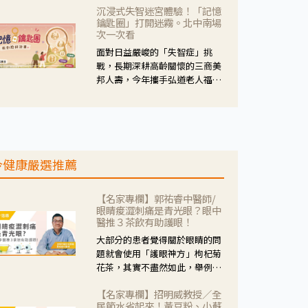
沉浸式失智迷宮體驗！「記憶
人杰藥師表示，這三款藥物目
鑰匙圈」打開迷霧。北中南場
的、作用、風險各有不同，管制
次一次看
與否所帶來的後許影響也不同，
面對日益嚴峻的「失智症」挑
可先了解其特性。
戰，長期深耕高齡關懷的三商美
邦人壽，今年攜手弘道老人福利
基金會，推動關懷計畫。 透過沉
浸式「孟婆體驗」，由講師帶領
參與者化身為旅人，透過情境模
擬、互動討論與卡牌推理等，讓
參與者親身感受失智症者在記憶
今健康嚴選推薦
迷宮中面臨的混亂、判斷困難與
生活挑戰。
【名家專欄】郭祐睿中醫師/
眼睛痠澀刺痛是青光眼？眼中
醫推３茶飲有助護眼！
大部分的患者覺得關於眼睛的問
題就會使用「護眼神方」枸杞菊
花茶，其實不盡然如此，舉例來
說若是眼睛乾澀的人合併結膜
【名家專欄】招明威教授／全
紅、眼睛痛、眼屎多而且顏色
民節水省起來！黃豆粉、小蘇