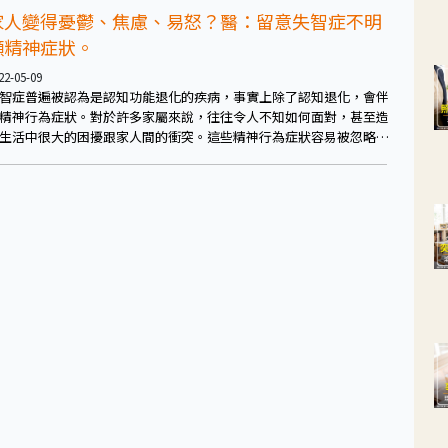
家人變得憂鬱、焦慮、易怒？醫：留意失智症不明
顯精神症狀。
22-05-09
智症普遍被認為是認知功能退化的疾病，事實上除了認知退化，會伴
精神行為症狀。對於許多家屬來說，往往令人不知如何面對，甚至造
生活中很大的困擾跟家人間的衝突。這些精神行為症狀容易被忽略跟
智症的相關性，也延誤了就醫的時機。國泰綜合醫院神經內科主治醫
廖品雯指出常見情況及觸發情境，也提供應對方式參考。