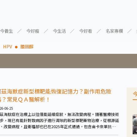
今養生
今好瘦
今生活
今好看
名家專欄
HPV
膽固醇
阿茲海默症新型標靶能恢復記憶力？副作用危險
嗎？常見ＱＡ醫解析！
26-06-25
茲海默症在治療上以往僅能延緩症狀，無法改變病程。隨著醫療技術
步，現已有能針對致病因子進行清除的新型標靶藥物治療，從根源延
、改變病程，且衛福部也已在2025年正式通過，包含侖卡奈單抗
Lecanemab)與多奈單抗(Donanemab)兩款藥物。