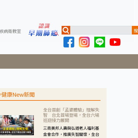
搜
疾病衛教室
今健康New新聞
全台首創「孟婆體驗」理解失
智 台北首場登場，全台六場
巡迴接力展開
三商美邦人壽與弘道老人福利基
金會合作，推廣失智關懷，全台