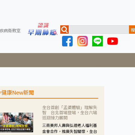
搜
疾病衛教室
今健康New新聞
全台首創「孟婆體驗」理解失
智 台北首場登場，全台六場
巡迴接力展開
三商美邦人壽與弘道老人福利基
金會合作，推廣失智關懷，全台