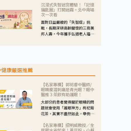
沉浸式失智迷宮體驗！「記憶
人杰藥師表示，這三款藥物目
鑰匙圈」打開迷霧。北中南場
的、作用、風險各有不同，管制
次一次看
與否所帶來的後許影響也不同，
面對日益嚴峻的「失智症」挑
可先了解其特性。
戰，長期深耕高齡關懷的三商美
邦人壽，今年攜手弘道老人福利
基金會，推動關懷計畫。 透過沉
浸式「孟婆體驗」，由講師帶領
參與者化身為旅人，透過情境模
擬、互動討論與卡牌推理等，讓
參與者親身感受失智症者在記憶
今健康嚴選推薦
迷宮中面臨的混亂、判斷困難與
生活挑戰。
【名家專欄】郭祐睿中醫師/
眼睛痠澀刺痛是青光眼？眼中
醫推３茶飲有助護眼！
大部分的患者覺得關於眼睛的問
題就會使用「護眼神方」枸杞菊
花茶，其實不盡然如此，舉例來
說若是眼睛乾澀的人合併結膜
【名家專欄】招明威教授／全
紅、眼睛痛、眼屎多而且顏色
民節水省起來！黃豆粉、小蘇