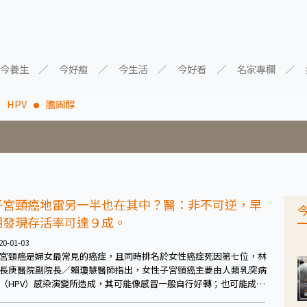
今養生
今好瘦
今生活
今好看
名家專欄
HPV
膽固醇
子宮頸癌地雷另一半也在其中？醫：非不可逆，早
期發現存活率可達９成。
20-01-03
宮頸癌是婦女最常見的癌症，且同時排名於女性癌症死因第七位，林
長庚醫院副院長／賴瓊慧醫師指出，女性子宮頸癌主要由人類乳突病
（HPV）感染演變所造成，其可能像感冒一般自行好轉；也可能成為
續性帶原；也有可能演變成尚未有能力侵襲、擴散，可經妥善處理便