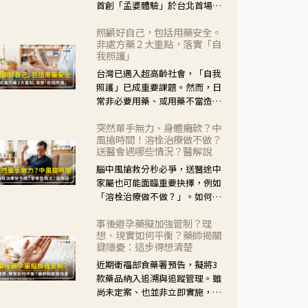
首創「孟婆體驗」於台北首場實
體講座溫馨登場。講座跳脫傳統
照顧好自己，包括用藥安全。
模式，用結合情境互動等豐富活
非處方藥２大重點，落實「自
動，將抽象的失智轉化為可感
我照護」
受、可討論的生活情境，並引導
台灣已邁入超高齡社會，「自我
民眾在家人開始出現改變時，以
照護」已成重要課題。然而，日
理解取代責備、以耐心回應不
常非必要用藥、或用藥不當造成
安。
身體影響屢見不鮮，用藥安全實
突然單手無力、身體癱軟？中
在重要。社團法人台灣自我照護
風搶時間！溶栓治療做不做？
產業協會 提出「非處方藥正確使
送醫會遇哪些情況？醫解說
用」與「藥師給力」，鼓勵民眾
腦中風搶救分秒必爭，送醫途中
建立安全且正確的自我照護習
家屬也可能面臨重要抉擇，例如
慣。
「溶栓治療做不做？」。如何搶
下救援黃金時間？台灣腦中風學
事後避孕藥擬加強管制？理
會理事長陳龍醫師解說！
想、現實如何平衡？藥師揭關
鍵隱憂：這步得想清楚
近期衛福部食藥署預告，擬將3
款藥品納入追溯與追蹤管理。雖
尚未定案、也並非立即實施，不
過消息一出仍掀起社會議論。王