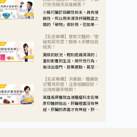
黃，當然就可以使用枸杞菊花
打粉洗碗洗菜誰厲害？
茶，但是枸杞的劑量要少，菊花
小蘇打屬於弱鹼性粉末，具有侵
的劑量要多；若是有以上症狀以
蝕性，所以用來清洗杯碗瓢盆之
外，眼睛還會有灼熱感，眼屎多
類的「硬物」很好用，但如果用
到會「牽絲」，也就是水樣分泌
於軟性的物質，像是洗菜，就要
物增加，這樣就是感染性結膜炎
【名家專欄】曾郁文醫師／懷
特別注意用法用量，使用過多或
了，這時候就要使用菊花、金銀
疑有尿失禁？簡單４步驟自我
是浸泡太久，容易腐蝕蔬菜的纖
花來治療；假如單純的眼睛乾
檢測！
維，讓菜軟掉不清脆。
澀，結膜沒有紅，眼睛周圍沒有
漏尿的狀況，輕則底褲濕濕的；
眼屎，這種情況是屬於「陰
重則影響到生活，排斥性行為、
虛」，就可以使用枸杞、蓮藕、
無法出遠門、放棄運動，甚至怕
麥門冬、山藥等比較滋潤的藥
身上有尿騷味，這些都是「尿失
材，效果就更顯著。
【名家專欄】洪素卿／腹痛急
禁」的症狀，長期下來不敢與朋
診驚見肝癌！注意相關症狀，
友往來，低潮陰霾造成憂鬱症。
出現疼痛多晚期！
高雄長庚醫院血液腫瘤科主任陳
彥仰醫師指出，肝臟裡面沒有神
經，肝臟的表面才有神經，肝臟
的腫瘤如果沒有侵犯到表面是不
會有疼痛的症狀，且如果腫瘤不
夠大，或是沒有遭到劇烈碰撞等
外力影響，多無明顯症狀，一旦