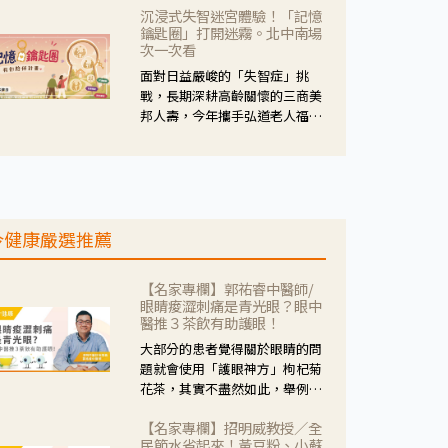
沉浸式失智迷宮體驗！「記憶
人杰藥師表示，這三款藥物目
鑰匙圈」打開迷霧。北中南場
的、作用、風險各有不同，管制
次一次看
與否所帶來的後許影響也不同，
面對日益嚴峻的「失智症」挑
可先了解其特性。
戰，長期深耕高齡關懷的三商美
邦人壽，今年攜手弘道老人福利
基金會，推動關懷計畫。 透過沉
浸式「孟婆體驗」，由講師帶領
參與者化身為旅人，透過情境模
擬、互動討論與卡牌推理等，讓
參與者親身感受失智症者在記憶
今健康嚴選推薦
迷宮中面臨的混亂、判斷困難與
生活挑戰。
【名家專欄】郭祐睿中醫師/
眼睛痠澀刺痛是青光眼？眼中
醫推３茶飲有助護眼！
大部分的患者覺得關於眼睛的問
題就會使用「護眼神方」枸杞菊
花茶，其實不盡然如此，舉例來
說若是眼睛乾澀的人合併結膜
【名家專欄】招明威教授／全
紅、眼睛痛、眼屎多而且顏色
民節水省起來！黃豆粉、小蘇