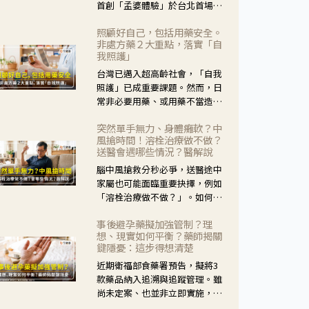
首創「孟婆體驗」於台北首場實
體講座溫馨登場。講座跳脫傳統
照顧好自己，包括用藥安全。
模式，用結合情境互動等豐富活
非處方藥２大重點，落實「自
動，將抽象的失智轉化為可感
我照護」
受、可討論的生活情境，並引導
台灣已邁入超高齡社會，「自我
民眾在家人開始出現改變時，以
照護」已成重要課題。然而，日
理解取代責備、以耐心回應不
常非必要用藥、或用藥不當造成
安。
身體影響屢見不鮮，用藥安全實
突然單手無力、身體癱軟？中
在重要。社團法人台灣自我照護
風搶時間！溶栓治療做不做？
產業協會 提出「非處方藥正確使
送醫會遇哪些情況？醫解說
用」與「藥師給力」，鼓勵民眾
腦中風搶救分秒必爭，送醫途中
建立安全且正確的自我照護習
家屬也可能面臨重要抉擇，例如
慣。
「溶栓治療做不做？」。如何搶
下救援黃金時間？台灣腦中風學
事後避孕藥擬加強管制？理
會理事長陳龍醫師解說！
想、現實如何平衡？藥師揭關
鍵隱憂：這步得想清楚
近期衛福部食藥署預告，擬將3
款藥品納入追溯與追蹤管理。雖
尚未定案、也並非立即實施，不
過消息一出仍掀起社會議論。王