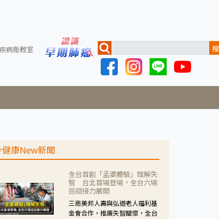
搜
疾病衛教室
今健康New新聞
全台首創「孟婆體驗」理解失
智 台北首場登場，全台六場
巡迴接力展開
三商美邦人壽與弘道老人福利基
金會合作，推廣失智關懷，全台