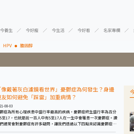
今養生
今好瘦
今生活
今好看
名家專欄
HPV
膽固醇
「像戴著灰白濾鏡看世界」憂鬱症為何發生？身邊
親友如何避免「踩雷」加重病情？
21-08-03
鬱症為所有心理疾患中盛行率最高的疾病，憂鬱症終生盛行率為百分
5至17，也就是說一百人中有5至17人在一生中會罹患一次憂鬱症。讀
們通常會對憂鬱症有許多疑問，讓我們透過以下四點來認識憂鬱症，
學習如何幫助罹患憂鬱症的親友吧。