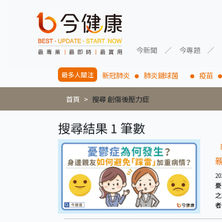
今新聞
今專題
最多人關注
新冠肺炎
肺炎鏈球菌
疫苗
首頁
搜尋 創傷後壓力症
搜尋結果 1 筆數
20
憂
之
者
並