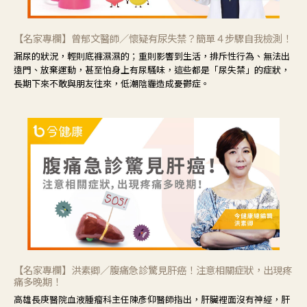
【名家專欄】曾郁文醫師／懷疑有尿失禁？簡單４步驟自我檢測！
漏尿的狀況，輕則底褲濕濕的；重則影響到生活，排斥性行為、無法出
遠門、放棄運動，甚至怕身上有尿騷味，這些都是「尿失禁」的症狀，
長期下來不敢與朋友往來，低潮陰霾造成憂鬱症。
【名家專欄】洪素卿／腹痛急診驚見肝癌！注意相關症狀，出現疼
痛多晚期！
高雄長庚醫院血液腫瘤科主任陳彥仰醫師指出，肝臟裡面沒有神經，肝