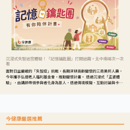
沉浸式失智迷宮體驗！「記憶鑰匙圈」打開迷霧。北中南場次一次
看
面對日益嚴峻的「失智症」挑戰，長期深耕高齡關懷的三商美邦人壽，
今年攜手弘道老人福利基金會，推動關懷計畫。 透過沉浸式「孟婆體
驗」，由講師帶領參與者化身為旅人，透過情境模擬、互動討論與卡牌
推理等，讓參與者親身感受失智症者在記憶迷宮中面臨的混亂、判斷困
難與生活挑戰。
今健康嚴選推薦