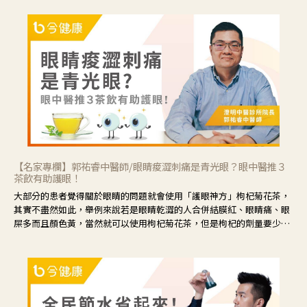
【名家專欄】郭祐睿中醫師/眼睛痠澀刺痛是青光眼？眼中醫推３
茶飲有助護眼！
大部分的患者覺得關於眼睛的問題就會使用「護眼神方」枸杞菊花茶，
其實不盡然如此，舉例來說若是眼睛乾澀的人合併結膜紅、眼睛痛、眼
屎多而且顏色黃，當然就可以使用枸杞菊花茶，但是枸杞的劑量要少，
菊花的劑量要多；若是有以上症狀以外，眼睛還會有灼熱感，眼屎多到
會「牽絲」，也就是水樣分泌物增加，這樣就是感染性結膜炎了，這時
候就要使用菊花、金銀花來治療；假如單純的眼睛乾澀，結膜沒有紅，
眼睛周圍沒有眼屎，這種情況是屬於「陰虛」，就可以使用枸杞、蓮
藕、麥門冬、山藥等比較滋潤的藥材，效果就更顯著。