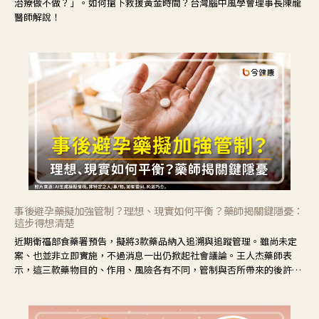
治療做不做？」。如何搶下救援黃金時間？台灣腦中風學會理事長陳龍
醫師解說！
事後避孕藥擬加強管制？理想、現實如何平衡？藥師揭關鍵隱憂：
這步得想清楚
近期衛福部食藥署預告，擬將3款藥品納入追溯與追蹤管理。雖尚未定
案、也並非立即實施，不過消息一出仍掀起社會議論。王人杰藥師表
示，這三款藥物目的、作用、風險各有不同，管制與否所帶來的後許影
響也不同，可先了解其特性。