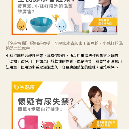
【名家專欄】招明威教授／全民節水省起來！黃豆粉、小蘇打粉洗
碗洗菜誰厲害？
小蘇打屬於弱鹼性粉末，具有侵蝕性，所以用來清洗杯碗瓢盆之類的
「硬物」很好用，但如果用於軟性的物質，像是洗菜，就要特別注意用
法用量，使用過多或是浸泡太久，容易腐蝕蔬菜的纖維，讓菜軟掉不清
脆。