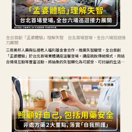
全台首創「孟婆體驗」理解失智 台北首場登場，全台六場巡迴接
力展開
三商美邦人壽與弘道老人福利基金會合作，推廣失智關懷，全台首創
「孟婆體驗」於台北首場實體講座溫馨登場。講座跳脫傳統模式，用結
合情境互動等豐富活動，將抽象的失智轉化為可感受、可討論的生活情
境，並引導民眾在家人開始出現改變時，以理解取代責備、以耐心回應
不安。