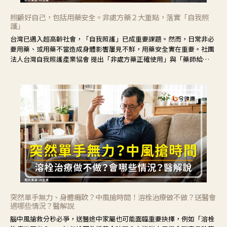
照顧好自己，包括用藥安全。非處方藥２大重點，落實「自我照
護」
台灣已邁入超高齡社會，「自我照護」已成重要課題。然而，日常非必
要用藥、或用藥不當造成身體影響屢見不鮮，用藥安全實在重要。社團
法人台灣自我照護產業協會 提出「非處方藥正確使用」與「藥師給
力」，鼓勵民眾建立安全且正確的自我照護習慣。
突然單手無力、身體癱軟？中風搶時間！溶栓治療做不做？送醫會
遇哪些情況？醫解說
腦中風搶救分秒必爭，送醫途中家屬也可能面臨重要抉擇，例如「溶栓