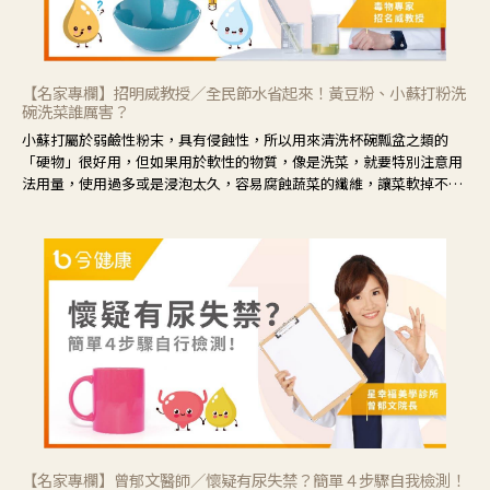
【名家專欄】招明威教授／全民節水省起來！黃豆粉、小蘇打粉洗
碗洗菜誰厲害？
小蘇打屬於弱鹼性粉末，具有侵蝕性，所以用來清洗杯碗瓢盆之類的
「硬物」很好用，但如果用於軟性的物質，像是洗菜，就要特別注意用
法用量，使用過多或是浸泡太久，容易腐蝕蔬菜的纖維，讓菜軟掉不清
脆。
【名家專欄】曾郁文醫師／懷疑有尿失禁？簡單４步驟自我檢測！