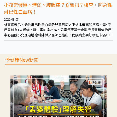
小孩常發燒、體弱、腹脹痛？８警訊早檢查，防急性
淋巴性白血病！
2022-09-07
林東燦表示，急性淋巴性白血病是兒童癌症之中佔比最高的疾病，每4位
癌童就有1人罹病，發生率約達25%。兒童癌症基金會執行長暨和信治癌
中心醫院小兒血液腫瘤科陳博文醫師也指出，此疾病主要好發在未滿18歲
的兒童，其中以3-5歲為最多數，男孩風險比女孩風險稍高，成人發病機
率較低。
今健康New新聞