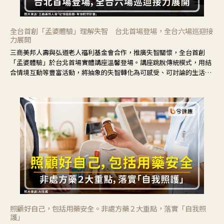
全台首創「孟婆體驗」理解失智 台北首場登場，全台六場巡迴接
力展開
三商美邦人壽與弘道老人福利基金會合作，推廣失智關懷，全台首創
「孟婆體驗」於台北首場實體講座溫馨登場。講座跳脫傳統模式，用結
合情境互動等豐富活動，將抽象的失智轉化為可感受、可討論的生活情
境，並引導民眾在家人開始出現改變時，以理解取代責備、以耐心回應
不安。
照顧好自己，包括用藥安全。非處方藥２大重點，落實「自我照
護」