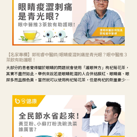
【名家專欄】郭祐睿中醫師/眼睛痠澀刺痛是青光眼？眼中醫推３
茶飲有助護眼！
大部分的患者覺得關於眼睛的問題就會使用「護眼神方」枸杞菊花茶，
其實不盡然如此，舉例來說若是眼睛乾澀的人合併結膜紅、眼睛痛、眼
屎多而且顏色黃，當然就可以使用枸杞菊花茶，但是枸杞的劑量要少，
菊花的劑量要多；若是有以上症狀以外，眼睛還會有灼熱感，眼屎多到
會「牽絲」，也就是水樣分泌物增加，這樣就是感染性結膜炎了，這時
候就要使用菊花、金銀花來治療；假如單純的眼睛乾澀，結膜沒有紅，
眼睛周圍沒有眼屎，這種情況是屬於「陰虛」，就可以使用枸杞、蓮
藕、麥門冬、山藥等比較滋潤的藥材，效果就更顯著。