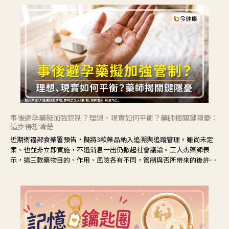
事後避孕藥擬加強管制？理想、現實如何平衡？藥師揭關鍵隱憂：
這步得想清楚
近期衛福部食藥署預告，擬將3款藥品納入追溯與追蹤管理。雖尚未定
案、也並非立即實施，不過消息一出仍掀起社會議論。王人杰藥師表
示，這三款藥物目的、作用、風險各有不同，管制與否所帶來的後許影
響也不同，可先了解其特性。