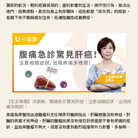
漏尿的狀況，輕則底褲濕濕的；重則影響到生活，排斥性行為、無法出
遠門、放棄運動，甚至怕身上有尿騷味，這些都是「尿失禁」的症狀，
長期下來不敢與朋友往來，低潮陰霾造成憂鬱症。
【名家專欄】洪素卿／腹痛急診驚見肝癌！注意相關症狀，出現疼
痛多晚期！
高雄長庚醫院血液腫瘤科主任陳彥仰醫師指出，肝臟裡面沒有神經，肝
臟的表面才有神經，肝臟的腫瘤如果沒有侵犯到表面是不會有疼痛的症
狀，且如果腫瘤不夠大，或是沒有遭到劇烈碰撞等外力影響，多無明顯
症狀，一旦患者出現疲勞、食慾不振、體重減輕、上腹部悶痛、肝功能