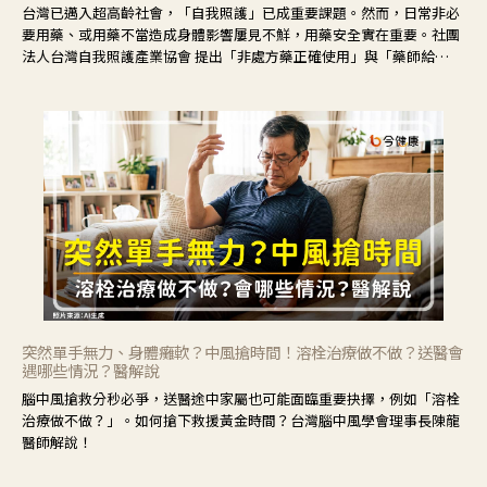
台灣已邁入超高齡社會，「自我照護」已成重要課題。然而，日常非必
要用藥、或用藥不當造成身體影響屢見不鮮，用藥安全實在重要。社團
法人台灣自我照護產業協會 提出「非處方藥正確使用」與「藥師給
力」，鼓勵民眾建立安全且正確的自我照護習慣。
突然單手無力、身體癱軟？中風搶時間！溶栓治療做不做？送醫會
遇哪些情況？醫解說
腦中風搶救分秒必爭，送醫途中家屬也可能面臨重要抉擇，例如「溶栓
治療做不做？」。如何搶下救援黃金時間？台灣腦中風學會理事長陳龍
醫師解說！