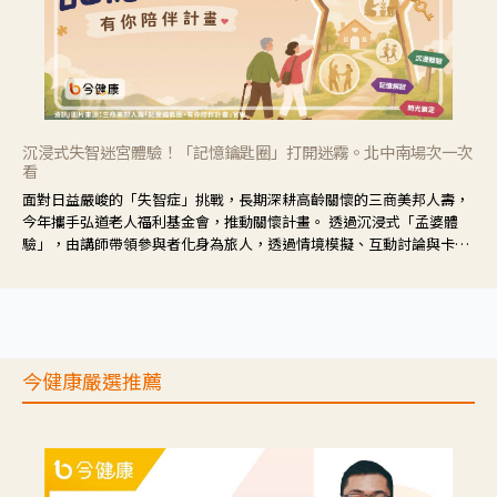
沉浸式失智迷宮體驗！「記憶鑰匙圈」打開迷霧。北中南場次一次
看
面對日益嚴峻的「失智症」挑戰，長期深耕高齡關懷的三商美邦人壽，
今年攜手弘道老人福利基金會，推動關懷計畫。 透過沉浸式「孟婆體
驗」，由講師帶領參與者化身為旅人，透過情境模擬、互動討論與卡牌
推理等，讓參與者親身感受失智症者在記憶迷宮中面臨的混亂、判斷困
難與生活挑戰。
今健康嚴選推薦