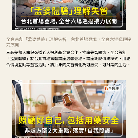
全台首創「孟婆體驗」理解失智 台北首場登場，全台六場巡迴接
力展開
三商美邦人壽與弘道老人福利基金會合作，推廣失智關懷，全台首創
「孟婆體驗」於台北首場實體講座溫馨登場。講座跳脫傳統模式，用結
合情境互動等豐富活動，將抽象的失智轉化為可感受、可討論的生活情
境，並引導民眾在家人開始出現改變時，以理解取代責備、以耐心回應
不安。