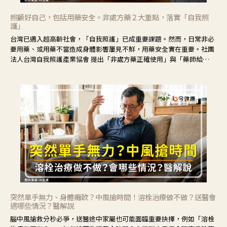
照顧好自己，包括用藥安全。非處方藥２大重點，落實「自我照
護」
台灣已邁入超高齡社會，「自我照護」已成重要課題。然而，日常非必
要用藥、或用藥不當造成身體影響屢見不鮮，用藥安全實在重要。社團
法人台灣自我照護產業協會 提出「非處方藥正確使用」與「藥師給
力」，鼓勵民眾建立安全且正確的自我照護習慣。
突然單手無力、身體癱軟？中風搶時間！溶栓治療做不做？送醫會
遇哪些情況？醫解說
腦中風搶救分秒必爭，送醫途中家屬也可能面臨重要抉擇，例如「溶栓