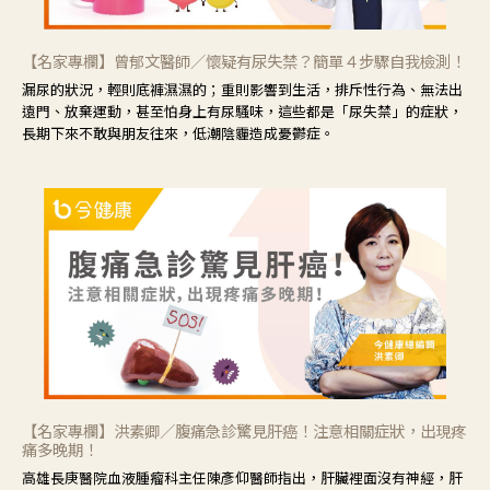
【名家專欄】曾郁文醫師／懷疑有尿失禁？簡單４步驟自我檢測！
漏尿的狀況，輕則底褲濕濕的；重則影響到生活，排斥性行為、無法出
遠門、放棄運動，甚至怕身上有尿騷味，這些都是「尿失禁」的症狀，
長期下來不敢與朋友往來，低潮陰霾造成憂鬱症。
【名家專欄】洪素卿／腹痛急診驚見肝癌！注意相關症狀，出現疼
痛多晚期！
高雄長庚醫院血液腫瘤科主任陳彥仰醫師指出，肝臟裡面沒有神經，肝