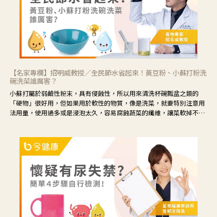
【名家專欄】招明威教授／全民節水省起來！黃豆粉、小蘇打粉洗
碗洗菜誰厲害？
小蘇打屬於弱鹼性粉末，具有侵蝕性，所以用來清洗杯碗瓢盆之類的
「硬物」很好用，但如果用於軟性的物質，像是洗菜，就要特別注意用
法用量，使用過多或是浸泡太久，容易腐蝕蔬菜的纖維，讓菜軟掉不清
脆。