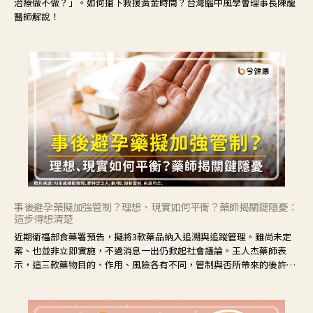
治療做不做？」。如何搶下救援黃金時間？台灣腦中風學會理事長陳龍
醫師解說！
事後避孕藥擬加強管制？理想、現實如何平衡？藥師揭關鍵隱憂：
這步得想清楚
近期衛福部食藥署預告，擬將3款藥品納入追溯與追蹤管理。雖尚未定
案、也並非立即實施，不過消息一出仍掀起社會議論。王人杰藥師表
示，這三款藥物目的、作用、風險各有不同，管制與否所帶來的後許影
響也不同，可先了解其特性。