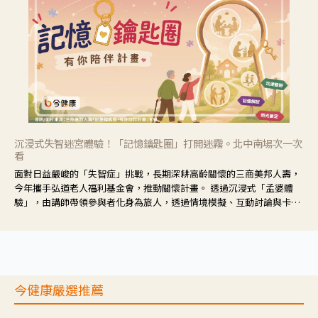
沉浸式失智迷宮體驗！「記憶鑰匙圈」打開迷霧。北中南場次一次
看
面對日益嚴峻的「失智症」挑戰，長期深耕高齡關懷的三商美邦人壽，
今年攜手弘道老人福利基金會，推動關懷計畫。 透過沉浸式「孟婆體
驗」，由講師帶領參與者化身為旅人，透過情境模擬、互動討論與卡牌
推理等，讓參與者親身感受失智症者在記憶迷宮中面臨的混亂、判斷困
難與生活挑戰。
今健康嚴選推薦