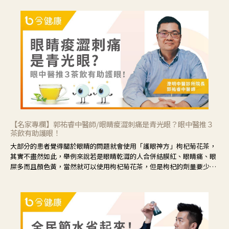
【名家專欄】郭祐睿中醫師/眼睛痠澀刺痛是青光眼？眼中醫推３
茶飲有助護眼！
大部分的患者覺得關於眼睛的問題就會使用「護眼神方」枸杞菊花茶，
其實不盡然如此，舉例來說若是眼睛乾澀的人合併結膜紅、眼睛痛、眼
屎多而且顏色黃，當然就可以使用枸杞菊花茶，但是枸杞的劑量要少，
菊花的劑量要多；若是有以上症狀以外，眼睛還會有灼熱感，眼屎多到
會「牽絲」，也就是水樣分泌物增加，這樣就是感染性結膜炎了，這時
候就要使用菊花、金銀花來治療；假如單純的眼睛乾澀，結膜沒有紅，
眼睛周圍沒有眼屎，這種情況是屬於「陰虛」，就可以使用枸杞、蓮
藕、麥門冬、山藥等比較滋潤的藥材，效果就更顯著。